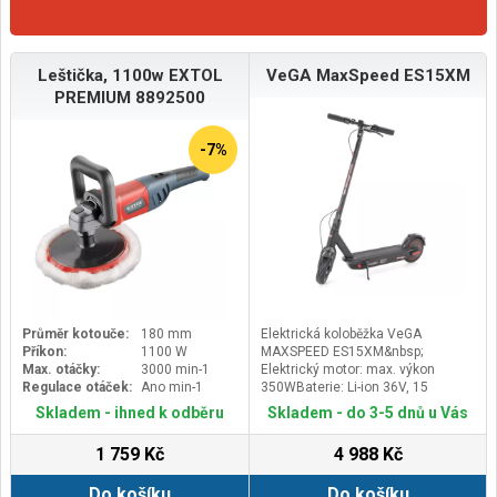
Leštička, 1100w EXTOL
VeGA MaxSpeed ES15XM
PREMIUM 8892500
-7%
Průměr kotouče:
180 mm
Elektrická koloběžka VeGA
Příkon:
1100 W
MAXSPEED ES15XM&nbsp;
Max. otáčky:
3000 min-1
Elektrický motor: max. výkon
Regulace otáček:
Ano min-1
350WBaterie: Li-ion 36V, 15
AhDojezdová vzdálenost: 50-60
Skladem - ihned k odběru
Skladem - do 3-5 dnů u Vás
km dle terénu a zatíženíDoba
nabíjení: 6-7 hodinyRychlost: 3
1 759 Kč
4 988 Kč
nastavitelné režimy jízdy 15,20,25
km/hodPřední brzda: ANO
Do košíku
Do košíku
bubnováZadní brzda: ANO