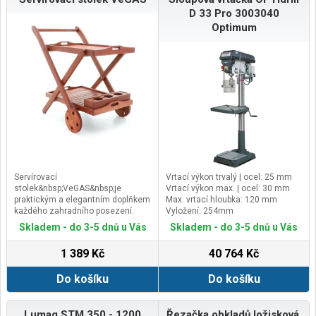
D 33 Pro 3003040
Optimum
Servírovací
Vrtací výkon trvalý | ocel: 25 mm
stolek&nbsp;VeGAS&nbsp;je
Vrtací výkon max. | ocel: 30 mm
praktickým a elegantním doplňkem
Max. vrtací hloubka: 120 mm
každého zahradního posezení.
Vyložení: 254mm
Poskytuje dostatekodkládacího
Skladem - do 3-5 dnů u Vás
Skladem - do 3-5 dnů u Vás
prostoru pro servírování jídel,
nápojů, grilovacích potřeb i
1 389 Kč
40 764 Kč
dalšíhopříslušenství, které chcete
mít při stolování vždy po
Do košíku
Do košíku
ruce.Stolek je vyroben z
kvalitního&nbsp;tvrdého tropického
dřeva Meranti, které je ceněno pro
svou vysokou pevnost, odolnost a
Lumag STM 350 - 1200
Řezačka obkladů ložisková,