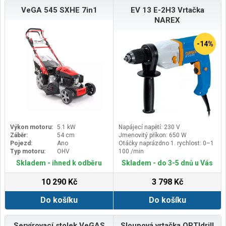
VeGA 545 SXHE 7in1
EV 13 E-2H3 Vrtačka
NAREX
-14%
Výkon motoru:
5.1 kW
Napájecí napětí: 230 V
Záběr:
54 cm
Jmenovitý příkon: 650 W
Pojezd:
Ano
Otáčky naprázdno 1. rychlost: 0–1
Typ motoru:
OHV
100 /min
Otáčky naprázdno 2. rychlost: 0–3
Skladem - ihned k odběru
Skladem - do 3-5 dnů u Vás
000 /min
10 290 Kč
3 798 Kč
Do košíku
Do košíku
Servírovací stolek VeGAS
Sloupová vrtačka OPTIdrill