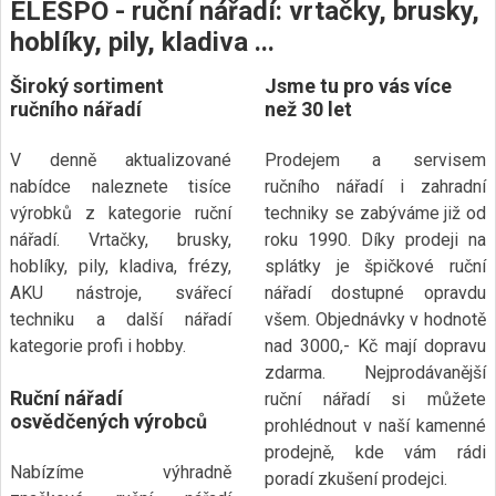
ELESPO - ruční nářadí: vrtačky, brusky,
hoblíky, pily, kladiva ...
Široký sortiment
Jsme tu pro vás více
ručního nářadí
než 30 let
V denně aktualizované
Prodejem a servisem
nabídce naleznete tisíce
ručního nářadí i zahradní
výrobků z kategorie ruční
techniky se zabýváme již od
nářadí. Vrtačky, brusky,
roku 1990. Díky prodeji na
hoblíky, pily, kladiva, frézy,
splátky je špičkové ruční
AKU nástroje, svářecí
nářadí dostupné opravdu
techniku a další nářadí
všem. Objednávky v hodnotě
kategorie profi i hobby.
nad 3000,- Kč mají dopravu
zdarma. Nejprodávanější
Ruční nářadí
ruční nářadí si můžete
osvědčených výrobců
prohlédnout v naší kamenné
prodejně, kde vám rádi
Nabízíme výhradně
poradí zkušení prodejci.