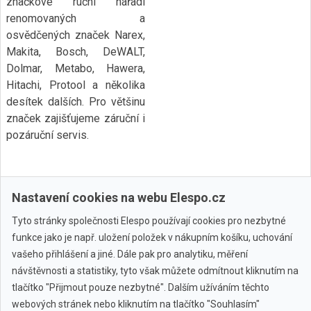
značkové ruční nářadí
renomovaných a
osvědčených značek Narex,
Makita, Bosch, DeWALT,
Dolmar, Metabo, Hawera,
Hitachi, Protool a několika
desítek dalších. Pro většinu
značek zajišťujeme záruční i
pozáruční servis.
Nastavení cookies na webu Elespo.cz
Tyto stránky společnosti Elespo používají cookies pro nezbytné
funkce jako je např. uložení položek v nákupním košíku, uchování
Všechny značky
vašeho přihlášení a jiné. Dále pak pro analytiku, měření
návštěvnosti a statistiky, tyto však můžete odmítnout kliknutím na
© 2010 - 2026 Elespo.cz
tlačítko "Přijmout pouze nezbytné". Dalším užíváním těchto
webových stránek nebo kliknutím na tlačítko "Souhlasím"