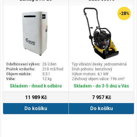
dB(A)Hmotnost (netto/brutto): 129
/ 151 kgRozměry balení (D x Š x V):
1535 x 750 x 700 mm
-28%
Odvlhčovací výkon:
26 l/den
Typ vibrační desky: jednosměrná
Průtok vzduchu:
210 m3/hod
Druh pohonu: benzínový
Objem nádrže:
5.5 l
Výkon motoru: 4,1 kW
Váha:
12 kg
Zdvihový objem válce: 196 cm³
Skladem - ihned k odběru
Skladem - do 3-5 dnů u Vás
11 989 Kč
7 957 Kč
Do košíku
Do košíku