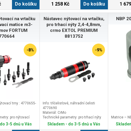
č
Do košíku
1 258 Kč
Do košíku
1 679
tovací na vrtačku
Nástavec nýtovací na vrtačku,
NBP 20
ovací matice m3-
pro trhací nýty 2,4-4,8mm,
rmov FORTUM
crmo EXTOL PREMIUM
770664
8813752
-8%
-9%
ýtovací trny : 4770655-
Info: tříčelisťové, náhradní čelisti
4770690
Materiál: CrMo
etry: pro nýtovací
Technické parametry: pro trhací nýty
Matrice – N
2,4-4,8mm
do 3-5 dnů u Vás
Skladem - do 3-5 dnů u Vás
Skladem
UM
Značka: EXTOL PREMIUM