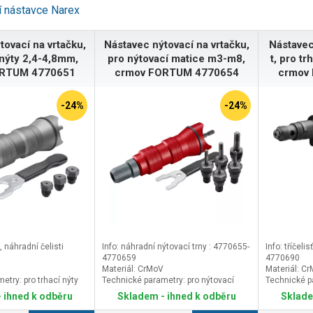
í nástavce Narex
tovací na vrtačku,
Nástavec nýtovací na vrtačku,
Nástavec
 nýty 2,4-4,8mm,
pro nýtovací matice m3-m8,
t, pro t
ORTUM 4770651
crmov FORTUM 4770654
crmov
-24%
-24%
é, náhradní čelisti
Info: náhradní nýtovací trny : 4770655-
Info: tříčeli
4770659
4770690
Materiál: CrMoV
Materiál: C
etry: pro trhací nýty
Technické parametry: pro nýtovací
Technické pa
matice M3-M8
2,4-6,4mm
 ihned k odběru
Skladem - ihned k odběru
Sklade
UM
Značka: FORTUM
Značka: FO