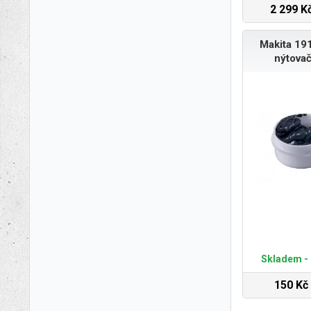
2 299 K
Makita 19
nýtova
Skladem - 
150 Kč