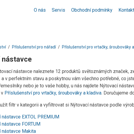
O nás
Servis
Obchodní podmínky
Kontak
ství
Příslušenství pro nářadí
Příslušenství pro vrtačky, šroubováky a
 nástavce
ýtovací nástavce naleznete 12 produktů světoznámých značek, ze
 a v perfektním stavu a poskytnou vám všechno potřebné, co jste
řemeslníky nebo je to vaše hobby, u nás najdete Nýtovací nástav
y v
Příslušenství pro vrtačky, šroubováky a kladiva
. Doručujeme do
žít filtr v kategorii a vyfiltrovat si Nýtovací nástavce podle výr
í nástavce EXTOL PREMIUM
í nástavce FORTUM
í nástavce Makita