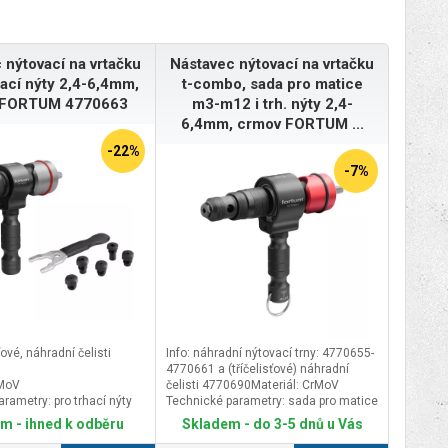
 nýtovací na vrtačku
Nástavec nýtovací na vrtačku
rhací nýty 2,4-6,4mm,
t-combo, sada pro matice
 FORTUM 4770663
m3-m12 i trh. nýty 2,4-
6,4mm, crmov FORTUM ...
-22%
-7%
sťové, náhradní čelisti
Info: náhradní nýtovací trny: 4770655-
4770661 a (tříčelisťové) náhradní
rMoV
čelisti 4770690Materiál: CrMoV
rametry: pro trhací nýty
Technické parametry: sada pro matice
M3-M12 i trh. nýty 2,4-6,4mm
m - ihned k odběru
Skladem - do 3-5 dnů u Vás
RTUM
Značka: FORTUM