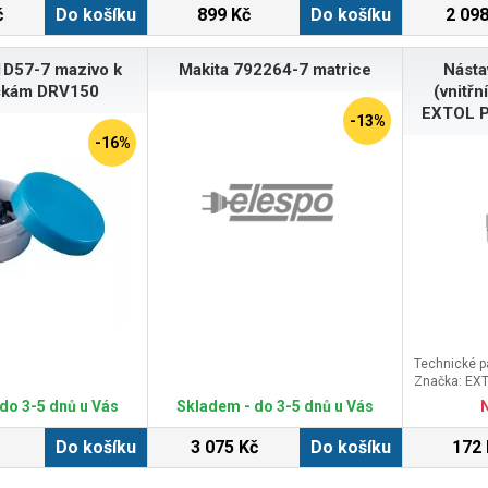
č
Do košíku
899 Kč
Do košíku
2 098
1D57-7 mazivo k
Makita 792264-7 matrice
Násta
čkám DRV150
(vnitřn
EXTOL 
-13%
-16%
Technické 
Značka: EX
do 3-5 dnů u Vás
Skladem - do 3-5 dnů u Vás
Do košíku
3 075 Kč
Do košíku
172 