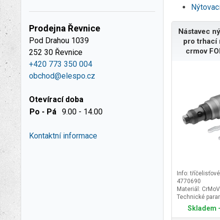
Nýtovac
Prodejna Řevnice
Nástavec ný
Pod Drahou 1039
pro trhací
crmov F
252 30 Řevnice
+420 773 350 004
obchod@elespo.cz
Otevírací doba
Po - Pá
9.00 - 14.00
Kontaktní informace
Info: tříčelisťov
4770690
Materiál: CrMoV
Technické param
2,4-4,8mm
Skladem -
Značka: FORT