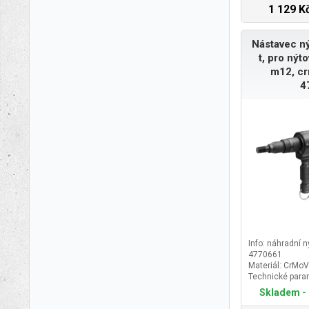
1 129 K
Nástavec ný
t, pro nýt
m12, c
4
Info: náhradní n
4770661
Materiál: CrMoV
Technické param
matice M3-M12
Skladem - 
Značka: FORT