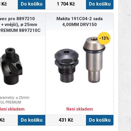
 Kč
Do košíku
1 704 Kč
Do košíku
vec pro 8897210
Makita 191C04-2 sada
í + vnější), ⌀ 25mm
4,00MM DRV150
PREMIUM 8897210C
-13%
parametry: ⌀ 25mm
TOL PREMIUM
Není skladem
Není skladem
Kč
Do košíku
431 Kč
Do košíku