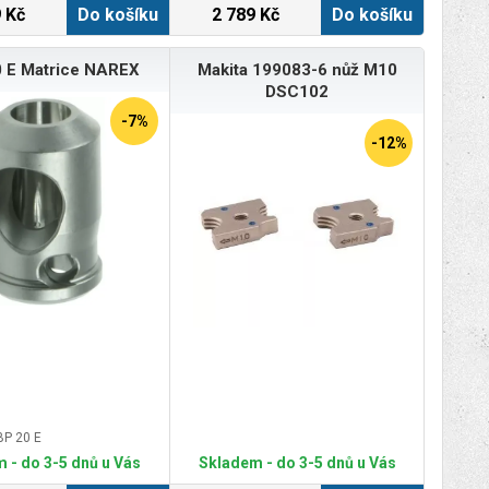
Doplňující parametr: použitelné
 Kč
Do košíku
2 789 Kč
Do košíku
velikosti nýtovacích matic: M3-M4-M5-
M6-M8-M10-M12 a trhacích nýtů: 2,4-
3,2-4,0-4,8-6,0-6,4mm;z materiálů Al,
 E Matrice NAREX
Makita 199083-6 nůž M10
měď, ocel, nerezová ocel
DSC102
-7%
-12%
BP 20 E
 - do 3-5 dnů u Vás
Skladem - do 3-5 dnů u Vás