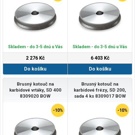
Skladem - do 3-5 dnů u Vás
Skladem - do 3-5 dnů u Vás
2 276 Kč
6 403 Kč
Do košíku
Do košíku
Brusný kotouč na
Brusný kotouč na
karbidové vrtáky, SD 400
karbidové frézy, SD 200,
8309020 BOW
sada 4 ks 8309017 BOW
-10%
-10%