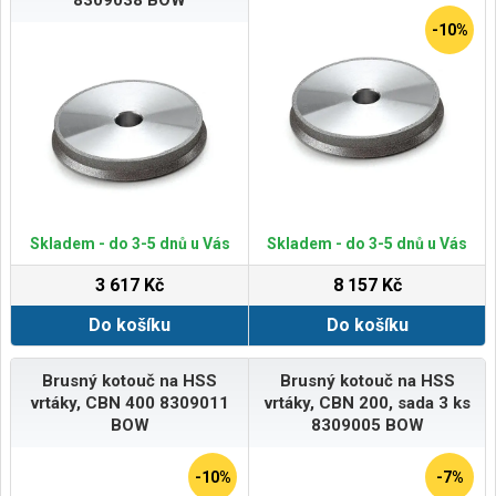
8309038 BOW
-10%
Skladem - do 3-5 dnů u Vás
Skladem - do 3-5 dnů u Vás
3 617 Kč
8 157 Kč
Do košíku
Do košíku
Brusný kotouč na HSS
Brusný kotouč na HSS
vrtáky, CBN 400 8309011
vrtáky, CBN 200, sada 3 ks
BOW
8309005 BOW
-10%
-7%