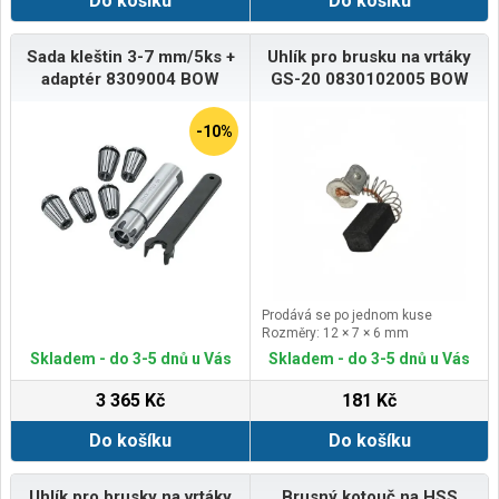
Do košíku
Do košíku
Sada kleštin 3-7 mm/5ks +
Uhlík pro brusku na vrtáky
adaptér 8309004 BOW
GS-20 0830102005 BOW
-10%
Prodává se po jednom kuse
Rozměry: 12 × 7 × 6 mm
Skladem - do 3-5 dnů u Vás
Skladem - do 3-5 dnů u Vás
3 365 Kč
181 Kč
Do košíku
Do košíku
Uhlík pro brusky na vrtáky
Brusný kotouč na HSS