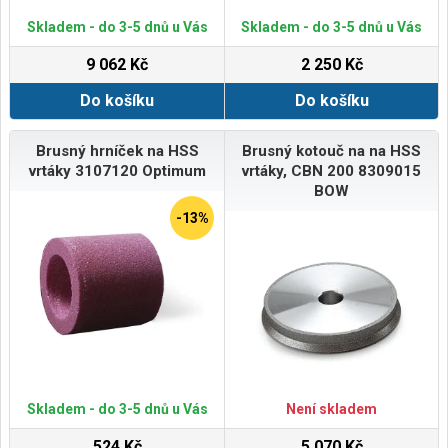
Skladem - do 3-5 dnů u Vás
Skladem - do 3-5 dnů u Vás
9 062 Kč
2 250 Kč
Do košíku
Do košíku
Brusný hrníček na HSS
Brusný kotouč na na HSS
vrtáky 3107120 Optimum
vrtáky, CBN 200 8309015
BOW
-13%
Skladem - do 3-5 dnů u Vás
Není skladem
524 Kč
5 070 Kč