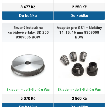
3 477 Kč
2 250 Kč
Do košíku
Do košíku
Brusný kotouč na
Adaptér pro GS1 + kleštiny
karbidové vrtáky, SD 200
14, 15, 16 mm 8309008
8309006 BOW
BOW
Skladem - do 3-5 dnů u Vás
Skladem - do 3-5 dnů u Vás
5 070 Kč
3 860 Kč