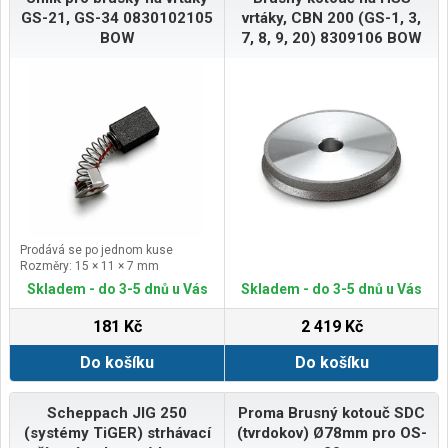
GS-21, GS-34 0830102105
vrtáky, CBN 200 (GS-1, 3,
BOW
7, 8, 9, 20) 8309106 BOW
Prodává se po jednom kuse
Rozměry: 15 × 11 × 7 mm
Skladem - do 3-5 dnů u Vás
Skladem - do 3-5 dnů u Vás
181 Kč
2 419 Kč
Do košíku
Do košíku
Scheppach JIG 250
Proma Brusný kotouč SDC
(systémy TiGER) strhávací
(tvrdokov) Ø78mm pro OS-