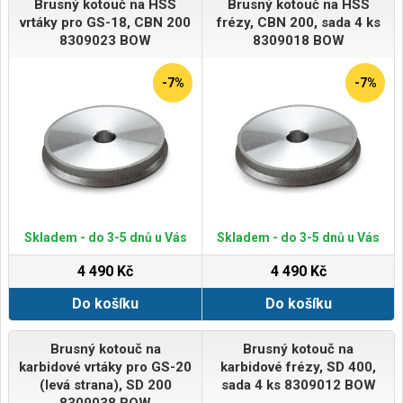
Brusný kotouč na HSS
Brusný kotouč na HSS
vrtáky pro GS-18, CBN 200
frézy, CBN 200, sada 4 ks
8309023 BOW
8309018 BOW
-7%
-7%
Skladem - do 3-5 dnů u Vás
Skladem - do 3-5 dnů u Vás
4 490 Kč
4 490 Kč
Do košíku
Do košíku
Brusný kotouč na
Brusný kotouč na
karbidové vrtáky pro GS-20
karbidové frézy, SD 400,
(levá strana), SD 200
sada 4 ks 8309012 BOW