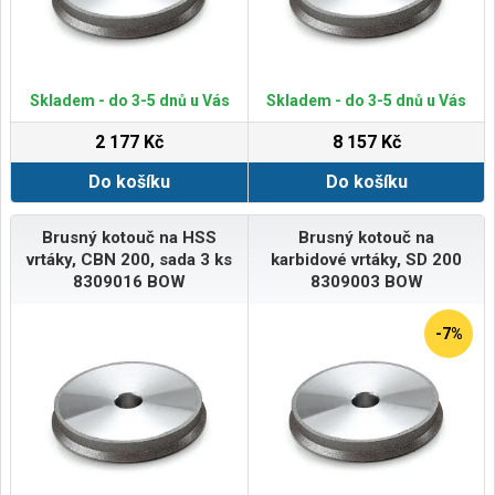
Skladem - do 3-5 dnů u Vás
Skladem - do 3-5 dnů u Vás
2 177 Kč
8 157 Kč
Do košíku
Do košíku
Brusný kotouč na HSS
Brusný kotouč na
vrtáky, CBN 200, sada 3 ks
karbidové vrtáky, SD 200
8309016 BOW
8309003 BOW
-7%