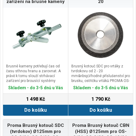
zařízení na brusné kameny
20
Brusné kameny potřebují čas od
Brusný kotouč SDC pro vrtáky z
času sthnou hranu a zarovnat. A
tvrdokovu od 2 - 20
právě k tomu slouží strhávací
mm&nbsp;Vhodné příslušenství pro
zařízení pro brousící systémy
brusku, ostřičku vrtáků PROMA OS-
Scheppach TiGER, které s pomocí
20
Skladem - do 3-5 dnů u Vás
Skladem - do 3-5 dnů u Vás
ultra tvrdého diamantového hrotu
učinní kámen opět kulatým a
1 498 Kč
1 790 Kč
rovným. Případné bezpečnostní
pokyny, výstrahy a upozornění jsou
Do košíku
Do košíku
součástí návodu k
obsluze.Kontaktní údaje výrobce /
dovozce / zplnomocněného
zástupce výrobce v EU:Scheppach
Proma Brusný kotouč SDC
Proma Brusný kotouč CBN
GmbHGünzburger Str. 69, 89335
(tvrdokov) Ø125mm pro
(HSS) Ø125mm pro OS-
Ichenhausen, Germanyemail: