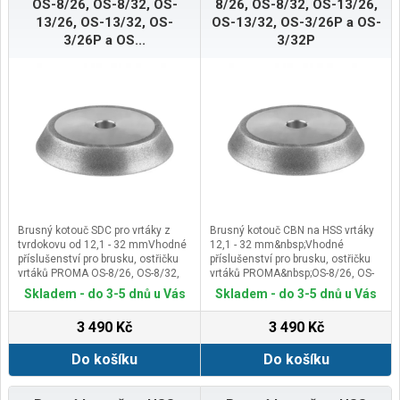
OS-8/26, OS-8/32, OS-
8/26, OS-8/32, OS-13/26,
service@scheppach.com
13/26, OS-13/32, OS-
OS-13/32, OS-3/26P a OS-
3/26P a OS...
3/32P
Brusný kotouč SDC pro vrtáky z
Brusný kotouč CBN na HSS vrtáky
tvrdokovu od 12,1 - 32 mmVhodné
12,1 - 32 mm&nbsp;Vhodné
příslušenství pro brusku, ostřičku
příslušenství pro brusku, ostřičku
vrtáků PROMA OS-8/26, OS-8/32,
vrtáků PROMA&nbsp;OS-8/26, OS-
OS-13/26, OS-13/32, OS-3/26P a
8/32, OS-13/26, OS-13/32, OS-
Skladem - do 3-5 dnů u Vás
Skladem - do 3-5 dnů u Vás
OS-3/32P
3/26P a OS-3/32P
3 490 Kč
3 490 Kč
Do košíku
Do košíku