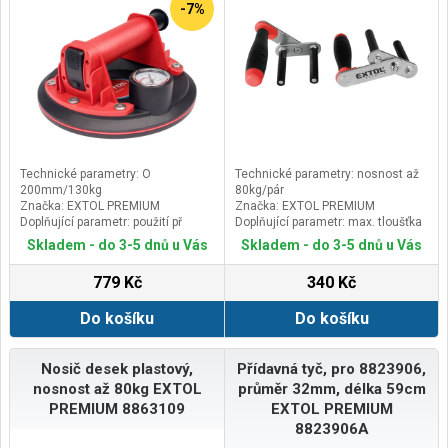
-7%
Technické parametry: O
Technické parametry: nosnost až
200mm/130kg
80kg/pár
Značka: EXTOL PREMIUM
Značka: EXTOL PREMIUM
Doplňující parametr: použití př
Doplňující parametr: max. tloušťka
teplotách 0-55°C, váha 0,98kg,
uchycení 43mm
Skladem - do 3-5 dnů u Vás
Skladem - do 3-5 dnů u Vás
dodáváno v plastovém kufříku
779 Kč
340 Kč
Do košíku
Do košíku
Nosič desek plastový,
Přídavná tyč, pro 8823906,
nosnost až 80kg EXTOL
průměr 32mm, délka 59cm
PREMIUM 8863109
EXTOL PREMIUM
8823906A