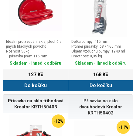
Ideální pro zvedání skla, plechů a
Délka pumpy: 415 mm
jiných hladkých povrchů
Průměr přísavky: 68 / 160 mm
Nosnost 50kg
Objem vzduchu pumpy: 1940 ml
1 přísavka prům.115 mm
Hmotnost: 0,35 kg
Rukojeť s rychlým uvolněním
Skladem - ihned k odběru
Skladem - ihned k odběru
127 Kč
168 Kč
Do košíku
Do košíku
Přísavka na sklo tříbodová
Přísavka na sklo
Kreator KRTH50403
dvoubodová Kreator
KRTH50402
-12%
-11%