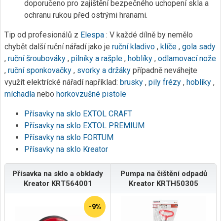
doporučeno pro zajištění bezpečného uchopení skla a
ochranu rukou před ostrými hranami.
Tip od profesionálů z
Elespa
: V každé dílně by nemělo
chybět další ruční nářadí jako je
ruční kladivo
,
klíče
,
gola sady
,
ruční šroubováky
,
pilníky a rašple
,
hoblíky
,
odlamovací nože
,
ruční sponkovačky
,
svorky a držáky
případně neváhejte
využít elektrícké nářadí například:
brusky
,
pily
frézy
,
hoblíky
,
míchadla
nebo
horkovzušné pistole
Přísavky na sklo EXTOL CRAFT
Přísavky na sklo EXTOL PREMIUM
Přísavky na sklo FORTUM
Přísavky na sklo Kreator
Přísavka na sklo a obklady
Pumpa na čištění odpadů
Kreator KRT564001
Kreator KRTH50305
-9%