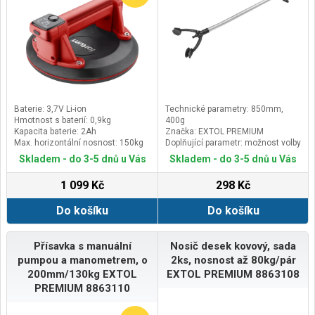
Baterie: 3,7V Li-ion
Technické parametry: 850mm,
Hmotnost s baterií: 0,9kg
400g
Kapacita baterie: 2Ah
Značka: EXTOL PREMIUM
Max. horizontální nosnost: 150kg
Doplňující parametr: možnost volby
koncovek čelistí mezi
Skladem - do 3-5 dnů u Vás
Skladem - do 3-5 dnů u Vás
drážkovanými plastovými nebo
měkčími pryžovými, pomocí
1 099 Kč
298 Kč
otáčení v podélné ose lze volit
šířku rozevření čelistí
Do košíku
Do košíku
Přísavka s manuální
Nosič desek kovový, sada
pumpou a manometrem, o
2ks, nosnost až 80kg/pár
200mm/130kg EXTOL
EXTOL PREMIUM 8863108
PREMIUM 8863110