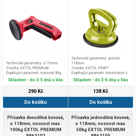
Technické parametry: průměr
Technické parametry: O 70mm
118mm
Značka: EXTOL PREMIUM
Značka: EXTOL CRAFT
Doplňující parametr: nosnost 8kg
Doplňující parametr: konstrukce z
ABS plastu
Skladem - do 3-5 dnů u Vás
Skladem - do 3-5 dnů u Vás
290 Kč
138 Kč
Do košíku
Do košíku
Přísavka dvoudílná kovová,
Přísavka jednodílná kovová,
o 118mm, nosnost max.
o 118mm, nosnost max.
100kg EXTOL PREMIUM
50kg EXTOL PREMIUM
8863102
8863100