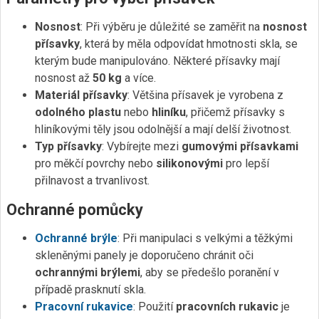
Nosnost
: Při výběru je důležité se zaměřit na
nosnost
přísavky
, která by měla odpovídat hmotnosti skla, se
kterým bude manipulováno. Některé přísavky mají
nosnost až
50 kg
a více.
Materiál přísavky
: Většina přísavek je vyrobena z
odolného plastu
nebo
hliníku
, přičemž přísavky s
hliníkovými těly jsou odolnější a mají delší životnost.
Typ přísavky
: Vybírejte mezi
gumovými přísavkami
pro měkčí povrchy nebo
silikonovými
pro lepší
přilnavost a trvanlivost.
Ochranné pomůcky
Ochranné brýle
: Při manipulaci s velkými a těžkými
skleněnými panely je doporučeno chránit oči
ochrannými brýlemi
, aby se předešlo poranění v
případě prasknutí skla.
Pracovní rukavice
: Použití
pracovních rukavic
je