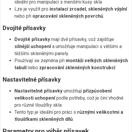
ideální pro manipulaci s menšími kusy skla.
Lze je využít pro
instalaci zrcadel
,
skleněných výplní
nebo při
opracování skleněných povrchů
.
Dvojité přísavky
Dvojité přísavky
mají dvě přísavky, což zajišťuje
silnější uchopení
a umožňuje manipulaci s většími a
těžšími skleněnými panely.
Používají se zejména při
montáži velkých skleněných
tabulí
nebo
zpracování skleněných konstrukcí
.
Nastavitelné přísavky
Nastavitelné přísavky
umožňují
přizpůsobení
velikosti uchopení
podle potřeby, což je činí vhodné
pro různé tloušťky skla.
Tento typ je ideální pro práci s
různými velikostmi a
tloušťkami skleněných dílů
.
Parametry pro výběr přísavek