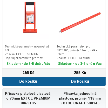
Technické parametry: nosnost až
Technické parametry: pro
80kg
8823906, průměr 32mm, délka
Značka: EXTOL PREMIUM
59cm
Doplňující parametr: pro max.
Značka: EXTOL PREMIUM
tloušťku desky 34mm
Doplňující parametr: pro zvýšení
Skladem - do 3-5 dnů u Vás
Skladem - do 3-5 dnů u Vás
dosahu 8823906 do libovolné
výšky, váha tyče je 0,24kg
265 Kč
255 Kč
Do košíku
Do košíku
Přísavka pistolová plastová,
Přísavka jednodílná
o 70mm EXTOL PREMIUM
plastová, průměr 118mm
8863105
EXTOL CRAFT 500145