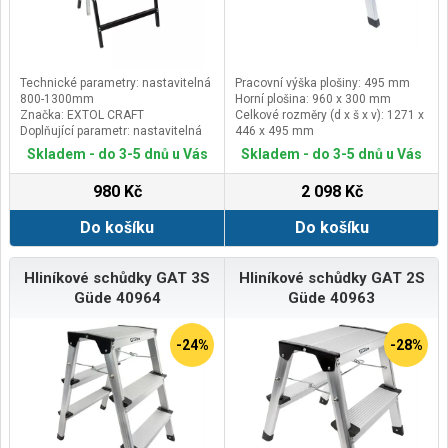
Technické parametry: nastavitelná
Pracovní výška plošiny: 495 mm
800-1300mm
Horní plošina: 960 x 300 mm
Značka: EXTOL CRAFT
Celkové rozměry (d x š x v): 1271 x
Doplňující parametr: nastavitelná
446 x 495 mm
výška 800-1300mm, nosnost
Max. zatížení: 150 kg
Skladem - do 3-5 dnů u Vás
Skladem - do 3-5 dnů u Vás
200kg, půdorysné rozměry
684x581mm
980 Kč
2 098 Kč
Do košíku
Do košíku
Hliníkové schůdky GAT 3S
Hliníkové schůdky GAT 2S
Güde 40964
Güde 40963
-24%
-28%