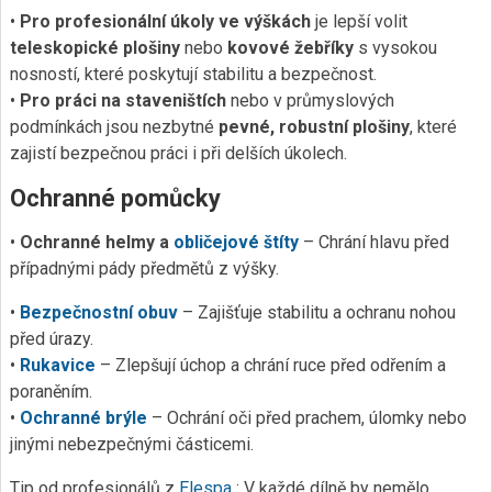
•
Pro profesionální úkoly ve výškách
je lepší volit
teleskopické plošiny
nebo
kovové žebříky
s vysokou
nosností, které poskytují stabilitu a bezpečnost.
•
Pro práci na staveništích
nebo v průmyslových
podmínkách jsou nezbytné
pevné, robustní plošiny
, které
zajistí bezpečnou práci i při delších úkolech.
Ochranné pomůcky
•
Ochranné helmy a
obličejové štíty
– Chrání hlavu před
případnými pády předmětů z výšky.
•
Bezpečnostní obuv
– Zajišťuje stabilitu a ochranu nohou
před úrazy.
•
Rukavice
– Zlepšují úchop a chrání ruce před odřením a
poraněním.
•
Ochranné brýle
– Ochrání oči před prachem, úlomky nebo
jinými nebezpečnými částicemi.
Tip od profesionálů z
Elespa
: V každé dílně by nemělo