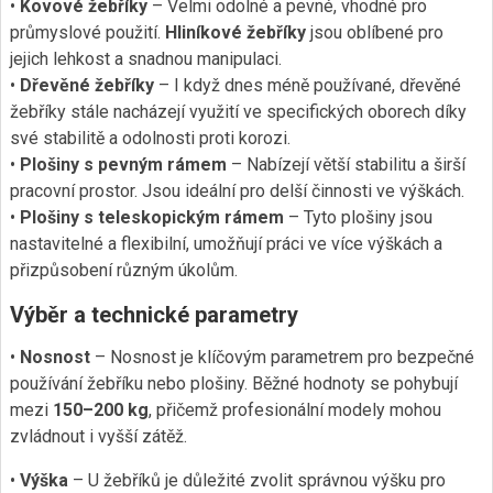
•
Kovové žebříky
– Velmi odolné a pevné, vhodné pro
průmyslové použití.
Hliníkové žebříky
jsou oblíbené pro
jejich lehkost a snadnou manipulaci.
•
Dřevěné žebříky
– I když dnes méně používané, dřevěné
žebříky stále nacházejí využití ve specifických oborech díky
své stabilitě a odolnosti proti korozi.
•
Plošiny s pevným rámem
– Nabízejí větší stabilitu a širší
pracovní prostor. Jsou ideální pro delší činnosti ve výškách.
•
Plošiny s teleskopickým rámem
– Tyto plošiny jsou
nastavitelné a flexibilní, umožňují práci ve více výškách a
přizpůsobení různým úkolům.
Výběr a technické parametry
•
Nosnost
– Nosnost je klíčovým parametrem pro bezpečné
používání žebříku nebo plošiny. Běžné hodnoty se pohybují
mezi
150–200 kg
, přičemž profesionální modely mohou
zvládnout i vyšší zátěž.
•
Výška
– U žebříků je důležité zvolit správnou výšku pro