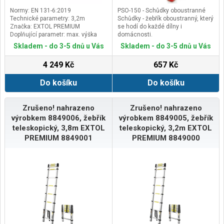
Normy: EN 131-6:2019
PSO-150 - Schůdky oboustranné
Technické parametry: 3,2m
Schůdky - žebřík oboustranný, který
Značka: EXTOL PREMIUM
se hodí do každé dílny i
Doplňující parametr: max. výška
domácnosti.
3,2m, rozměry složeného žebříku
UNIVERZÁLNÍ - dílenský žebřík je
Skladem - do 3-5 dnů u Vás
Skladem - do 3-5 dnů u Vás
v.90 x š.86cm, nosnost 150kg, 10
vyroben z kvalitního plastu a má
příček, hmotnost 10,5kg, šířka
ergonomickou konstrukci. Díky
4 249 Kč
657 Kč
základy (v místě na podlaze)
tomu se skvěle hodí na mnoho
86cm, šířka žebříku v teleskopické
míst – v dílně, doma, na zahradě i
Do košíku
Do košíku
části 30-34cm
na stavbě.ODOLNÝ – maximální
nosnost žebříku je až 150 kg, proto
se nezničí v důsledku přetížení.
Protiskluzové nohy a široké
Zrušeno! nahrazeno
Zrušeno! nahrazeno
nášlapy zajišťují maximální
výrobkem 8849006, žebřík
výrobkem 8849005, žebřík
stabilitu.&nbsp;Díky vynikajícím
teleskopický, 3,8m EXTOL
teleskopický, 3,2m EXTOL
mechanickým vlastnostem máte
PREMIUM 8849001
PREMIUM 8849000
jistotu, že vybíráte vybavení na
roky.&nbsp;SNADNÉ SKLADOVÁNÍ -
konstrukce umožňuje snadné
skládání a rozkládání a ve
složeném stavu zabírá velmi málo
místa. To oceníte zejména v
situaci, kdy máte rádi pořádek ve
svém domě nebo dílně.