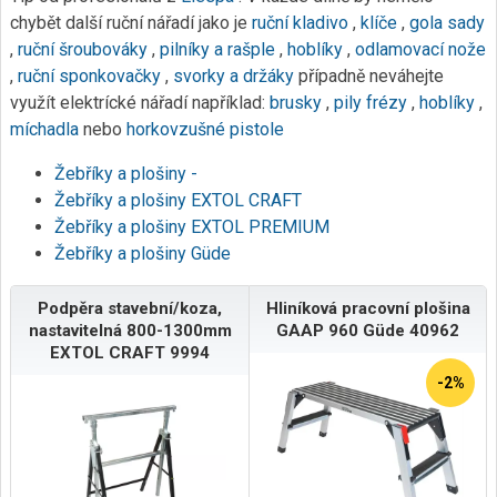
chybět další ruční nářadí jako je
ruční kladivo
,
klíče
,
gola sady
,
ruční šroubováky
,
pilníky a rašple
,
hoblíky
,
odlamovací nože
,
ruční sponkovačky
,
svorky a držáky
případně neváhejte
využít elektrícké nářadí například:
brusky
,
pily
frézy
,
hoblíky
,
míchadla
nebo
horkovzušné pistole
Žebříky a plošiny -
Žebříky a plošiny EXTOL CRAFT
Žebříky a plošiny EXTOL PREMIUM
Žebříky a plošiny Güde
Podpěra stavební/koza,
Hliníková pracovní plošina
nastavitelná 800-1300mm
GAAP 960 Güde 40962
EXTOL CRAFT 9994
-2%