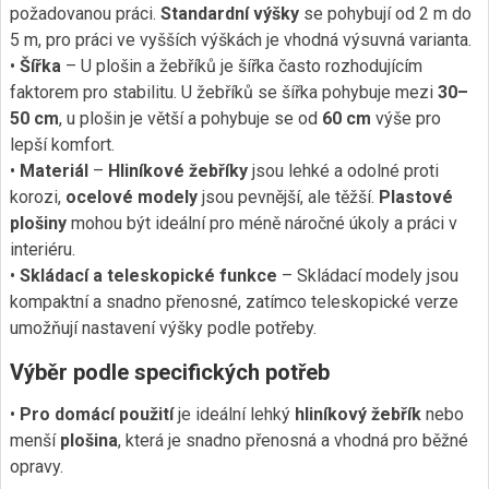
požadovanou práci.
Standardní výšky
se pohybují od 2 m do
5 m, pro práci ve vyšších výškách je vhodná výsuvná varianta.
•
Šířka
– U plošin a žebříků je šířka často rozhodujícím
faktorem pro stabilitu. U žebříků se šířka pohybuje mezi
30–
50 cm
, u plošin je větší a pohybuje se od
60 cm
výše pro
lepší komfort.
•
Materiál
–
Hliníkové žebříky
jsou lehké a odolné proti
korozi,
ocelové modely
jsou pevnější, ale těžší.
Plastové
plošiny
mohou být ideální pro méně náročné úkoly a práci v
interiéru.
•
Skládací a teleskopické funkce
– Skládací modely jsou
kompaktní a snadno přenosné, zatímco teleskopické verze
umožňují nastavení výšky podle potřeby.
Výběr podle specifických potřeb
•
Pro domácí použití
je ideální lehký
hliníkový žebřík
nebo
menší
plošina
, která je snadno přenosná a vhodná pro běžné
opravy.