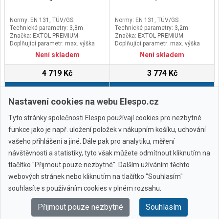
Normy: EN 131, TÜV/GS
Normy: EN 131, TÜV/GS
Technické parametry: 3,8m
Technické parametry: 3,2m
Značka: EXTOL PREMIUM
Značka: EXTOL PREMIUM
Doplňující parametr: max. výška
Doplňující parametr: max. výška
3,8m, výška složeného žebříku
3,2m, výška složeného žebříku
Není skladem
Není skladem
0,79m, nosnost 150kg, 13 příček
0,73m, nosnost 150kg, 11 příček
(12 nastavitelných délek),
(10 nastavitelných délek),
4 719 Kč
3 774 Kč
hmotnost 11,2kg, max. šířka 51cm,
hmotnost 9,3kg, max. šířka 51cm,
šířka žebříku v místě dotyku se
šířka žebříku v místě dotyku se
Do košíku
Do košíku
zemí 47,5cm
zemí 47,5cm
Nastavení cookies na webu Elespo.cz
Tyto stránky společnosti Elespo používají cookies pro nezbytné
funkce jako je např. uložení položek v nákupním košíku, uchování
vašeho přihlášení a jiné. Dále pak pro analytiku, měření
návštěvnosti a statistiky, tyto však můžete odmítnout kliknutím na
tlačítko "Přijmout pouze nezbytné". Dalším užíváním těchto
webových stránek nebo kliknutím na tlačítko "Souhlasím"
Všechny značky
souhlasíte s používáním cookies v plném rozsahu.
Přijmout pouze nezbytné
Souhlasím
© 2010 - 2026 Elespo.cz