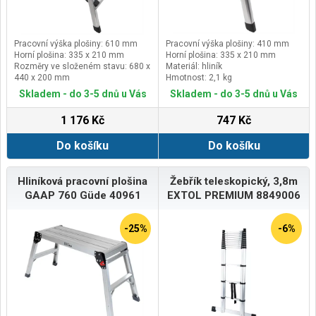
Pracovní výška plošiny: 610 mm
Pracovní výška plošiny: 410 mm
Horní plošina: 335 x 210 mm
Horní plošina: 335 x 210 mm
Rozměry ve složeném stavu: 680 x
Materiál: hliník
440 x 200 mm
Hmotnost: 2,1 kg
Skládací: ano
Skladem - do 3-5 dnů u Vás
Skladem - do 3-5 dnů u Vás
1 176 Kč
747 Kč
Do košíku
Do košíku
Hliníková pracovní plošina
Žebřík teleskopický, 3,8m
GAAP 760 Güde 40961
EXTOL PREMIUM 8849006
-25%
-6%