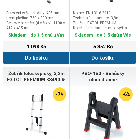
Pracovní výška plošiny: 495 mm
Normy: EN 131-6:2019
Horní plošina: 760 x 300 mm
Technické parametry: 3,8m
Celkové rozměry (d x š x v): 1100 x
Značka: EXTOL PREMIUM
412 x 495 mm
Doplňující parametr: max. výška
Max. zatížení: 150 kg
3,8m, rozměry složeného žebříku
Skladem - do 3-5 dnů u Vás
Skladem - do 3-5 dnů u Vás
v.96 x š.86cm, nosnost 150kg, 12
příček, hmotnost 13,5kg, šířka
1 098 Kč
5 352 Kč
základy (v místě na podlaze)
86cm, šířka žebříku v teleskopické
Do košíku
Do košíku
části 30-34cm
Žebřík teleskopický, 3,2m
PSO-150 - Schůdky
EXTOL PREMIUM 8849005
oboustranné
-7%
-6%