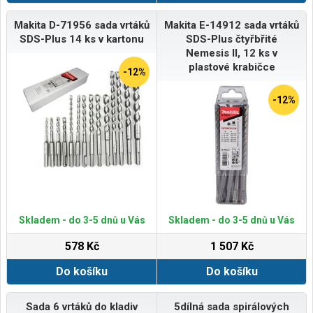
Makita D-71956 sada vrtáků
Makita E-14912 sada vrtáků
SDS-Plus 14 ks v kartonu
SDS-Plus čtyřbřité
Nemesis II, 12 ks v
plastové krabičce
-12%
-12%
Skladem - do 3-5 dnů u Vás
Skladem - do 3-5 dnů u Vás
578 Kč
1 507 Kč
Do košíku
Do košíku
Sada 6 vrtáků do kladiv
5dílná sada spirálových