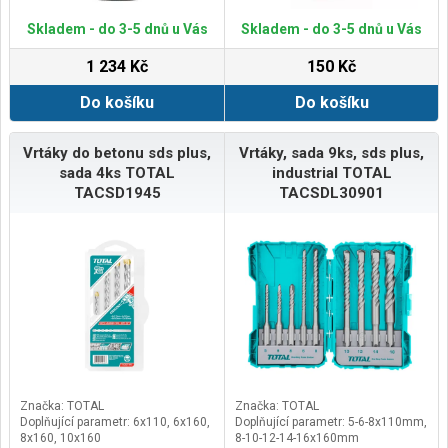
Skladem - do 3-5 dnů u Vás
Skladem - do 3-5 dnů u Vás
1 234 Kč
150 Kč
Do košíku
Do košíku
Vrtáky do betonu sds plus,
Vrtáky, sada 9ks, sds plus,
sada 4ks TOTAL
industrial TOTAL
TACSD1945
TACSDL30901
Značka: TOTAL
Značka: TOTAL
Doplňující parametr: 6x110, 6x160,
Doplňující parametr: 5-6-8x110mm,
8x160, 10x160
8-10-12-14-16x160mm