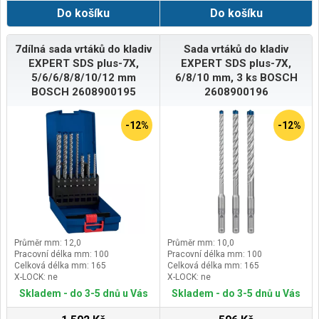
Do košíku
Do košíku
7dílná sada vrtáků do kladiv
Sada vrtáků do kladiv
EXPERT SDS plus-7X,
EXPERT SDS plus-7X,
5/6/6/8/8/10/12 mm
6/8/10 mm, 3 ks BOSCH
BOSCH 2608900195
2608900196
-12%
-12%
Průměr mm: 12,0
Průměr mm: 10,0
Pracovní délka mm: 100
Pracovní délka mm: 100
Celková délka mm: 165
Celková délka mm: 165
X-LOCK: ne
X-LOCK: ne
Skladem - do 3-5 dnů u Vás
Skladem - do 3-5 dnů u Vás