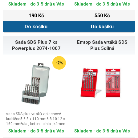
Skladem - do 3-5 dnů u Vás
Skladem - do 3-5 dnů u Vás
190 Kč
550 Kč
Do košíku
Do košíku
Sada SDS Plus 7 ks
Emtop Sada vrtáků SDS
Powerplus 2074-1007
Plus 5dílná
-2%
sada SDS plus vrtáků v plechové
krabičce5-6-8 x 110 mm6-8-10-12 x
160 mmžula , beton , cihla , kámen
Skladem - do 3-5 dnů u Vás
Skladem - do 3-5 dnů u Vás