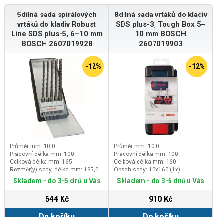
5dílná sada spirálových
8dílná sada vrtáků do kladiv
vrtáků do kladiv Robust
SDS plus-3, Tough Box 5–
Line SDS plus-5, 6–10 mm
10 mm BOSCH
BOSCH 2607019928
2607019903
-12%
-12%
Průměr mm: 10,0
Průměr mm: 10,0
Pracovní délka mm: 100
Pracovní délka mm: 100
Celková délka mm: 165
Celková délka mm: 160
Rozměr(y) sady, délka mm: 197,0
Obsah sady: 10x160 (1x)
Skladem - do 3-5 dnů u Vás
Skladem - do 3-5 dnů u Vás
644 Kč
910 Kč
Do košíku
Do košíku