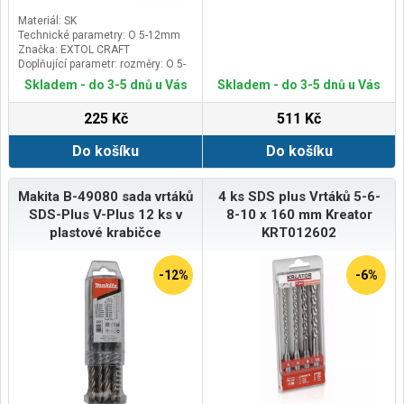
Materiál: SK
Technické parametry: O 5-12mm
Značka: EXTOL CRAFT
Doplňující parametr: rozměry: O 5-
6-8x110mm, O 8-10-12x160mm
Skladem - do 3-5 dnů u Vás
Skladem - do 3-5 dnů u Vás
225 Kč
511 Kč
Do košíku
Do košíku
Makita B-49080 sada vrtáků
4 ks SDS plus Vrtáků 5-6-
SDS-Plus V-Plus 12 ks v
8-10 x 160 mm Kreator
plastové krabičce
KRT012602
-12%
-6%