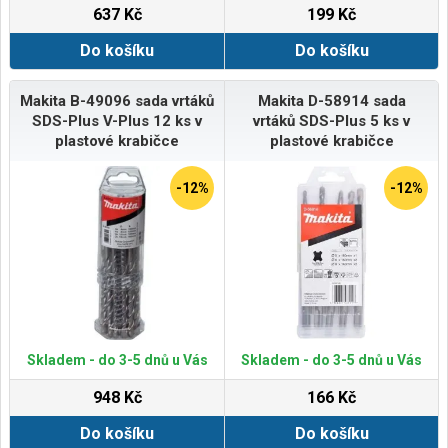
637 Kč
199 Kč
Do košíku
Do košíku
Makita B-49096 sada vrtáků
Makita D-58914 sada
SDS-Plus V-Plus 12 ks v
vrtáků SDS-Plus 5 ks v
plastové krabičce
plastové krabičce
-12%
-12%
Skladem - do 3-5 dnů u Vás
Skladem - do 3-5 dnů u Vás
948 Kč
166 Kč
Do košíku
Do košíku