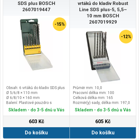
SDS plus BOSCH
vrtáků do kladiv Robust
2607019447
Line SDS plus-5, 5,5–
10 mm BOSCH
2607019929
-15%
-12%
Obsah: 6 vrtáků do kladiv SDS plus
Průměr mm: 10,0
Ø 5/6/8 × 110 mm
Pracovní délka mm: 100
Ø 6/8/10 × 160 mm
Celková délka mm: 165
Balení: Plastové pouzdro s
Rozměr(y) sady, délka mm: 197,0
nálepkou a eurootvorem pro
Skladem - do 3-5 dnů u Vás
Skladem - do 3-5 dnů u Vás
zavěšení
603 Kč
605 Kč
Do košíku
Do košíku