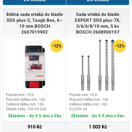
8dílná sada vrtáků do kladiv
Sada vrtáků do kladiv
SDS plus-3, Tough Box, 6–
EXPERT SDS plus-7X,
10 mm BOSCH
5/6/6/8/10 mm, 5 ks
2607019902
BOSCH 2608900197
-12%
-12%
Průměr mm: 10,0
Průměr mm: 10,0
Pracovní délka mm: 100
Pracovní délka mm: 100
Celková délka mm: 160
Celková délka mm: 165
Obsah sady: 10x160 (2x)
X-LOCK: ne
Skladem - do 3-5 dnů u Vás
Skladem - do 3-5 dnů u Vás
910 Kč
1 003 Kč