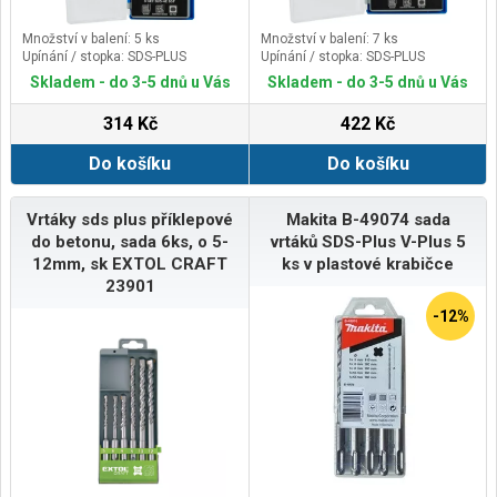
Množství v balení: 5 ks
Množství v balení: 7 ks
Upínání / stopka: SDS-PLUS
Upínání / stopka: SDS-PLUS
Skladem - do 3-5 dnů u Vás
Skladem - do 3-5 dnů u Vás
314 Kč
422 Kč
Do košíku
Do košíku
Vrtáky sds plus příklepové
Makita B-49074 sada
do betonu, sada 6ks, o 5-
vrtáků SDS-Plus V-Plus 5
12mm, sk EXTOL CRAFT
ks v plastové krabičce
23901
-12%