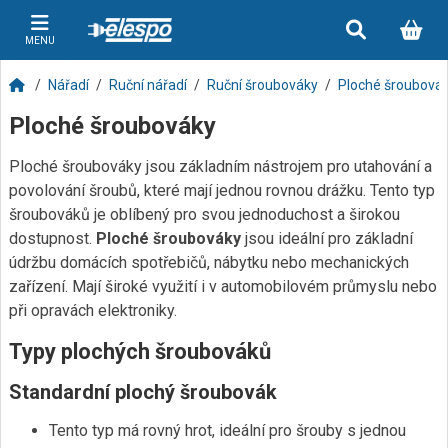
MENU
Nářadí
Ruční nářadí
Ruční šroubováky
Ploché šroubová
Ploché šroubováky
Ploché šroubováky jsou základním nástrojem pro utahování a
povolování šroubů, které mají jednou rovnou drážku. Tento typ
šroubováků je oblíbený pro svou jednoduchost a širokou
dostupnost.
Ploché šroubováky
jsou ideální pro základní
údržbu domácích spotřebičů, nábytku nebo mechanických
zařízení. Mají široké využití i v automobilovém průmyslu nebo
při opravách elektroniky.
Typy plochých šroubováků
Standardní plochý šroubovák
Tento typ má rovný hrot, ideální pro šrouby s jednou