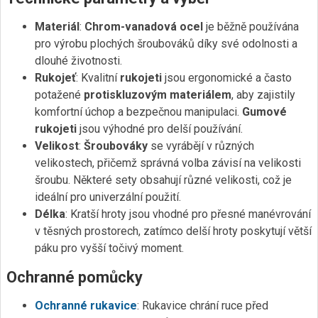
Materiál
:
Chrom-vanadová ocel
je běžně používána
pro výrobu plochých šroubováků díky své odolnosti a
dlouhé životnosti.
Rukojeť
: Kvalitní
rukojeti
jsou ergonomické a často
potažené
protiskluzovým materiálem
, aby zajistily
komfortní úchop a bezpečnou manipulaci.
Gumové
rukojeti
jsou výhodné pro delší používání.
Velikost
:
Šroubováky
se vyrábějí v různých
velikostech, přičemž správná volba závisí na velikosti
šroubu. Některé sety obsahují různé velikosti, což je
ideální pro univerzální použití.
Délka
: Kratší hroty jsou vhodné pro přesné manévrování
v těsných prostorech, zatímco delší hroty poskytují větší
páku pro vyšší točivý moment.
Ochranné pomůcky
Ochranné rukavice
: Rukavice chrání ruce před