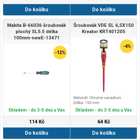
Do košíku
Do košíku
Makita B-66036 šroubovák
Šroubovák VDE SL 6,5X150
plochý SL5.5 délka
Kreator KRT401205
100mm-newE-13471
-4%
-12%
Materiál: Chrome vanadium
Délka: 150 mm
Skladem - do 3-5 dnů u Vás
Skladem - do 3-5 dnů u Vás
114 Kč
64 Kč
Do košíku
Do košíku