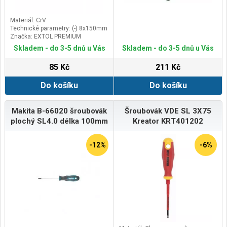
Materiál: CrV
Technické parametry: (-) 8x150mm
Značka: EXTOL PREMIUM
Skladem - do 3-5 dnů u Vás
Skladem - do 3-5 dnů u Vás
85 Kč
211 Kč
Do košíku
Do košíku
Makita B-66020 šroubovák
Šroubovák VDE SL 3X75
plochý SL4.0 délka 100mm
Kreator KRT401202
-12%
-6%