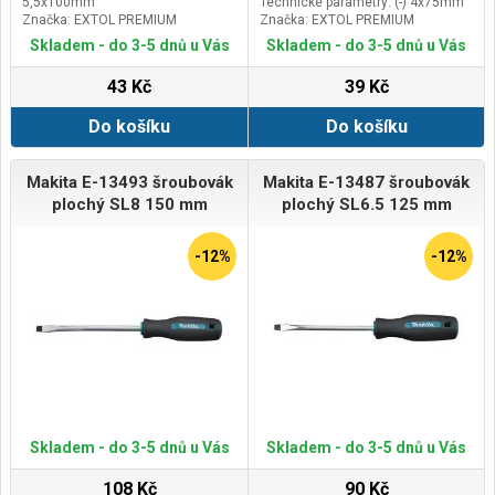
5,5x100mm
Technické parametry: (-) 4x75mm
Značka: EXTOL PREMIUM
Značka: EXTOL PREMIUM
Skladem - do 3-5 dnů u Vás
Skladem - do 3-5 dnů u Vás
43 Kč
39 Kč
Do košíku
Do košíku
Makita E-13493 šroubovák
Makita E-13487 šroubovák
plochý SL8 150 mm
plochý SL6.5 125 mm
-12%
-12%
Skladem - do 3-5 dnů u Vás
Skladem - do 3-5 dnů u Vás
108 Kč
90 Kč