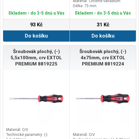
Materiál: Chrome vanadium
Délka: 75 mm
Skladem - do 3-5 dnů u Vás
Skladem - do 3-5 dnů u Vás
93 Kč
31 Kč
Do košíku
Do košíku
Šroubovák plochý, (-)
Šroubovák plochý, (-)
5,5x100mm, crv EXTOL
4x75mm, crv EXTOL
PREMIUM 8819225
PREMIUM 8819224
Materiál: CrV
Technické parametry: (-)
Materiál: CrV