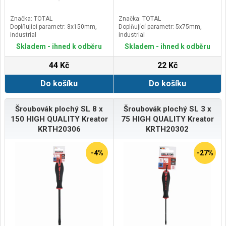
Značka: TOTAL
Značka: TOTAL
Doplňující parametr: 8x150mm,
Doplňující parametr: 5x75mm,
industrial
industrial
Skladem - ihned k odběru
Skladem - ihned k odběru
44 Kč
22 Kč
Do košíku
Do košíku
Šroubovák plochý SL 8 x
Šroubovák plochý SL 3 x
150 HIGH QUALITY Kreator
75 HIGH QUALITY Kreator
KRTH20306
KRTH20302
-4%
-27%