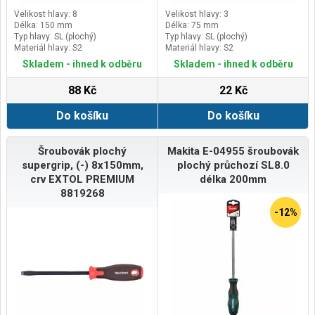
Velikost hlavy: 8
Velikost hlavy: 3
Délka: 150 mm
Délka: 75 mm
Typ hlavy: SL (plochý)
Typ hlavy: SL (plochý)
Materiál hlavy: S2
Materiál hlavy: S2
Skladem - ihned k odběru
Skladem - ihned k odběru
88 Kč
22 Kč
Do košíku
Do košíku
Šroubovák plochý
Makita E-04955 šroubovák
supergrip, (-) 8x150mm,
plochý průchozí SL8.0
crv EXTOL PREMIUM
délka 200mm
8819268
-12%