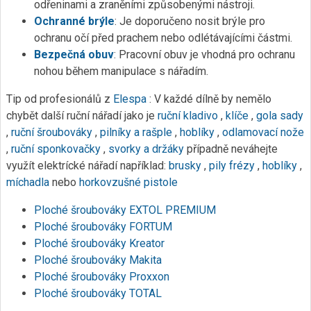
odřeninami a zraněními způsobenými nástroji.
Ochranné brýle
: Je doporučeno nosit brýle pro
ochranu očí před prachem nebo odlétávajícími částmi.
Bezpečná obuv
: Pracovní obuv je vhodná pro ochranu
nohou během manipulace s nářadím.
Tip od profesionálů z
Elespa
: V každé dílně by nemělo
chybět další ruční nářadí jako je
ruční kladivo
,
klíče
,
gola sady
,
ruční šroubováky
,
pilníky a rašple
,
hoblíky
,
odlamovací nože
,
ruční sponkovačky
,
svorky a držáky
případně neváhejte
využít elektrícké nářadí například:
brusky
,
pily
frézy
,
hoblíky
,
míchadla
nebo
horkovzušné pistole
Ploché šroubováky EXTOL PREMIUM
Ploché šroubováky FORTUM
Ploché šroubováky Kreator
Ploché šroubováky Makita
Ploché šroubováky Proxxon
Ploché šroubováky TOTAL