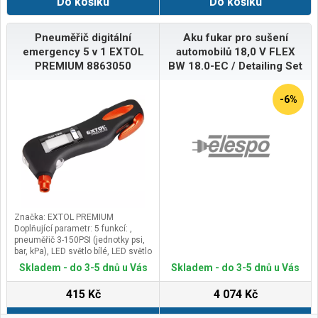
Do košíku
Do košíku
Pneuměřič digitální
Aku fukar pro sušení
emergency 5 v 1 EXTOL
automobilů 18,0 V FLEX
PREMIUM 8863050
BW 18.0-EC / Detailing Set
-6%
Značka: EXTOL PREMIUM
Doplňující parametr: 5 funkcí: ,
pneuměřič 3-150PSI (jednotky psi,
bar, kPa), LED světlo bílé, LED světlo
výstražné červené, nůž na
Skladem - do 3-5 dnů u Vás
Skladem - do 3-5 dnů u Vás
bezpečnostní pásy, kladívko na
sklo, baterie 2x1,5V typ AAA
415 Kč
4 074 Kč
(nejsou součástí balení), LCD
displej s podsvícením