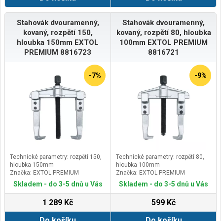
Stahovák dvouramenný,
Stahovák dvouramenný,
kovaný, rozpětí 150,
kovaný, rozpětí 80, hloubka
hloubka 150mm EXTOL
100mm EXTOL PREMIUM
PREMIUM 8816723
8816721
-7%
-9%
Technické parametry: rozpětí 150,
Technické parametry: rozpětí 80,
hloubka 150mm
hloubka 100mm
Značka: EXTOL PREMIUM
Značka: EXTOL PREMIUM
Skladem - do 3-5 dnů u Vás
Skladem - do 3-5 dnů u Vás
1 289 Kč
599 Kč
Do košíku
Do košíku