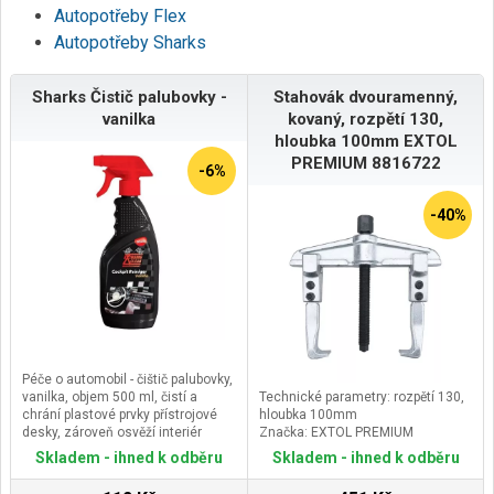
Autopotřeby Flex
Autopotřeby Sharks
Sharks Čistič palubovky -
Stahovák dvouramenný,
vanilka
kovaný, rozpětí 130,
hloubka 100mm EXTOL
PREMIUM 8816722
-6%
-40%
Péče o automobil - čištič palubovky,
vanilka, objem 500 ml, čistí a
Technické parametry: rozpětí 130,
chrání plastové prvky přístrojové
hloubka 100mm
desky, zároveň osvěží interiér
Značka: EXTOL PREMIUM
příjemnou vůní a osvěžuje barvy.
Skladem - ihned k odběru
Skladem - ihned k odběru