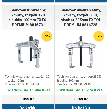
Stahovák tříramenný,
Stahovák dvouramenný,
kovaný, rozpětí 120,
kovaný, rozpětí 250,
hloubka 100mm EXTOL
hloubka 205mm EXTOL
PREMIUM 8816731
PREMIUM 8816725
-9%
-7%
Technické parametry: rozpětí 120,
Technické parametry: rozpětí 250,
hloubka 100mm
hloubka 205mm
Značka: EXTOL PREMIUM
Značka: EXTOL PREMIUM
Skladem - do 3-5 dnů u Vás
Skladem - do 3-5 dnů u Vás
899 Kč
3 349 Kč
Do košíku
Do košíku