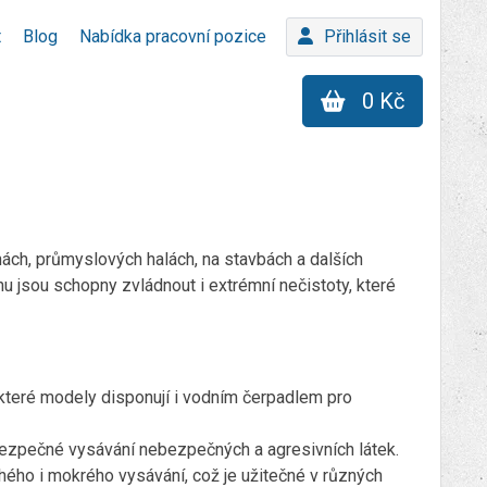
t
Blog
Nabídka pracovní pozice
Přihlásit se
0 Kč
nách, průmyslových halách, na stavbách a dalších
u jsou schopny zvládnout i extrémní nečistoty, které
ěkteré modely disponují i vodním čerpadlem pro
o bezpečné vysávání nebezpečných a agresivních látek.
hého i mokrého vysávání, což je užitečné v různých