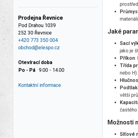
prostřed
Průmysl
Prodejna Řevnice
materiál
Pod Drahou 1039
Jaké param
252 30 Řevnice
+420 773 350 004
Sací vý
obchod@elespo.cz
jako je 
Příkon
:
Otevírací doba
Třída p
Po - Pá
9.00 - 14.00
nebo H).
Hlučnos
Kontaktní informace
Podtlak
větší pr
Kapacit
častého
Možnosti n
Síťové 