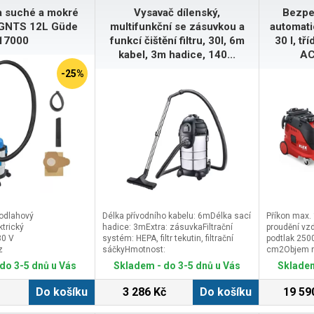
a suché a mokré
Vysavač dílenský,
Bezpe
 GNTS 12L Güde
multifunkční se zásuvkou a
automatic
17000
funkcí čištění filtru, 30l, 6m
30 l, tř
kabel, 3m hadice, 140...
AC
-25%
podlahový
Délka přívodního kabelu: 6mDélka sací
Příkon max.
ktrický
hadice: 3mExtra: zásuvkaFiltrační
proudění vz
30 V
systém: HEPA, filtr tekutin, filtrační
podtlak 2500
z
sáčkyHmotnost:
cm2Objem n
6,8kgNapětí/frekvence:
nádoby - ka
do 3-5 dnů u Vás
Skladem - do 3-5 dnů u Vás
Skladem
230V/50HzObjem nádoby: 30lPrůtok
nářadí 100-
vzduchu: 45l/sPříkon:
565 x 385 x
Do košíku
3 286 Kč
Do košíku
19 59
1400WPříslušenství: hubice -
mHmotnost 
podlahová, štěrbinová, kartáčová a