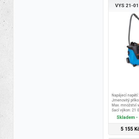
VYS 21-01
Napájecí napětí
Jmenovitý příko
Max. množství 
Sací výkon: 21 
Skladem - 
5 155 K