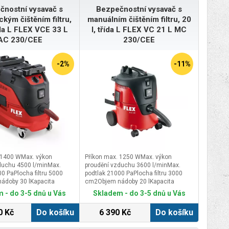
čnostní vysavač s
Bezpečnostní vysavač s
kým čištěním filtru,
manuálním čištěním filtru, 20
ída L FLEX VCE 33 L
l, třída L FLEX VC 21 L MC
AC 230/CEE
230/CEE
-2%
-11%
 1400 WMax. výkon
Příkon max. 1250 WMax. výkon
duchu 4500 l/minMax.
proudění vzduchu 3600 l/minMax.
0 PaPlocha filtru 5000
podtlak 21000 PaPlocha filtru 3000
ádoby 30 lKapacita
cm2Objem nádoby 20 lKapacita
palina 17 lZásuvka na
nádoby - kapalina 11 lZásuvka na
 - do 3-5 dnů u Vás
Skladem - do 3-5 dnů u Vás
2400 WRozměry (d x š x v)
nářadí 100-2000 WRozměry (d x š x v)
 565 mmDélka kabelu 7,5
430 x 380 x 506 mmDélka kabelu 5,0
0 Kč
Do košíku
6 390 Kč
Do košíku
15,2 kg
mHmotnost 7,4 kg