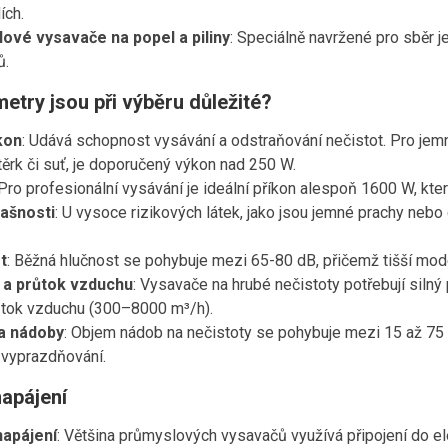
ích.
ové vysavače na popel a piliny
: Speciálně navržené pro sběr j
ů.
etry jsou při výběru důležité?
kon
: Udává schopnost vysávání a odstraňování nečistot. Pro jemn
štěrk či suť, je doporučený výkon nad 250 W.
 Pro profesionální vysávání je ideální příkon alespoň 1600 W, kter
rašnosti
: U vysoce rizikových látek, jako jsou jemné prachy nebo 
t
: Běžná hlučnost se pohybuje mezi 65-80 dB, přičemž tišší mode
 a průtok vzduchu
: Vysavače na hrubé nečistoty potřebují silný
ůtok vzduchu (300–8000 m³/h).
a nádoby
: Objem nádob na nečistoty se pohybuje mezi 15 až 75 li
 vyprazdňování.
apájení
napájení
: Většina průmyslových vysavačů využívá připojení do el