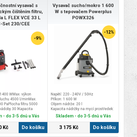
čnostní vysavač s
Vysavač sucho/mokro 1 600
kým čištěním filtru,
W s tepovačem Powerplus
ída L FLEX VCE 33 L
POWX326
-Set 230/CEE
-12%
-9%
 1400 WMax. výkon
Napětí: 220 - 240V / 50Hz
duchu 4500 l/minMax.
Příkon: 1 600 W
0 PaPlocha filtru 5000
Objem nádrže: 20 l
ádoby 30 lKapacita
Kapacita nádržky na mycí prostředek:
palina 17 lZásuvka na
3 l
 - do 3-5 dnů u Vás
Skladem - do 3-5 dnů u Vás
2400 WRozměry (d x š x v)
 565 mmDélka kabelu. 7,5
0 Kč
Do košíku
3 175 Kč
Do košíku
15,2 kg