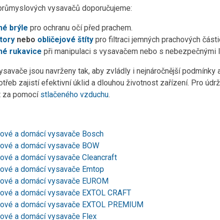
 průmyslových vysavačů doporučujeme:
é brýle
pro ochranu očí před prachem.
átory
nebo
obličejové štíty
pro filtraci jemných prachových části
né rukavice
při manipulaci s vysavačem nebo s nebezpečnými l
savače jsou navrženy tak, aby zvládly i nejnáročnější podmínky 
třeb zajistí efektivní úklid a dlouhou životnost zařízení. Pro ú
t za pomocí
stlačeného vzduchu
.
ové a domácí vysavače Bosch
ové a domácí vysavače BOW
ové a domácí vysavače Cleancraft
ové a domácí vysavače Emtop
ové a domácí vysavače EUROM
ové a domácí vysavače EXTOL CRAFT
ové a domácí vysavače EXTOL PREMIUM
ové a domácí vysavače Flex