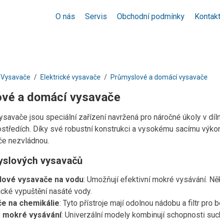
O nás
Servis
Obchodní podmínky
Kontak
Vysavače
Elektrické vysavače
Průmyslové a domácí vysavače
vé a domácí vysavače
savače jsou speciální zařízení navržená pro náročné úkoly v díl
ostředích. Díky své robustní konstrukci a vysokému sacímu výkon
če nezvládnou.
yslových vysavačů
lové vysavače na vodu
: Umožňují efektivní mokré vysávání. N
cké vypuštění nasáté vody.
e na chemikálie
: Tyto přístroje mají odolnou nádobu a filtr pr
 mokré vysávání
: Univerzální modely kombinují schopnosti suc