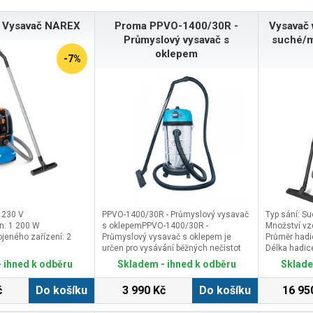
 Vysavač NAREX
Proma PPVO-1400/30R -
Vysavač 
Průmyslový vysavač s
suché/m
oklepem
-7%
: 230 V
PPVO-1400/30R - Průmyslový vysavač
Typ sání: S
n: 1 200 W
s oklepemPPVO-1400/30R -
Množství vz
ojeného zařízení: 2
Průmyslový vysavač s oklepem je
Průměr had
určen pro vysávání běžných nečistot
Délka hadic
max.: 3 600 W
jako např. prachu, štěrku, pilin, hoblin, a
 ihned k odběru
Skladem - ihned k odběru
Sklade
dalšího domácího nebo průmyslového
odpadu, včetně rozlitých tekutin v
č
Do košíku
3 990 Kč
Do košíku
16 95
dílně, garáži i domácnosti. Vysavač o
výkonu 1400W, vybavený zásuvkou