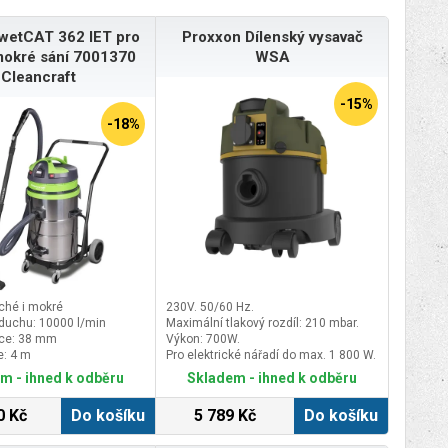
wetCAT 362 IET pro
Proxxon Dílenský vysavač
okré sání 7001370
WSA
Cleancraft
-15%
-18%
uché i mokré
230V. 50/60 Hz.
duchu: 10000 l/min
Maximální tlakový rozdíl: 210 mbar.
ice: 38 mm
Výkon: 700W.
e: 4 m
Pro elektrické nářadí do max. 1 800 W.
m - ihned k odběru
Skladem - ihned k odběru
0 Kč
Do košíku
5 789 Kč
Do košíku