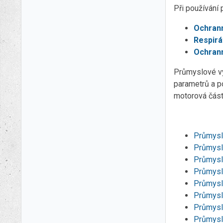
Při používání
Ochrann
Respir
Ochran
Průmyslové vy
parametrů a po
motorová čás
Průmysl
Průmysl
Průmysl
Průmysl
Průmysl
Průmysl
Průmysl
Průmysl