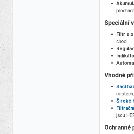
Akumulá
plochách
Speciální 
Filtr s
chod.
Regula
Indikát
Automat
Vhodné pří
Sací ha
místech.
Široké 
Filtračn
jsou HEP
Ochranné 