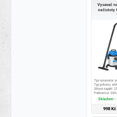
Vysavač n
nečistoty
Typ vysavače: 
Typ pohonu: ele
Síťové napětí: 2
Frekvence: 50H
Skladem - 
998 Kč