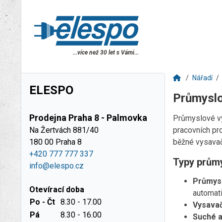
...více než 30 let s Vámi...
Nářadí
ELESPO
Průmyslo
Prodejna Praha 8 - Palmovka
Průmyslové vy
Na Žertvách 881/40
pracovních pr
180 00 Praha 8
běžné vysava
+420 777 777 337
Typy prům
info@elespo.cz
Průmys
Otevírací doba
automati
Po - Čt
8.30 - 17.00
Vysavač
Pá
8.30 - 16.00
Suché a