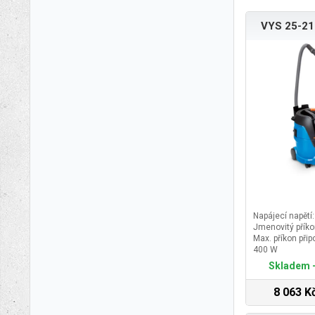
VYS 25-21
Napájecí napětí
Jmenovitý příko
Max. příkon přip
400 W
Celkový příkon 
Skladem -
8 063 K