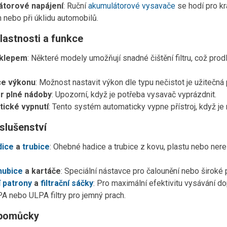
torové napájení
: Ruční
akumulátorové vysavače
se hodí pro kr
 nebo při úklidu automobilů.
vlastnosti a funkce
 oklepem
: Některé modely umožňují snadné čištění filtru, což prod
ce výkonu
: Možnost nastavit výkon dle typu nečistot je užitečná 
or plné nádoby
: Upozorní, když je potřeba vysavač vyprázdnit.
ické vypnutí
: Tento systém automaticky vypne přístroj, když je
slušenství
dice
a
trubice
: Ohebné hadice a trubice z kovu, plastu nebo ne
hubice
a kartáče
: Speciální nástavce pro čalounění nebo široké pl
í patrony
a
filtrační sáčky
: Pro maximální efektivitu vysávání do
A nebo ULPA filtry pro jemný prach.
pomůcky