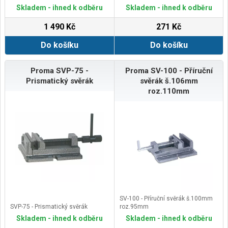
Kompatibilita s modely vrtaček
Skladem - ihned k odběru
Skladem - ihned k odběru
GUDE®: 55120, 55190, 55191,
55192,
1 490 Kč
271 Kč
Do košíku
Do košíku
Proma SVP-75 -
Proma SV-100 - Příruční
Prismatický svěrák
svěrák š.106mm
roz.110mm
SV-100 - Příruční svěrák š.100mm
SVP-75 - Prismatický svěrák
roz.95mm
Skladem - ihned k odběru
Skladem - ihned k odběru