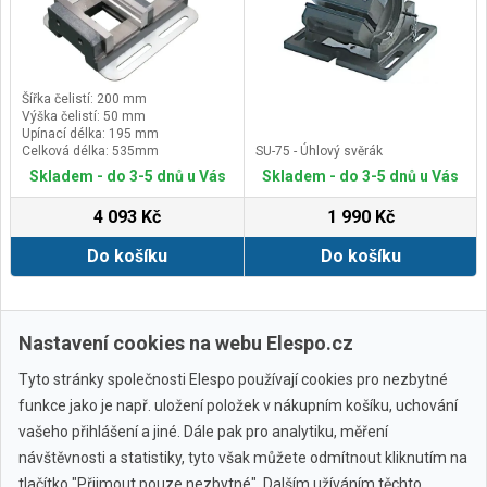
Šířka čelistí: 200 mm
Výška čelistí: 50 mm
Upínací délka: 195 mm
Celková délka: 535mm
SU-75 - Úhlový svěrák
Skladem - do 3-5 dnů u Vás
Skladem - do 3-5 dnů u Vás
4 093 Kč
1 990 Kč
Do košíku
Do košíku
Další ›
Poslední »
Nastavení cookies na webu Elespo.cz
Tyto stránky společnosti Elespo používají cookies pro nezbytné
funkce jako je např. uložení položek v nákupním košíku, uchování
vašeho přihlášení a jiné. Dále pak pro analytiku, měření
návštěvnosti a statistiky, tyto však můžete odmítnout kliknutím na
tlačítko "Přijmout pouze nezbytné". Dalším užíváním těchto