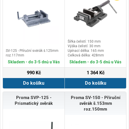
Šířka čelistí: 150 mm
Výška čelistí: 30 mm
SV-125 - Příruční svěrák š.125mm
Upínací délka: 165 mm
roz.117mm
Celková délka: 428mm
Skladem - do 3-5 dnů u Vás
Skladem - do 3-5 dnů u Vás
990 Kč
1 364 Kč
Do košíku
Do košíku
Proma SVP-125 -
Proma SV-150 - Příruční
Prismatický svěrák
svěrák š.153mm
roz.150mm