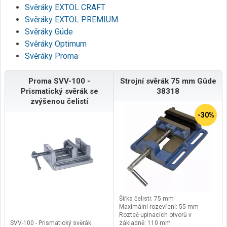
Svěráky EXTOL CRAFT
Svěráky EXTOL PREMIUM
Svěráky Güde
Svěráky Optimum
Svěráky Proma
Proma SVV-100 -
Strojní svěrák 75 mm Güde
Prismatický svěrák se
38318
zvýšenou čelistí
-30%
Šířka čelisti: 75 mm
Maximální rozevření: 55 mm
Rozteč upínacích otvorů v
SVV-100 - Prismatický svěrák
základně: 110 mm