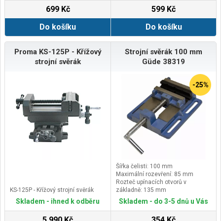
699 Kč
599 Kč
Do košíku
Do košíku
Proma KS-125P - Křížový
Strojní svěrák 100 mm
strojní svěrák
Güde 38319
-25%
Šířka čelisti: 100 mm
Maximální rozevření: 85 mm
Rozteč upínacích otvorů v
KS-125P - Křížový strojní svěrák
základně: 135 mm
Kompatibilita s modely vrtaček
Skladem - ihned k odběru
Skladem - do 3-5 dnů u Vás
GUDE®: 55193, 55194, 55195,
5 990 Kč
354 Kč