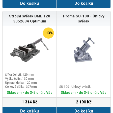
Do košíku
Do košíku
Strojní svěrák BME 120
Proma SU-100 - Úhlový
3052634 Optimum
svěrák
-13%
Šířka čelistí: 120 mm
Výška čelistí: 30 mm
Upínací délka: 120 mm
Celková délka: 327mm
SU-100 - Úhlový svěrák
Skladem - do 3-5 dnů u Vás
Skladem - do 3-5 dnů u Vás
1 314 Kč
2 190 Kč
Do košíku
Do košíku