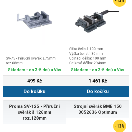
-13%
Šířka čelistí: 100 mm
Výška čelistí: 30 mm
SV-75 - Příruční svěrák š.75mm
Upínací délka: 100 mm
roz.68mm
Celková délka: 294mm
Skladem - do 3-5 dnů u Vás
Skladem - do 3-5 dnů u Vás
499 Kč
1 461 Kč
Do košíku
Do košíku
Proma SV-125 - Příruční
Strojní svěrák BME 150
svěrák š.126mm
3052636 Optimum
roz.128mm
-13%