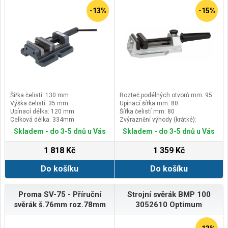
-13%
-15%
Šířka čelistí: 130 mm
Rozteč podélných otvorů mm: 95
Výška čelistí: 35 mm
Upínací šířka mm: 80
Upínací délka: 120 mm
Šířka čelistí mm: 80
Celková délka: 334mm
Zvýraznění výhody (krátké):
Bezpečná práce s vysokou úrovní
Skladem - do 3-5 dnů u Vás
Skladem - do 3-5 dnů u Vás
pohodlí
1 818 Kč
1 359 Kč
Do košíku
Do košíku
Proma SV-75 - Příruční
Strojní svěrák BMP 100
svěrák š.76mm roz.78mm
3052610 Optimum