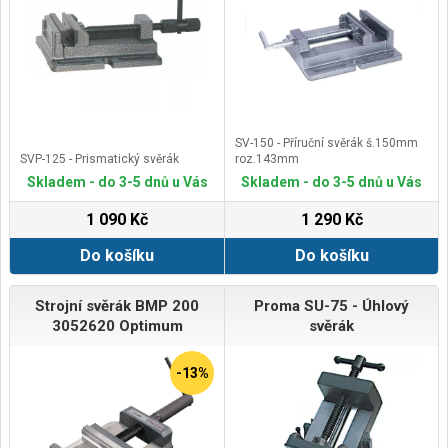
SV-150 - Příruční svěrák š.150mm
SVP-125 - Prismatický svěrák
roz.143mm
Skladem - do 3-5 dnů u Vás
Skladem - do 3-5 dnů u Vás
1 090 Kč
1 290 Kč
Do košíku
Do košíku
Strojní svěrák BMP 200
Proma SU-75 - Úhlový
3052620 Optimum
svěrák
-13%