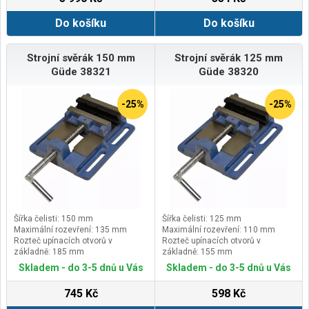
Do košíku
Do košíku
Strojní svěrák 150 mm
Strojní svěrák 125 mm
Güde 38321
Güde 38320
-25%
-25%
Šířka čelisti: 150 mm
Šířka čelisti: 125 mm
Maximální rozevření: 135 mm
Maximální rozevření: 110 mm
Rozteč upínacích otvorů v
Rozteč upínacích otvorů v
základně: 185 mm
základně: 155 mm
Kompatibilita s modely vrtaček
Kompatibilita s modely vrtaček
Skladem - do 3-5 dnů u Vás
Skladem - do 3-5 dnů u Vás
GUDE®: 55208, 55210, 55212,
GUDE®: 55193, 55194, 55195,
745 Kč
598 Kč