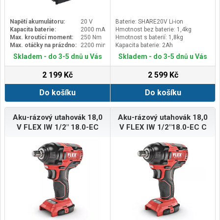
Napětí akumulátoru:
20 V
Baterie: SHARE20V Li-ion
Kapacita baterie:
2000 mAh
Hmotnost bez baterie: 1,4kg
Max. kroutící moment:
250 Nm
Hmotnost s baterií: 1,8kg
Max. otáčky na prázdno:
2200 min-1
Kapacita baterie: 2Ah
Skladem - do 3-5 dnů u Vás
Skladem - do 3-5 dnů u Vás
2 199 Kč
2 599 Kč
Do košíku
Do košíku
Aku-rázový utahovák 18,0
Aku-rázový utahovák 18,0
V FLEX IW 1/2" 18.0-EC
V FLEX IW 1/2"18.0-EC C