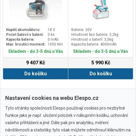
Napětí akumulátoru:
18 V
Baterie: 20V
Počet baterií v balení:
0 ks
Hmotnost bez baterie: 3,2kg
Kapacita baterie:
0 mAh
Hmotnost s baterií: 3,5kg
Max. kroutící moment:
1050 Nm
Kapacita baterie: 4000mAh
Skladem - do 3-5 dnů u Vás
Skladem - do 3-5 dnů u Vás
9 407 Kč
5 990 Kč
Do košíku
Do košíku
Další ›
Poslední »
Nastavení cookies na webu Elespo.cz
Tyto stránky společnosti Elespo používají cookies pro nezbytné
funkce jako je např. uložení položek v nákupním košíku, uchování
vašeho přihlášení a jiné. Dále pak pro analytiku, měření
návštěvnosti a statistiky, tyto však můžete odmítnout kliknutím na