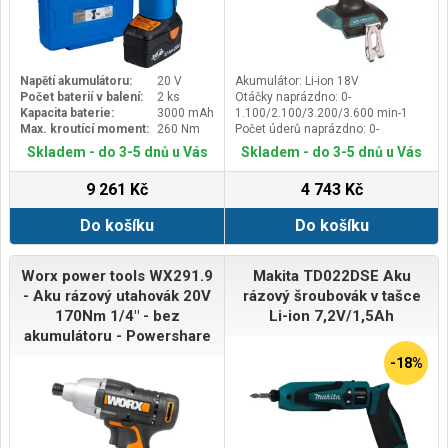
Napětí akumulátoru:
20 V
Akumulátor: Li-ion 18V
Počet baterií v balení:
2 ks
Otáčky naprázdno: 0-
Kapacita baterie:
3000 mAh
1.100/2.100/3.200/3.600 min-1
Max. kroutící moment:
260 Nm
Počet úderů naprázdno: 0-
1.100/2.600/3.600/3.800 min-1
Skladem - do 3-5 dnů u Vás
Skladem - do 3-5 dnů u Vás
Max. utahovací moment: 180 Nm
9 261 Kč
4 743 Kč
Do košíku
Do košíku
Worx power tools WX291.9
Makita TD022DSE Aku
- Aku rázový utahovák 20V
rázový šroubovák v tašce
170Nm 1/4" - bez
Li-ion 7,2V/1,5Ah
akumulátoru - Powershare
-18%