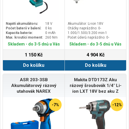
Napětí akumulátoru:
18 V
Akumulátor: Li-ion 18V
Počet baterií v balení:
0 ks
Otáčky naprázdno: 0-
Kapacita baterie:
0 mAh
1.000/1.500/3.200 min-1
Max. kroutící moment:
260 Nm
Počet úderů naprázdno: 0-
1.800/2.800/4.000 min-1
Skladem - do 3-5 dnů u Vás
Skladem - do 3-5 dnů u Vás
Upínání nástroje: čtyřhran 1/2"
1 150 Kč
4 904 Kč
Do košíku
Do košíku
ASR 203-3SB
Makita DTD173Z Aku
Akumulátorový rázový
rázový šroubovák 1/4" Li-
utahovák NAREX
ion LXT 18V bez aku Z
-7%
-12%