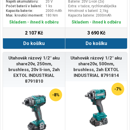
Napětí akumulátoru:
20 V
Baterie: 20V Li-ion (2x)
Počet baterií v balení:
1 ks
Extra: v tašce, rychlonabíječka
Kapacita baterie:
2000 mAh
Hmotnost s baterií: 2,1kg
Max. kroutící moment:
180 Nm
Kapacita baterie: 2000mAh
Skladem - ihned k odběru
Skladem - ihned k odběru
2 107 Kč
3 690 Kč
Do košíku
Do košíku
Utahovák rázový 1/2" aku
Utahovák rázový 1/2" aku
share20v, 250nm,
share20v, 500nm,
brushless, 20v li-ion, 2ah
brushless, 2ah EXTOL
EXTOL INDUSTRIAL
INDUSTRIAL 8791814
8791810
-7%
-8%