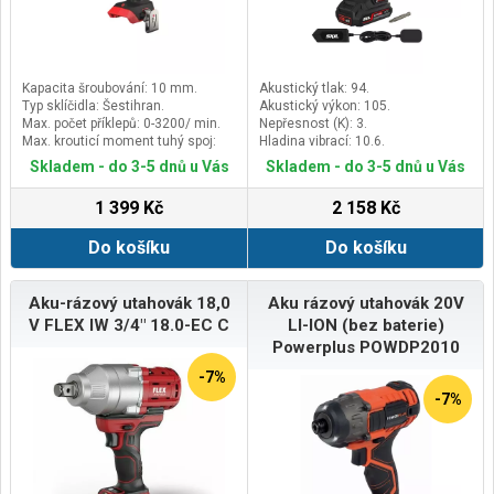
motoru, o 50 % delší dobu chodu a
o 25 % vyšší výkon než tradiční
kartáčové motory.Ideální pro
profesionály, kteří hledají
spolehlivý nástroj s dlouhou
Kapacita šroubování: 10 mm.
Akustický tlak: 94.
životnostíOdolné kovové pouzdro
Typ sklíčidla: Šestihran.
Akustický výkon: 105.
převodovky: Kovové pouzdro
Max. počet příklepů: 0-3200/ min.
Nepřesnost (K): 3.
převodovky zajišťuje mimořádnou
Max. krouticí moment tuhý spoj:
Hladina vibrací: 10.6.
odolnost a dlouhodobý provoz
140 Nm.
zařízení, a to i v náročných
Skladem - do 3-5 dnů u Vás
Skladem - do 3-5 dnů u Vás
provozních
podmínkách&nbsp;Kompaktní a
1 399 Kč
2 158 Kč
lehký design: Díky kompaktním
rozměrům a lehké konstrukci se
Do košíku
Do košíku
snadno manévrujeVestavěná LED
osvětluje jak vrtnou plochu, tak
pracovní plochu na tmavších
Aku-rázový utahovák 18,0
Aku rázový utahovák 20V
místechUtahování, šroubování a
vrtání s jediným nářadím:
V FLEX IW 3/4" 18.0-EC C
LI-ION (bez baterie)
vybavené ¼" šestihranným
Powerplus POWDP2010
držákem bitů pro šroubování a
vrtáníVysoký krouticí moment,
-7%
velký počet příklepů a vysoké
-7%
otáčky zajišťují rychlejší dokončení
práceSoučást dodávky alu
rázového utahováku WX291.91x
bit 50mm1x háček na opasek