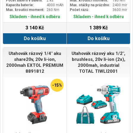
Počet baterií v balení:
2 ks
Max. kroutící moment:
180 Nm
Kapacita baterie:
4000 mAh
Max. otáčky na prázdno:
2400 min-1
Max. kroutící moment:
260 Nm
Počet rázů:
3600 min-1
Skladem - ihned k odběru
Skladem - ihned k odběru
3 140 Kč
1 389 Kč
Do košíku
Do košíku
Utahovák rázový 1/4" aku
Utahovák rázový aku 1/2",
share20v, 20v li-ion,
brushless, 20v li-ion (2x),
2000mah EXTOL PREMIUM
2000mah, industrial
8891812
TOTAL TIWLI2001
-15%