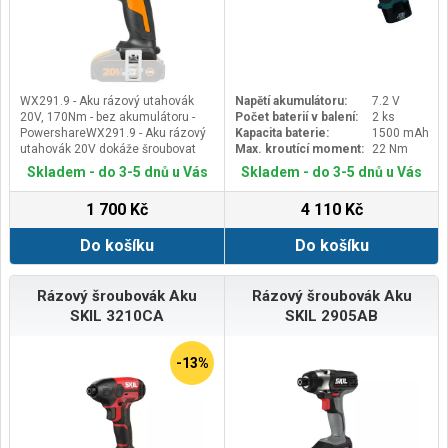
WX291.9 - Aku rázový utahovák
Napětí akumulátoru:
7.2 V
20V, 170Nm - bez akumulátoru -
Počet baterií v balení:
2 ks
PowershareWX291.9 - Aku rázový
Kapacita baterie:
1500 mAh
utahovák 20V dokáže šroubovat
Max. kroutící moment:
22 Nm
spojovací prvky mnohem rychleji
Skladem - do 3-5 dnů u Vás
Skladem - do 3-5 dnů u Vás
než jakákoliv akumulátorová
vrtačka, a to vše v super lehkém a
1 700 Kč
4 110 Kč
kompaktním provedení, které
umožňuje pohodlné a snadné
Do košíku
Do košíku
použití.POWER-SHARE Nářadí je
dodáváno bez akumulátoru a
nabíječky, které lze koupit jako
zvláštní příslušenství. Baterie a
Rázový šroubovák Aku
Rázový šroubovák Aku
nabíječky koupíš pouze jednou,
SKIL 3210CA
SKIL 2905AB
další nářadí už kupuješ bez baterie!
Funkce PowerShare „One Battery,
Upgrade Power“ znamená, že
-13%
stejnou 20V baterii lze použít ve
více konfiguracích pro napájení
40V a 80V produktůHlavní
výhodyTechnologie bezuhlíkového
motoru. Má až 10x delší životnost