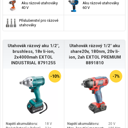
Aku rázové utahováky
Aku rázové utahováky
40 V
60 V
Příslušenství pro rázové
utahováky
Utahovák rázový aku 1/2",
Utahovák rázový 1/2" aku
brushless, 18v li-ion,
share20v, 180nm, 20v li-
2x4000mah EXTOL
ion, 2ah EXTOL PREMIUM
INDUSTRIAL 8791255
8891810
-10%
-7%
Napětí akumulátoru:
18 V
Napětí akumulátoru:
20 V