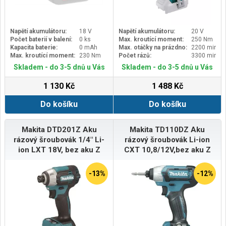
Napětí akumulátoru:
18 V
Napětí akumulátoru:
20 V
Počet baterií v balení:
0 ks
Max. kroutící moment:
250 Nm
Kapacita baterie:
0 mAh
Max. otáčky na prázdno:
2200 min-1
Max. kroutící moment:
230 Nm
Počet rázů:
3300 min-1
Skladem - do 3-5 dnů u Vás
Skladem - do 3-5 dnů u Vás
1 130 Kč
1 488 Kč
Do košíku
Do košíku
Makita DTD201Z Aku
Makita TD110DZ Aku
rázový šroubovák 1/4" Li-
rázový šroubovák Li-ion
ion LXT 18V, bez aku Z
CXT 10,8/12V,bez aku Z
-13%
-12%