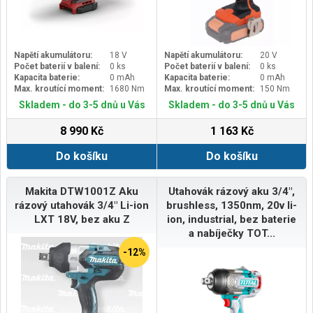
Napětí akumulátoru:
18 V
Napětí akumulátoru:
20 V
Počet baterií v balení:
0 ks
Počet baterií v balení:
0 ks
Kapacita baterie:
0 mAh
Kapacita baterie:
0 mAh
Max. kroutící moment:
1680 Nm
Max. kroutící moment:
150 Nm
Skladem - do 3-5 dnů u Vás
Skladem - do 3-5 dnů u Vás
8 990 Kč
1 163 Kč
Do košíku
Do košíku
Makita DTW1001Z Aku
Utahovák rázový aku 3/4",
rázový utahovák 3/4" Li-ion
brushless, 1350nm, 20v li-
LXT 18V, bez aku Z
ion, industrial, bez baterie
a nabíječky TOT...
-12%