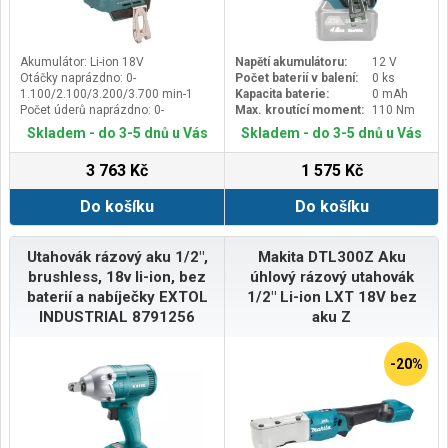
Akumulátor: Li-ion 18V
Napětí akumulátoru:
12 V
Otáčky naprázdno: 0-
Počet baterií v balení:
0 ks
1.100/2.100/3.200/3.700 min-1
Kapacita baterie:
0 mAh
Počet úderů naprázdno: 0-
Max. kroutící moment:
110 Nm
2.000/3.600/4.200/4.400 min-1
Skladem - do 3-5 dnů u Vás
Skladem - do 3-5 dnů u Vás
Upínání nástroje: šestihran 1/4"
3 763 Kč
1 575 Kč
Do košíku
Do košíku
Utahovák rázový aku 1/2",
Makita DTL300Z Aku
brushless, 18v li-ion, bez
úhlový rázový utahovák
baterií a nabíječky EXTOL
1/2" Li-ion LXT 18V bez
INDUSTRIAL 8791256
aku Z
-20%