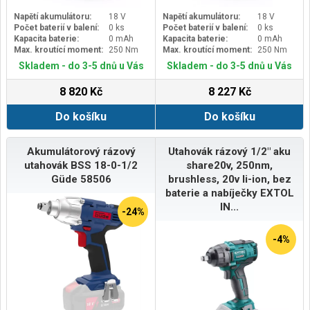
Napětí akumulátoru:
18 V
Napětí akumulátoru:
18 V
Počet baterií v balení:
0 ks
Počet baterií v balení:
0 ks
Kapacita baterie:
0 mAh
Kapacita baterie:
0 mAh
Max. kroutící moment:
250 Nm
Max. kroutící moment:
250 Nm
Skladem - do 3-5 dnů u Vás
Skladem - do 3-5 dnů u Vás
8 820 Kč
8 227 Kč
Do košíku
Do košíku
Akumulátorový rázový
Utahovák rázový 1/2" aku
utahovák BSS 18-0-1/2
share20v, 250nm,
Güde 58506
brushless, 20v li-ion, bez
baterie a nabíječky EXTOL
IN...
-24%
-4%