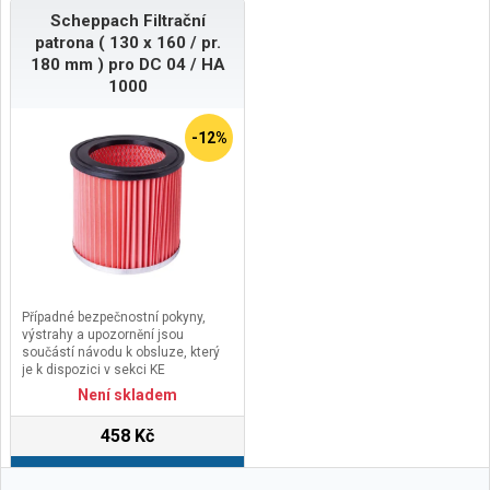
Scheppach Filtrační
patrona ( 130 x 160 / pr.
180 mm ) pro DC 04 / HA
1000
-12%
Případné bezpečnostní pokyny,
výstrahy a upozornění jsou
součástí návodu k obsluze, který
je k dispozici v sekci KE
STAŽENÍ.Kontaktní údaje výrobce /
Není skladem
dovozce / zplnomocněného
zástupce výrobce v EU:Scheppach
458 Kč
GmbHGünzburger Str. 69, 89335
Ichenhausen, Germanyemail:
Do košíku
service@scheppach.com