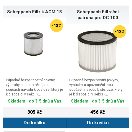
Scheppach Filtr k ACM 18
Scheppach Filtrační
patrona pro DC 100
-13%
-12%
Případné bezpečnostní pokyny,
Případné bezpečnostní pokyny,
výstrahy a upozornění jsou
výstrahy a upozornění jsou
součástí návodu k obsluze, který je
součástí návodu k obsluze, který
k dispozici v sekci KE
je k dispozici v sekci KE
STAŽENÍ.Kontaktní údaje výrobce /
STAŽENÍ.Kontaktní údaje výrobce /
Skladem - do 3-5 dnů u Vás
Skladem - do 3-5 dnů u Vás
dovozce / zplnomocněného
dovozce / zplnomocněného
zástupce výrobce v EU:Scheppach
zástupce výrobce v EU:Scheppach
305 Kč
456 Kč
GmbHGünzburger Str. 69, 89335
GmbHGünzburger Str. 69, 89335
Ichenhausen, Germanyemail:
Ichenhausen, Germanyemail:
Do košíku
Do košíku
service@scheppach.com
service@scheppach.com