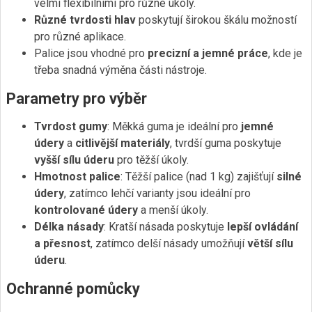
velmi flexibilními pro různé úkoly.
Různé tvrdosti hlav
poskytují širokou škálu možností
pro různé aplikace.
Palice jsou vhodné pro
precizní a jemné práce
, kde je
třeba snadná výměna části nástroje.
Parametry pro výběr
Tvrdost gumy
: Měkká guma je ideální pro
jemné
údery
a
citlivější materiály
, tvrdší guma poskytuje
vyšší sílu úderu
pro těžší úkoly.
Hmotnost palice
: Těžší palice (nad 1 kg) zajišťují
silné
údery
, zatímco lehčí varianty jsou ideální pro
kontrolované údery
a menší úkoly.
Délka násady
: Kratší násada poskytuje
lepší ovládání
a přesnost
, zatímco delší násady umožňují
větší sílu
úderu
.
Ochranné pomůcky