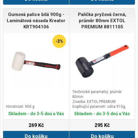
Gumová palice bílá 900g -
Palička pryžová černá,
Laminátová násada Kreator
průměr 80mm EXTOL
KRT904106
PREMIUM 8811105
-3%
Technické parametry: průměr
80mm
Značka: EXTOL PREMIUM
Hmotnost: 900 g
Doplňující parametr: váha 910g,
sklolaminátová násada s pryžovou
Skladem - do 3-5 dnů u Vás
Skladem - do 3-5 dnů u Vás
rukojetí o celkové délce 387mm,
32OZ
269 Kč
295 Kč
Do košíku
Do košíku