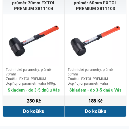
průměr 70mm EXTOL
průměr 60mm EXTOL
PREMIUM 8811104
PREMIUM 8811103
Technické parametry: průměr
Technické parametry: průměr
70mm
60mm
Značka: EXTOL PREMIUM
Značka: EXTOL PREMIUM
Doplňující parametr: váha 680g,
Doplňující parametr: váha
sklolaminátová násada s pryžovou
480g,sklolaminátová násada s
Skladem - do 3-5 dnů u Vás
Skladem - do 3-5 dnů u Vás
rukojetí o celkové délce 370mm,
pryžovou rukojetí o celkové délce
24OZ
332mm, 16OZ
230 Kč
185 Kč
Do košíku
Do košíku