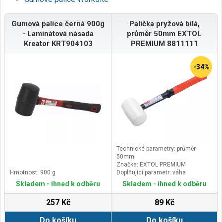
Gumová palice černá 900g
Palička pryžová bílá,
- Laminátová násada
průměr 50mm EXTOL
Kreator KRT904103
PREMIUM 8811111
-34%
Technické parametry: průměr
50mm
Značka: EXTOL PREMIUM
Hmotnost: 900 g
Doplňující parametr: váha
280g,sklolaminátová násada s
Skladem - ihned k odběru
Skladem - ihned k odběru
pryžovou rukojetí o celkové délce
285mm, 8OZ
257 Kč
89 Kč
Do košíku
Do košíku