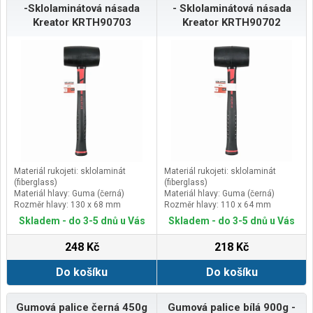
-Sklolaminátová násada
- Sklolaminátová násada
Kreator KRTH90703
Kreator KRTH90702
Materiál rukojeti: sklolaminát
Materiál rukojeti: sklolaminát
(fiberglass)
(fiberglass)
Materiál hlavy: Guma (černá)
Materiál hlavy: Guma (černá)
Rozměr hlavy: 130 x 68 mm
Rozměr hlavy: 110 x 64 mm
Délka rukojeti: 290 mm
Délka rukojeti: 275 mm
Skladem - do 3-5 dnů u Vás
Skladem - do 3-5 dnů u Vás
248 Kč
218 Kč
Do košíku
Do košíku
Gumová palice černá 450g
Gumová palice bílá 900g -