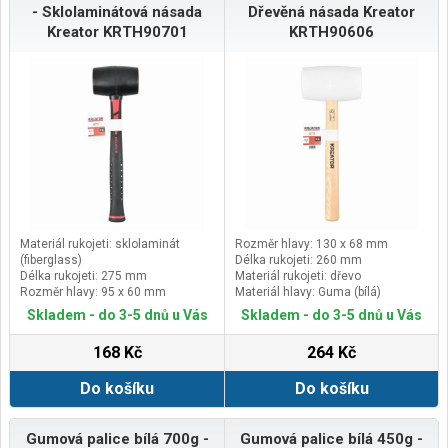
- Sklolaminátová násada
Dřevěná násada Kreator
Kreator KRTH90701
KRTH90606
Materiál rukojeti: sklolaminát
Rozměr hlavy: 130 x 68 mm
(fiberglass)
Délka rukojeti: 260 mm
Délka rukojeti: 275 mm
Materiál rukojeti: dřevo
Rozměr hlavy: 95 x 60 mm
Materiál hlavy: Guma (bílá)
Materiál hlavy: Guma (černá)
Skladem - do 3-5 dnů u Vás
Skladem - do 3-5 dnů u Vás
168 Kč
264 Kč
Do košíku
Do košíku
Gumová palice bílá 700g -
Gumová palice bílá 450g -