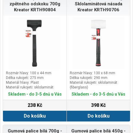
zpětného odskoku 700g
Sklolaminátová násada
Kreator KRTH90804
Kreator KRTH90706
Rozměr hlavy: 100 x 44 mm
Rozměr hlavy: 130 x 68 mm
Délka rukojeti: 275 mm
Délka rukojeti: 290 mm
Materiál hlavy: Plast
Materiál rukojeti: sklolaminát
Materiál rukojeti: sklolaminát
(fiberglass)
(fiberglass)
Materiál hlavy: Guma (bílá)
Skladem - do 3-5 dnů u Vás
Skladem - do 3-5 dnů u Vás
238 Kč
398 Kč
Do košíku
Do košíku
Gumová palice bílá 700g -
Gumová palice bílá 450g -