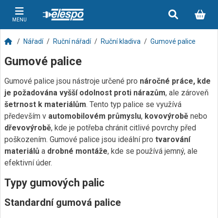
MENU
Nářadí
Ruční nářadí
Ruční kladiva
Gumové palice
Gumové palice
Gumové palice jsou nástroje určené pro
náročné práce, kde
je požadována vyšší odolnost proti nárazům
, ale zároveň
šetrnost k materiálům
. Tento typ palice se využívá
především v
automobilovém průmyslu
,
kovovýrobě
nebo
dřevovýrobě
, kde je potřeba chránit citlivé povrchy před
poškozením. Gumové palice jsou ideální pro
tvarování
materiálů
a
drobné montáže
, kde se používá jemný, ale
efektivní úder.
Typy gumových palic
Standardní gumová palice