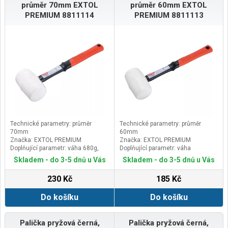
průměr 70mm EXTOL
průměr 60mm EXTOL
PREMIUM 8811114
PREMIUM 8811113
Technické parametry: průměr
Technické parametry: průměr
70mm
60mm
Značka: EXTOL PREMIUM
Značka: EXTOL PREMIUM
Doplňující parametr: váha 680g,
Doplňující parametr: váha
sklolaminátová násada s pryžovou
480g,sklolaminátová násada s
Skladem - do 3-5 dnů u Vás
Skladem - do 3-5 dnů u Vás
rukojetí o celkové délce 370mm,
pryžovou rukojetí o celkové délce
24OZ
332mm, 16OZ
230 Kč
185 Kč
Do košíku
Do košíku
Palička pryžová černá,
Palička pryžová černá,