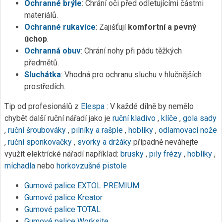
Ochranné brýle
: Chrání oči před odletujícími částmi
materiálů.
Ochranné rukavice
: Zajišťují
komfortní a pevný
úchop
.
Ochranná obuv
: Chrání nohy při pádu těžkých
předmětů.
Sluchátka
: Vhodná pro ochranu sluchu v hlučnějších
prostředích.
Tip od profesionálů z
Elespa
: V každé dílně by nemělo
chybět další ruční nářadí jako je
ruční kladivo
,
klíče
,
gola sady
,
ruční šroubováky
,
pilníky a rašple
,
hoblíky
,
odlamovací nože
,
ruční sponkovačky
,
svorky a držáky
případně neváhejte
využít elektrícké nářadí například:
brusky
,
pily
frézy
,
hoblíky
,
míchadla
nebo
horkovzušné pistole
Gumové palice EXTOL PREMIUM
Gumové palice Kreator
Gumové palice TOTAL
Gumové palice Worksite