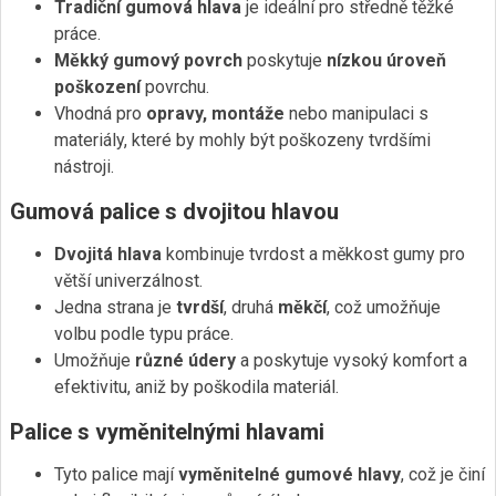
Tradiční gumová hlava
je ideální pro středně těžké
práce.
Měkký gumový povrch
poskytuje
nízkou úroveň
poškození
povrchu.
Vhodná pro
opravy, montáže
nebo manipulaci s
materiály, které by mohly být poškozeny tvrdšími
nástroji.
Gumová palice s dvojitou hlavou
Dvojitá hlava
kombinuje tvrdost a měkkost gumy pro
větší univerzálnost.
Jedna strana je
tvrdší
, druhá
měkčí
, což umožňuje
volbu podle typu práce.
Umožňuje
různé údery
a poskytuje vysoký komfort a
efektivitu, aniž by poškodila materiál.
Palice s vyměnitelnými hlavami
Tyto palice mají
vyměnitelné gumové hlavy
, což je činí