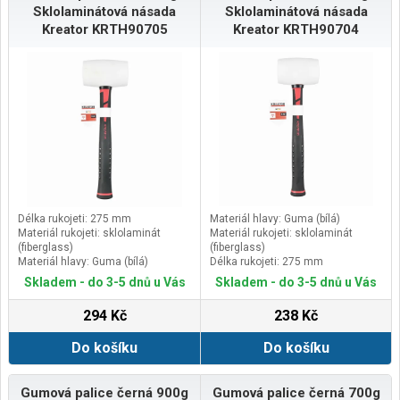
Sklolaminátová násada
Sklolaminátová násada
Kreator KRTH90705
Kreator KRTH90704
Délka rukojeti: 275 mm
Materiál hlavy: Guma (bílá)
Materiál rukojeti: sklolaminát
Materiál rukojeti: sklolaminát
(fiberglass)
(fiberglass)
Materiál hlavy: Guma (bílá)
Délka rukojeti: 275 mm
Hmotnost: 700 g
Rozměr hlavy: 95 x 60 mm
Skladem - do 3-5 dnů u Vás
Skladem - do 3-5 dnů u Vás
294 Kč
238 Kč
Do košíku
Do košíku
Gumová palice černá 900g
Gumová palice černá 700g