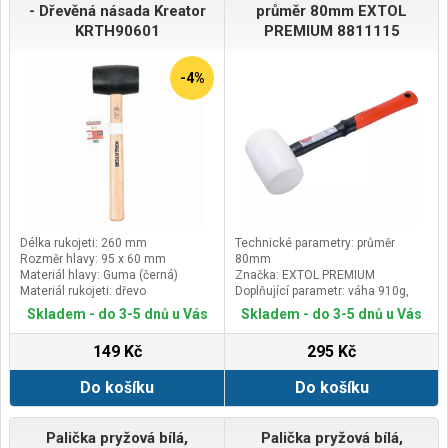
- Dřevěná násada Kreator
průměr 80mm EXTOL
KRTH90601
PREMIUM 8811115
-4%
Délka rukojeti: 260 mm
Technické parametry: průměr
Rozměr hlavy: 95 x 60 mm
80mm
Materiál hlavy: Guma (černá)
Značka: EXTOL PREMIUM
Materiál rukojeti: dřevo
Doplňující parametr: váha 910g,
sklolaminátová násada s pryžovou
Skladem - do 3-5 dnů u Vás
Skladem - do 3-5 dnů u Vás
rukojetí o celkové délce 387mm,
32OZ
149 Kč
295 Kč
Do košíku
Do košíku
Palička pryžová bílá,
Palička pryžová bílá,