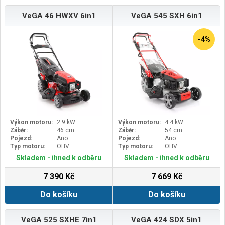
VeGA 46 HWXV 6in1
VeGA 545 SXH 6in1
-4%
Výkon motoru:
2.9 kW
Výkon motoru:
4.4 kW
Záběr:
46 cm
Záběr:
54 cm
Pojezd:
Ano
Pojezd:
Ano
Typ motoru:
OHV
Typ motoru:
OHV
Skladem - ihned k odběru
Skladem - ihned k odběru
7 390 Kč
7 669 Kč
Do košíku
Do košíku
VeGA 525 SXHE 7in1
VeGA 424 SDX 5in1