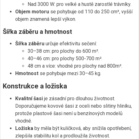
Nad 3000 W: pro velké a hustě zarostlé trávníky.
Objem motoru
se pohybuje od 110 do 250 cm³, vyšší
objem znamená lepší výkon.
Šířka záběru a hmotnost
Šířka záběru
určuje efektivitu sečení:
30–38 cm: pro plochy do 600 m².
40–46 cm: pro plochy 500-700 m².
48 cm a více: vhodné pro plochy nad 800m².
Hmotnost
se pohybuje mezi 30–45 kg.
Konstrukce a ložiska
Kvalitní šasi
je zásadní pro dlouhou životnost.
Doporučujeme kovové šasi z oceli nebo slitiny hliníku,
protože plastové šasi není u benzínových modelů
vhodné.
Ložiska
by měla být kuličková, aby snížila opotřebení,
zlepšila stabilitu kol a prodloužila životnost.