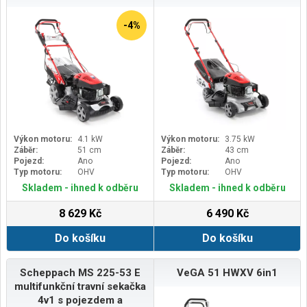
-4%
Výkon motoru:
4.1 kW
Výkon motoru:
3.75 kW
Záběr:
51 cm
Záběr:
43 cm
Pojezd:
Ano
Pojezd:
Ano
Typ motoru:
OHV
Typ motoru:
OHV
Skladem - ihned k odběru
Skladem - ihned k odběru
8 629 Kč
6 490 Kč
Do košíku
Do košíku
Scheppach MS 225-53 E
VeGA 51 HWXV 6in1
multifunkční travní sekačka
4v1 s pojezdem a