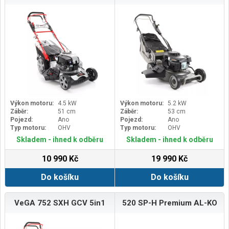
Výkon motoru:
4.5 kW
Výkon motoru:
5.2 kW
Záběr:
51 cm
Záběr:
53 cm
Pojezd:
Ano
Pojezd:
Ano
Typ motoru:
OHV
Typ motoru:
OHV
Skladem - ihned k odběru
Skladem - ihned k odběru
10 990 Kč
19 990 Kč
Do košíku
Do košíku
VeGA 752 SXH GCV 5in1
520 SP-H Premium AL-KO