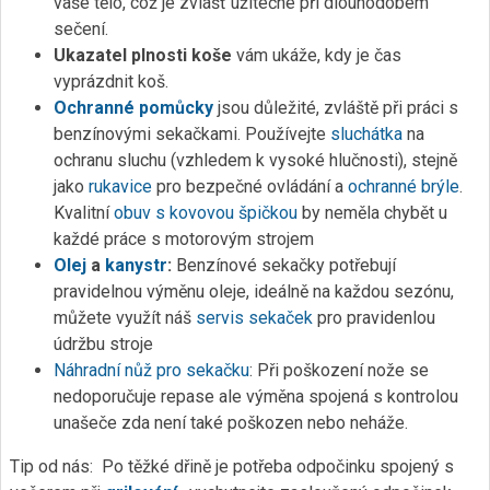
vaše tělo, což je zvlášť užitečné při dlouhodobém
sečení.
Ukazatel plnosti koše
vám ukáže, kdy je čas
vyprázdnit koš.
Ochranné pomůcky
jsou důležité, zvláště při práci s
benzínovými sekačkami. Používejte
sluchátka
na
ochranu sluchu (vzhledem k vysoké hlučnosti), stejně
jako
rukavice
pro bezpečné ovládání a
ochranné brýle
.
Kvalitní
obuv s kovovou špičkou
by neměla chybět u
každé práce s motorovým strojem
Olej
a
kanystr
:
Benzínové sekačky potřebují
pravidelnou výměnu oleje, ideálně na každou sezónu,
můžete využít náš
servis sekaček
pro pravidenlou
údržbu stroje
Náhradní nůž pro sekačku
: Při poškození nože se
nedoporučuje repase ale výměna spojená s kontrolou
unašeče zda není také poškozen nebo neháže.
Tip od nás: Po těžké dřině je potřeba odpočinku spojený s