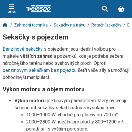
MENU
Zahradní technika
Sekačky na trávu
Rotační sekačky
Be
Sekačky s pojezdem
Benzínové sekačky
s pojezdem jsou ideální volbou pro
majitele
větších zahrad
a pozemků, kde je potřeba sečení
náročnějšího terénu nebo svahovitých ploch. Oproti
benzínovým sekačkám bez pojezdu
šetří vaše síly a umožňují
pohodlnější manipulaci.
Výkon motoru a objem motoru
Výkon motoru
je klíčovým parametrem, který ovlivňuje
schopnost sekačky sekat hustou a vysokou trávu.
1000–1900 W: vhodné pro plochy do 700 m².
2000–2800 W: ideální pro plochy 800–1200 m²,
poradí si i s vyšším porostem.