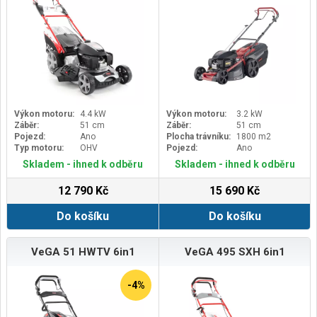
Výkon motoru:
4.4 kW
Výkon motoru:
3.2 kW
Záběr:
51 cm
Záběr:
51 cm
Pojezd:
Ano
Plocha trávníku:
1800 m2
Typ motoru:
OHV
Pojezd:
Ano
Skladem - ihned k odběru
Skladem - ihned k odběru
12 790 Kč
15 690 Kč
Do košíku
Do košíku
VeGA 51 HWTV 6in1
VeGA 495 SXH 6in1
-4%