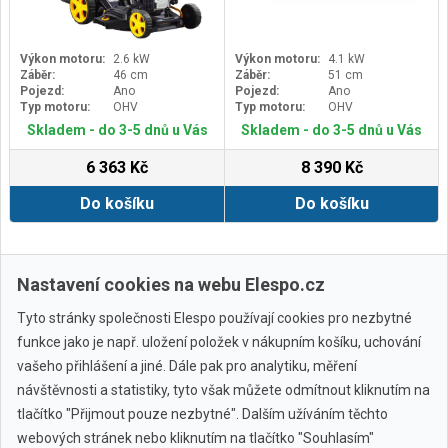
Výkon motoru:
2.6 kW
Výkon motoru:
4.1 kW
Záběr:
46 cm
Záběr:
51 cm
Pojezd:
Ano
Pojezd:
Ano
Typ motoru:
OHV
Typ motoru:
OHV
Skladem - do 3-5 dnů u Vás
Skladem - do 3-5 dnů u Vás
6 363 Kč
8 390 Kč
Do košíku
Do košíku
Další ›
Poslední »
Nastavení cookies na webu Elespo.cz
Tyto stránky společnosti Elespo používají cookies pro nezbytné
funkce jako je např. uložení položek v nákupním košíku, uchování
vašeho přihlášení a jiné. Dále pak pro analytiku, měření
návštěvnosti a statistiky, tyto však můžete odmítnout kliknutím na
tlačítko "Přijmout pouze nezbytné". Dalším užíváním těchto
webových stránek nebo kliknutím na tlačítko "Souhlasím"
Všechny značky