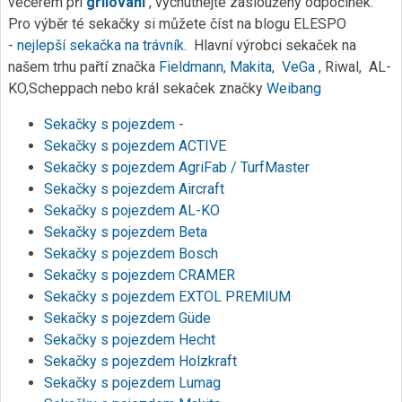
večerem při
grilování
, vychutnejte zasloužený odpočinek.
Pro výběr té sekačky si můžete číst na blogu ELESPO
-
nejlepší sekačka na trávník
. Hlavní výrobci sekaček na
našem trhu pařtí značka
Fieldmann,
Makita,
VeGa
, Riwal, AL-
KO,Scheppach nebo král sekaček značky
Weibang
Sekačky s pojezdem -
Sekačky s pojezdem ACTIVE
Sekačky s pojezdem AgriFab / TurfMaster
Sekačky s pojezdem Aircraft
Sekačky s pojezdem AL-KO
Sekačky s pojezdem Beta
Sekačky s pojezdem Bosch
Sekačky s pojezdem CRAMER
Sekačky s pojezdem EXTOL PREMIUM
Sekačky s pojezdem Güde
Sekačky s pojezdem Hecht
Sekačky s pojezdem Holzkraft
Sekačky s pojezdem Lumag