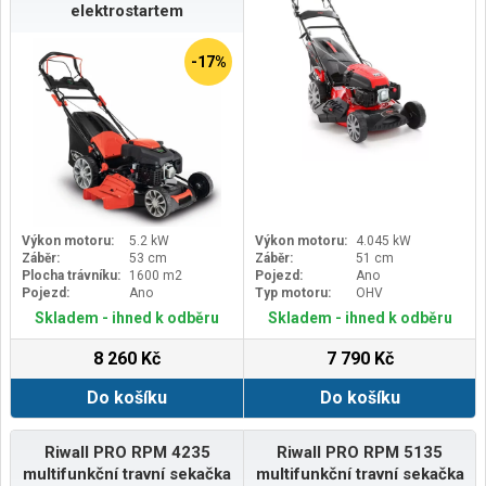
elektrostartem
-17%
Výkon motoru:
5.2 kW
Výkon motoru:
4.045 kW
Záběr:
53 cm
Záběr:
51 cm
Plocha trávníku:
1600 m2
Pojezd:
Ano
Pojezd:
Ano
Typ motoru:
OHV
Skladem - ihned k odběru
Skladem - ihned k odběru
8 260 Kč
7 790 Kč
Do košíku
Do košíku
Riwall PRO RPM 4235
Riwall PRO RPM 5135
multifunkční travní sekačka
multifunkční travní sekačka