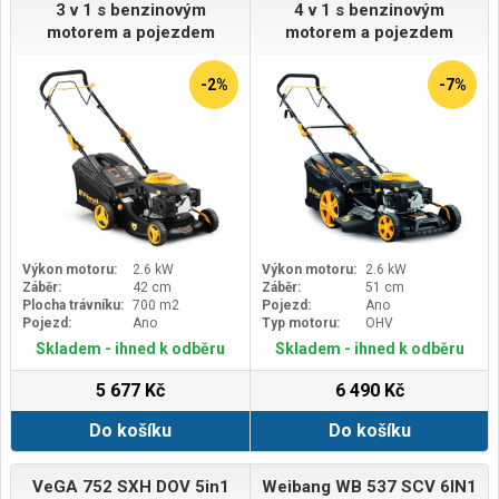
3 v 1 s benzinovým
4 v 1 s benzinovým
motorem a pojezdem
motorem a pojezdem
-2%
-7%
Výkon motoru:
2.6 kW
Výkon motoru:
2.6 kW
Záběr:
42 cm
Záběr:
51 cm
Plocha trávníku:
700 m2
Pojezd:
Ano
Pojezd:
Ano
Typ motoru:
OHV
Skladem - ihned k odběru
Skladem - ihned k odběru
5 677 Kč
6 490 Kč
Do košíku
Do košíku
VeGA 752 SXH DOV 5in1
Weibang WB 537 SCV 6IN1