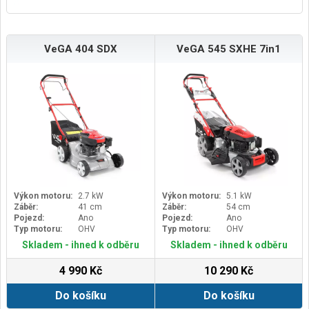
VeGA 404 SDX
VeGA 545 SXHE 7in1
Výkon motoru:
2.7 kW
Výkon motoru:
5.1 kW
Záběr:
41 cm
Záběr:
54 cm
Pojezd:
Ano
Pojezd:
Ano
Typ motoru:
OHV
Typ motoru:
OHV
Skladem - ihned k odběru
Skladem - ihned k odběru
4 990 Kč
10 290 Kč
Do košíku
Do košíku