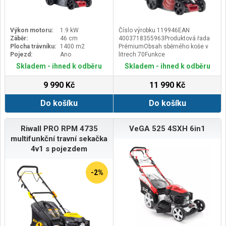
Výkon motoru:
1.9 kW
Číslo výrobku 119946EAN
Záběr:
46 cm
4003718355963Produktová řada
Plocha trávníku:
1400 m2
PrémiumObsah sběrného koše v
Pojezd:
Ano
litrech 70Funkce
4inOnefunctionFunkce Boční
Skladem - ihned k odběru
Skladem - ihned k odběru
vyhazování, Mulčování, Sbírání,
SečeníZdvihový objem v ccm
9 990 Kč
11 990 Kč
166Výkon kW 2,6Tělo sekačky
ocelový plechMotor AL-KO Pro 170
Do košíku
Do košíku
QSSVýrobce motoru AL-KO
MotorPohon kol jednorychlostníØ
Kol 200/280Kola s kuličkovými
ložisky anoPracovní šířka v cm
Riwall PRO RPM 4735
VeGA 525 4SXH 6in1
46Výška střihu 30-80
multifunkční travní sekačka
mmNastavení pracovní výšky
4v1 s pojezdem
centrálně, 7 polohOtáčky za
minutu 2 800Hmotnost cca v kg
34,4
-2%