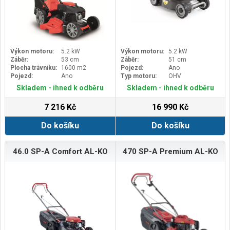
krabice v cm 88 CMGarantovaná
hlučnost [db (A)] 96Automatický
sytič anoŠířka záběru v cm 46
CMZnačka AL-KOProduktová řada
Classic
Výkon motoru:
5.2 kW
Výkon motoru:
5.2 kW
Záběr:
53 cm
Záběr:
51 cm
Plocha trávníku:
1600 m2
Pojezd:
Ano
Pojezd:
Ano
Typ motoru:
OHV
Skladem - ihned k odběru
Skladem - ihned k odběru
7 216 Kč
16 990 Kč
Do košíku
Do košíku
46.0 SP-A Comfort AL-KO
470 SP-A Premium AL-KO