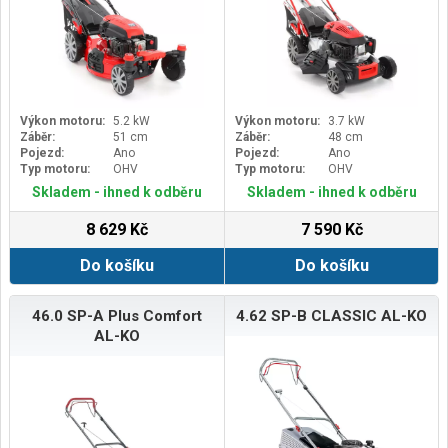
Výkon motoru:
5.2 kW
Výkon motoru:
3.7 kW
Záběr:
51 cm
Záběr:
48 cm
Pojezd:
Ano
Pojezd:
Ano
Typ motoru:
OHV
Typ motoru:
OHV
Skladem - ihned k odběru
Skladem - ihned k odběru
8 629 Kč
7 590 Kč
Do košíku
Do košíku
46.0 SP-A Plus Comfort
4.62 SP-B CLASSIC AL-KO
AL-KO