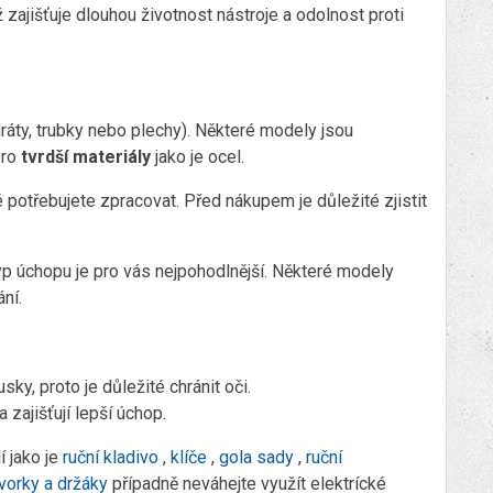
ž zajišťuje dlouhou životnost nástroje a odolnost proti
 dráty, trubky nebo plechy). Některé modely jsou
 pro
tvrdší materiály
jako je ocel.
ré potřebujete zpracovat. Před nákupem je důležité zjistit
 typ úchopu je pro vás nejpohodlnější. Některé modely
ní.
sky, proto je důležité chránit oči.
 zajišťují lepší úchop.
í jako je
ruční kladivo
,
klíče
,
gola sady
,
ruční
vorky a držáky
případně neváhejte využít elektrícké