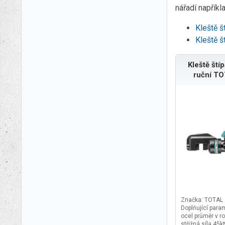
nářadí napříkl
Kleště š
Kleště š
Kleště ští
ruční T
Značka: TOTAL
Doplňující para
ocel průměr v 
střižná síla 45k