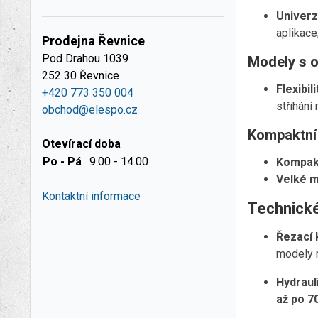
Univerz
aplikace,
Prodejna Řevnice
Pod Drahou 1039
Modely s 
252 30 Řevnice
Flexibil
+420 773 350 004
střihání
obchod@elespo.cz
Kompaktní 
Otevírací doba
Po - Pá
9.00 - 14.00
Kompak
Velké 
Kontaktní informace
Technick
Řezací 
modely 
Hydraul
až po 7