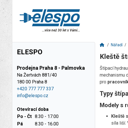
...více než 30 let s Vámi...
Nářadí
ELESPO
Kleště št
Prodejna Praha 8 - Palmovka
Štípací hydrau
Na Žertvách 881/40
mechanismu do
180 00 Praha 8
pro
pracovník
+420 777 777 337
Typy štípa
info@elespo.cz
Modely s r
Otevírací doba
Kleště 
Po - Čt
8.30 - 17.00
síla liší
Pá
8.30 - 16.00