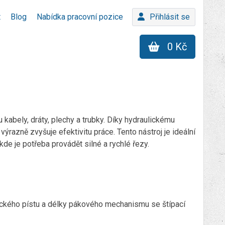
t
Blog
Nabídka pracovní pozice
Přihlásit se
0 Kč
ou kabely, dráty, plechy a trubky. Díky hydraulickému
azně zvyšuje efektivitu práce. Tento nástroj je ideální
 kde je potřeba provádět silné a rychlé řezy.
lického pístu a délky pákového mechanismu se štípací