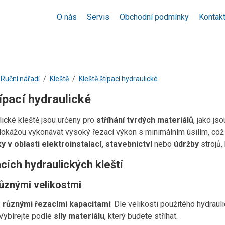
O nás
Servis
Obchodní podmínky
Kontak
Ruční nářadí
Kleště
Kleště štípací hydraulické
ípací hydraulické
lické kleště jsou určeny pro
stříhání tvrdých materiálů
, jako js
kážou vykonávat vysoký řezací výkon s minimálním úsilím, což výr
y v oblasti elektroinstalací, stavebnictví
nebo
údržby
strojů,
cích hydraulických kleští
ůznými velikostmi
s různými řezacími kapacitami
: Dle velikosti použitého hydrau
. Vybírejte podle
síly materiálu
, který budete stříhat.