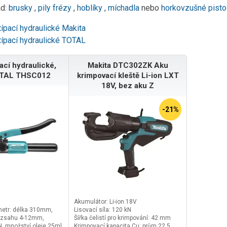
ad:
brusky
,
pily
frézy
,
hoblíky
,
míchadla
nebo
horkovzušné pisto
típací hydraulické Makita
típací hydraulické TOTAL
pací hydraulické,
Makita DTC302ZK Aku
OTAL THSC012
krimpovací kleště Li-ion LXT
18V, bez aku Z
-21%
Akumulátor: Li-ion 18V
metr: délka 310mm,
Lisovací síla: 120 kN
rozsahu 4-12mm,
Šířka čelistí pro krimpování: 42 mm
N, množství oleje 25ml,
Krimpovací kapacita Cu: prům 22,5