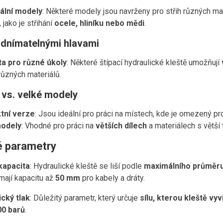
ální modely
: Některé modely jsou navrženy pro střih různých mat
 jako je střihání
ocele, hliníku nebo mědi
.
odnímatelnými hlavami
ita pro různé úkoly
: Některé štípací hydraulické kleště umožňují
 různých materiálů.
vs. velké modely
tní verze
: Jsou ideální pro práci na místech, kde je omezený pro
modely
: Vhodné pro práci na
větších dílech
a materiálech s větší 
é parametry
kapacita
: Hydraulické kleště se liší podle
maximálního průměru
mají kapacitu až
50 mm
pro kabely a dráty.
ický tlak
: Důležitý parametr, který určuje
sílu, kterou kleště vyv
00 barů
.