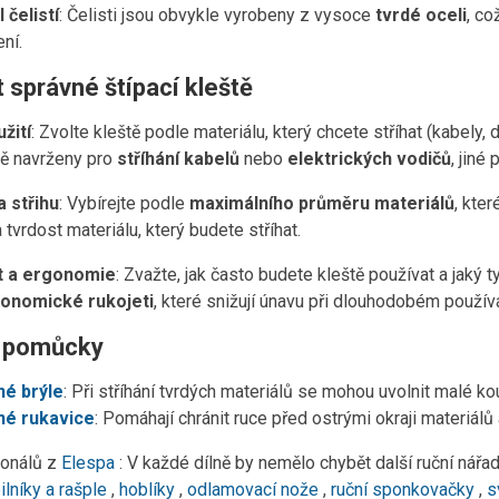
 čelistí
: Čelisti jsou obvykle vyrobeny z vysoce
tvrdé oceli
, co
ní.
 správné štípací kleště
žití
: Zvolte kleště podle materiálu, který chcete stříhat (kabely,
ně navrženy pro
stříhání kabelů
nebo
elektrických vodičů
, jiné
a střihu
: Vybírejte podle
maximálního průměru materiálů
, kte
 tvrdost materiálu, který budete stříhat.
t a ergonomie
: Zvažte, jak často budete kleště používat a jaký
onomické rukojeti
, které snižují únavu při dlouhodobém používá
 pomůcky
é brýle
: Při stříhání tvrdých materiálů se mohou uvolnit malé kou
né rukavice
: Pomáhají chránit ruce před ostrými okraji materiálů a
ionálů z
Elespa
: V každé dílně by nemělo chybět další ruční nářad
ilníky a rašple
,
hoblíky
,
odlamovací nože
,
ruční sponkovačky
,
s