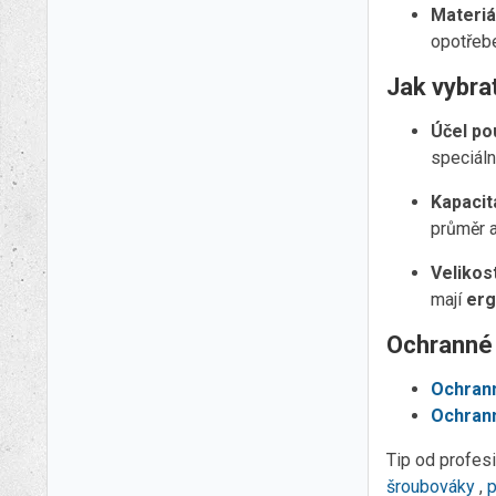
Materiál
opotřebe
Jak vybrat
Účel pou
speciál
Kapacit
průměr a
Velikos
mají
erg
Ochranné
Ochrann
Ochran
Tip od profes
šroubováky
,
p