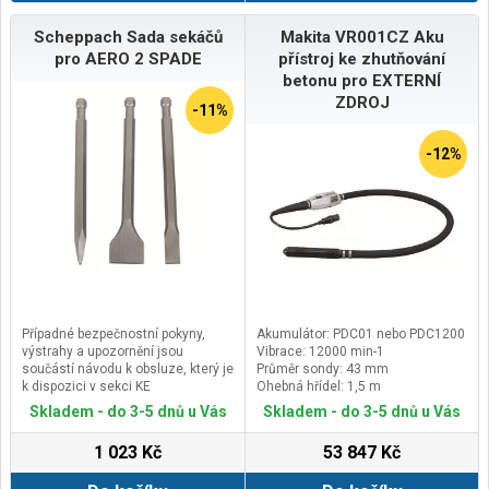
Scheppach Sada sekáčů
Makita VR001CZ Aku
pro AERO 2 SPADE
přístroj ke zhutňování
betonu pro EXTERNÍ
ZDROJ
-11%
-12%
Případné bezpečnostní pokyny,
Akumulátor: PDC01 nebo PDC1200
výstrahy a upozornění jsou
Vibrace: 12000 min-1
součástí návodu k obsluze, který je
Průměr sondy: 43 mm
k dispozici v sekci KE
Ohebná hřídel: 1,5 m
STAŽENÍ.Kontaktní údaje výrobce /
Skladem - do 3-5 dnů u Vás
Skladem - do 3-5 dnů u Vás
dovozce / zplnomocněného
zástupce výrobce v EU:Scheppach
1 023 Kč
53 847 Kč
GmbHGünzburger Str. 69, 89335
Ichenhausen, Germanyemail: