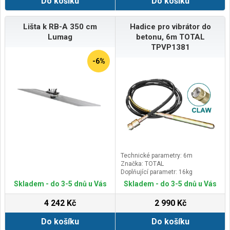
Do košíku
Do košíku
Lišta k RB-A 350 cm
Hadice pro vibrátor do
Lumag
betonu, 6m TOTAL
TPVP1381
-6%
Technické parametry: 6m
Značka: TOTAL
Doplňující parametr: 16kg
Skladem - do 3-5 dnů u Vás
Skladem - do 3-5 dnů u Vás
4 242 Kč
2 990 Kč
Do košíku
Do košíku