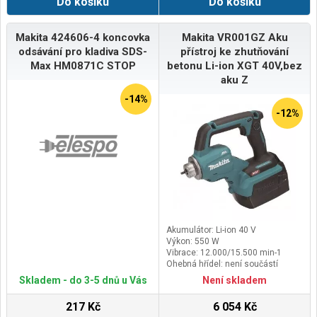
Do košíku
Do košíku
service@scheppach.com
Makita 424606-4 koncovka
Makita VR001GZ Aku
odsávání pro kladiva SDS-
přístroj ke zhutňování
Max HM0871C STOP
betonu Li-ion XGT 40V,bez
aku Z
-14%
-12%
Akumulátor: Li-ion 40 V
Výkon: 550 W
Vibrace: 12.000/15.500 min-1
Ohebná hřídel: není součástí
Skladem - do 3-5 dnů u Vás
Není skladem
217 Kč
6 054 Kč