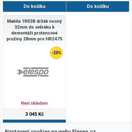
Do košíku
Do košíku
Makita 1R038 držák nosný
32mm do svěráku k
demontáži prstencové
pružiny 28mm pro HR2475
-20%
Není skladem
3 045 Kč
Do košíku
Nastavení cookies na webu Elespo.cz