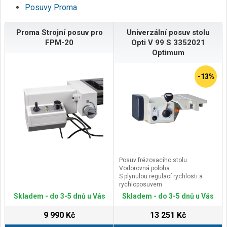
Posuvy Proma
Proma Strojní posuv pro
Univerzální posuv stolu
FPM-20
Opti V 99 S 3352021
Optimum
-13%
Posuv frézovacího stolu
Vodorovná poloha
S plynulou regulací rychlosti a
rychloposuvem
Chod vpravo-vlevo
Skladem - do 3-5 dnů u Vás
Skladem - do 3-5 dnů u Vás
9 990 Kč
13 251 Kč