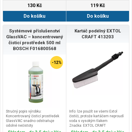
130 Kč
119 Kč
Do košíku
Do košíku
Systémové příslušenství
Kartáč podélný EXTOL
GlassVAC – koncentrovaný
CRAFT 413203
čisticí prostředek 500 ml
BOSCH F016800568
-12%
Stručný popis výrobku:
Info: lze použít se všemi Extol
Koncentrovaný čisticí prostředek
čističi, protože kartáčem neproudí
GlassVAC snadno odstraňuje
voda s vysokým tlakem
odolné nečistoty
Značka: EXTOL CRAFT
Vlastnosti hlavního výrobku:
Doplňující parametr: 16cm, max.