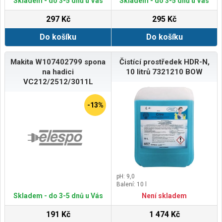
Skladem - do 3-5 dnů u Vás
Skladem - do 3-5 dnů u Vás
Použití s Bosch GlassVAC
tlak vody 70bar
Podsekce kategorie produktů:
297 Kč
295 Kč
Systémové příslušenství
Rozsah dodávky: Kartonová
Do košíku
Do košíku
krabice
Makita W107402799 spona
Čistící prostředek HDR-N,
na hadici
10 litrů 7321210 BOW
VC212/2512/3011L
-13%
pH: 9,0
Balení: 10 l
Skladem - do 3-5 dnů u Vás
Není skladem
191 Kč
1 474 Kč