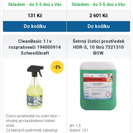
antikorozní složky tvorbě rzi
Skladem - do 3-5 dnů u Vás
Skladem - do 3-5 dnů u Vás
Pokud se přesto v důsledku
mimořádně vysoké vlhkosti objeví
131 Kč
2 601 Kč
rez, neměl by se čisticí prostředek
na vodní bázi používat
Do košíku
Do košíku
CleanBasic 1 l v
Šetrný čistící prostředek
rozprašovači 194000914
HDR-S, 10 litrů 7321310
Schweißkraft
BOW
-2%
Čisticí prostředek na vodní bázi –
vhodný pro každodenní čištění
stolů
pH: 1,5
Za běžných podmínek zabraňují
Balení: 10 l