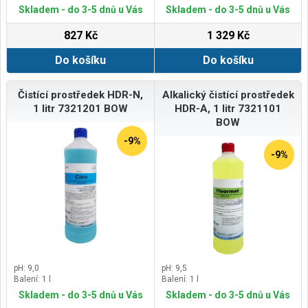
antikorozní složky tvorbě rzi
Skladem - do 3-5 dnů u Vás
Skladem - do 3-5 dnů u Vás
Pokud se přesto v důsledku
mimořádně vysoké vlhkosti objeví
827 Kč
1 329 Kč
rez, neměl by se čisticí prostředek
na vodní bázi používat
Do košíku
Do košíku
Čistící prostředek HDR-N,
Alkalický čistící prostředek
1 litr 7321201 BOW
HDR-A, 1 litr 7321101
BOW
-9%
-9%
pH: 9,0
pH: 9,5
Balení: 1 l
Balení: 1 l
Skladem - do 3-5 dnů u Vás
Skladem - do 3-5 dnů u Vás