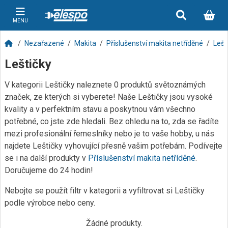
MENU
Nezařazené
Makita
Příslušenství makita netříděné
Lešt
Leštičky
V kategorii Leštičky naleznete 0 produktů světoznámých
značek, ze kterých si vyberete! Naše Leštičky jsou vysoké
kvality a v perfektním stavu a poskytnou vám všechno
potřebné, co jste zde hledali. Bez ohledu na to, zda se řadíte
mezi profesionální řemeslníky nebo je to vaše hobby, u nás
najdete Leštičky vyhovující přesně vašim potřebám. Podívejte
se i na další produkty v
Příslušenství makita netříděné
.
Doručujeme do 24 hodin!
Nebojte se použít filtr v kategorii a vyfiltrovat si Leštičky
podle výrobce nebo ceny.
Žádné produkty.