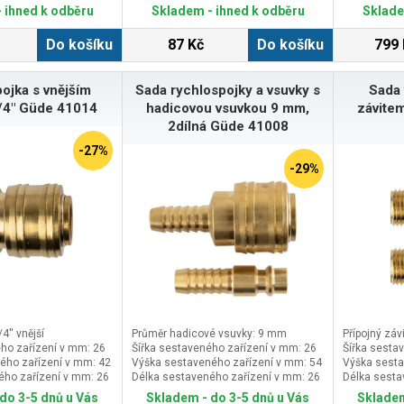
Typ koncovky
 ihned k odběru
Skladem - ihned k odběru
Sklade
Do košíku
87 Kč
Do košíku
799 
ojka s vnějším
Sada rychlospojky a vsuvky s
Sada 
/4" Güde 41014
hadicovou vsuvkou 9 mm,
závitem
2dílná Güde 41008
-27%
-29%
/4'' vnější
Průměr hadicové vsuvky: 9 mm
Přípojný závi
ho zařízení v mm: 26
Šířka sestaveného zařízení v mm: 26
Šířka sesta
ého zařízení v mm: 42
Výška sestaveného zařízení v mm: 54
Výška sesta
ého zařízení v mm: 26
Délka sestaveného zařízení v mm: 26
Délka sesta
do 3-5 dnů u Vás
Skladem - do 3-5 dnů u Vás
Skladem