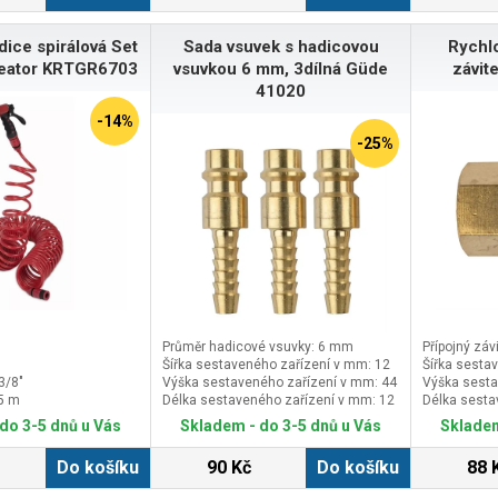
dice spirálová Set
Sada vsuvek s hadicovou
Rychlo
reator KRTGR6703
vsuvkou 6 mm, 3dílná Güde
závit
41020
-14%
-25%
Průměr hadicové vsuvky: 6 mm
Přípojný závit
Šířka sestaveného zařízení v mm: 12
Šířka sesta
3/8"
Výška sestaveného zařízení v mm: 44
Výška sesta
15 m
Délka sestaveného zařízení v mm: 12
Délka sesta
do 3-5 dnů u Vás
Skladem - do 3-5 dnů u Vás
Skladem
Do košíku
90 Kč
Do košíku
88 