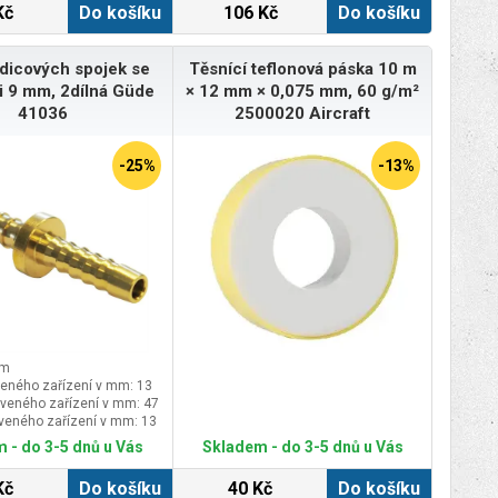
Kč
Do košíku
106 Kč
Do košíku
dicových spojek se
Těsnící teflonová páska 10 m
i 9 mm, 2dílná Güde
× 12 mm × 0,075 mm, 60 g/m²
41036
2500020 Aircraft
-25%
-13%
mm
veného zařízení v mm: 13
veného zařízení v mm: 47
veného zařízení v mm: 13
 - do 3-5 dnů u Vás
Skladem - do 3-5 dnů u Vás
Kč
Do košíku
40 Kč
Do košíku