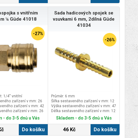
spojka s vnitřním
Sada hadicových spojek se
em ¼ Güde 41018
vsuvkami 6 mm, 2dílná Güde
41034
-27%
-26%
: 1/4'' vnitřní
Průměr: 6 mm
veného zařízení v mm: 26
Šířka sestaveného zařízení v mm: 12
veného zařízení v mm: 42
Výška sestaveného zařízení v mm: 47
veného zařízení v mm: 26
Délka sestaveného zařízení v mm: 12
 - do 3-5 dnů u Vás
Skladem - do 3-5 dnů u Vás
Kč
Do košíku
46 Kč
Do košíku