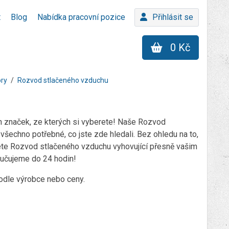
t
Blog
Nabídka pracovní pozice
Přihlásit se
0 Kč
ory
Rozvod stlačeného vzduchu
 značek, ze kterých si vyberete! Naše Rozvod
šechno potřebné, co jste zde hledali. Bez ohledu na to,
dete Rozvod stlačeného vzduchu vyhovující přesně vašim
ručujeme do 24 hodin!
podle výrobce nebo ceny.