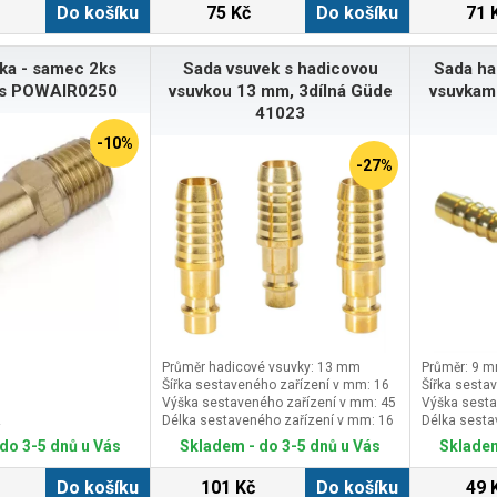
Do košíku
75 Kč
Do košíku
71 
ka - samec 2ks
Sada vsuvek s hadicovou
Sada ha
us POWAIR0250
vsuvkou 13 mm, 3dílná Güde
vsuvkam
41023
-10%
-27%
Průměr hadicové vsuvky: 13 mm
Průměr: 9 
Šířka sestaveného zařízení v mm: 16
Šířka sesta
Výška sestaveného zařízení v mm: 45
Výška sesta
z
Délka sestaveného zařízení v mm: 16
Délka sesta
do 3-5 dnů u Vás
Skladem - do 3-5 dnů u Vás
Skladem
Do košíku
101 Kč
Do košíku
49 