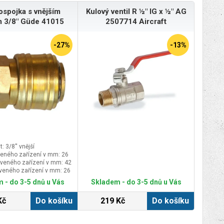
ospojka s vnějším
Kulový ventil R ½" IG x ½" AG
m 3/8" Güde 41015
2507714 Aircraft
-27%
-13%
t: 3/8'' vnější
veného zařízení v mm: 26
veného zařízení v mm: 42
veného zařízení v mm: 26
 - do 3-5 dnů u Vás
Skladem - do 3-5 dnů u Vás
Kč
Do košíku
219 Kč
Do košíku