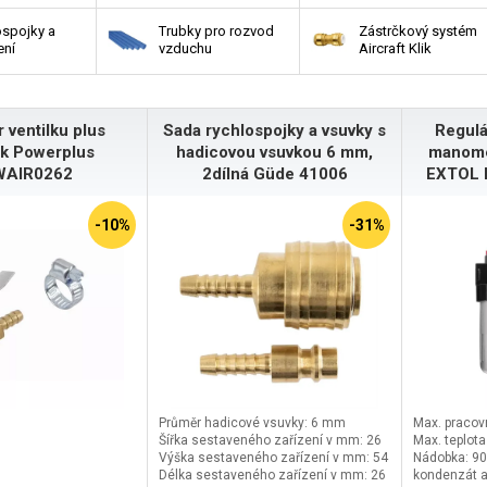
ospojky a
Trubky pro rozvod
Zástrčkový systém
ení
vzduchu
Aircraft Klik
 ventilku plus
Sada rychlospojky a vsuvky s
Regulát
k Powerplus
hadicovou vsuvkou 6 mm,
manomet
AIR0262
2dílná Güde 41006
EXTOL 
-10%
-31%
Průměr hadicové vsuvky: 6 mm
Max. pracovn
Šířka sestaveného zařízení v mm: 26
Max. teplot
Výška sestaveného zařízení v mm: 54
Nádobka: 90m
Délka sestaveného zařízení v mm: 26
kondenzát a 