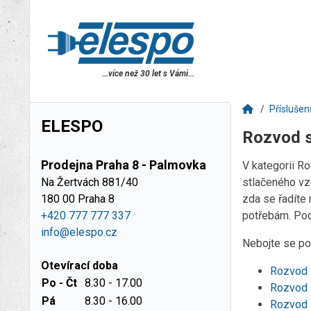
...více než 30 let s Vámi...
Příslušen
ELESPO
Rozvod s
Prodejna Praha 8 - Palmovka
V kategorii R
Na Žertvách 881/40
stlačeného vz
180 00 Praha 8
zda se řadíte
+420 777 777 337
potřebám. Podí
info@elespo.cz
Nebojte se pou
Otevírací doba
Rozvod 
Po - Čt
8.30 - 17.00
Rozvod 
Pá
8.30 - 16.00
Rozvod 