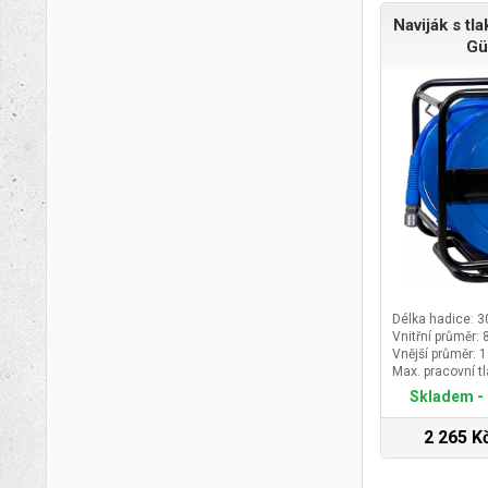
Naviják s tl
Gü
Délka hadice: 
Vnitřní průměr:
Vnější průměr:
Max. pracovní tl
Skladem - 
2 265 K