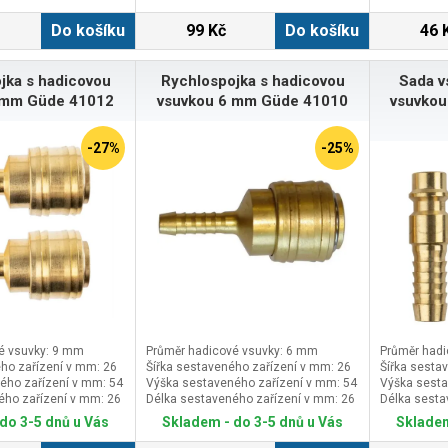
Do košíku
99 Kč
Do košíku
46 
jka s hadicovou
Rychlospojka s hadicovou
Sada v
 mm Güde 41012
vsuvkou 6 mm Güde 41010
vsuvkou
-27%
-25%
é vsuvky: 9 mm
Průměr hadicové vsuvky: 6 mm
Průměr hadi
ho zařízení v mm: 26
Šířka sestaveného zařízení v mm: 26
Šířka sesta
ého zařízení v mm: 54
Výška sestaveného zařízení v mm: 54
Výška sesta
ého zařízení v mm: 26
Délka sestaveného zařízení v mm: 26
Délka sesta
do 3-5 dnů u Vás
Skladem - do 3-5 dnů u Vás
Skladem