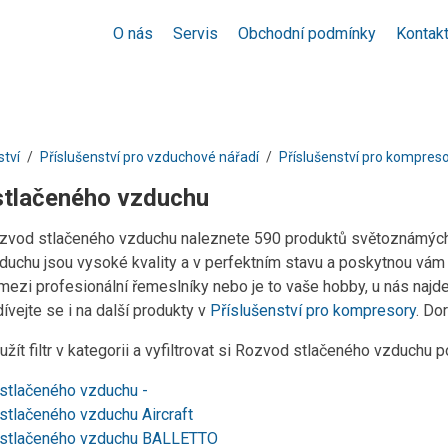
O nás
Servis
Obchodní podmínky
Kontak
ství
Příslušenství pro vzduchové nářadí
Příslušenství pro kompres
tlačeného vzduchu
ozvod stlačeného vzduchu naleznete 590 produktů světoznámých
duchu jsou vysoké kvality a v perfektním stavu a poskytnou vám v
 mezi profesionální řemeslníky nebo je to vaše hobby, u nás naj
vejte se i na další produkty v
Příslušenství pro kompresory
. Do
žít filtr v kategorii a vyfiltrovat si Rozvod stlačeného vzduchu 
stlačeného vzduchu -
stlačeného vzduchu Aircraft
stlačeného vzduchu BALLETTO