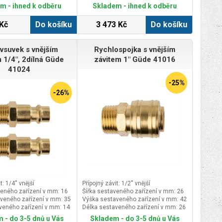
: závit G 1/4"
m - ihned k odběru
Skladem - ihned k odběru
Kč
Do košíku
3 473 Kč
Do košíku
vsuvek s vnějším
Rychlospojka s vnějším
 1/4", 2dílná Güde
závitem 1" Güde 41016
41024
-25%
-26%
t: 1/4'' vnější
Přípojný závit: 1/2'' vnější
veného zařízení v mm: 16
Šířka sestaveného zařízení v mm: 26
veného zařízení v mm: 35
Výška sestaveného zařízení v mm: 42
veného zařízení v mm: 14
Délka sestaveného zařízení v mm: 26
 - do 3-5 dnů u Vás
Skladem - do 3-5 dnů u Vás