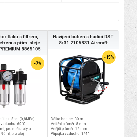
or tlaku s filtrem,
Navíjecí buben s hadicí DST
rem a přim. oleje
8/31 2105831 Aircraft
PREMIUM 8865105
-15%
-7%
í tlak: 8bar (0,8MPa)
Délka hadice: 30 m
a vzduchu: 60°C
Vnitřní průměr: 8 mm
l, pro nečistoty a
Vnější průměr: 12 mm
90ml, pro olej
Přípojka vzduchu: 1/4 "