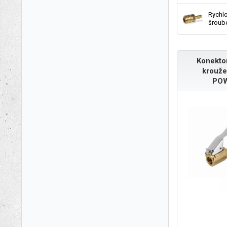
Rychl
šroub
Konektor
krouže
POW