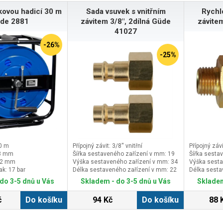
akovou hadicí 30 m
Sada vsuvek s vnitřním
Rychl
de 2881
závitem 3/8", 2dílná Güde
závite
41027
-26%
-25%
30 m
Přípojný závit: 3/8'' vnitřní
Přípojný závi
 8 mm
Šířka sestaveného zařízení v mm: 19
Šířka sesta
 12 mm
Výška sestaveného zařízení v mm: 34
Výška sesta
ak: 17 bar
Délka sestaveného zařízení v mm: 22
Délka sesta
do 3-5 dnů u Vás
Skladem - do 3-5 dnů u Vás
Skladem
č
Do košíku
94 Kč
Do košíku
88 