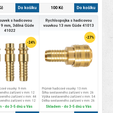
Kč
Do košíku
100 Kč
Do košíku
suvek s hadicovou
Rychlospojka s hadicovou
 9 mm, 3dílná Güde
vsuvkou 13 mm Güde 41013
41022
-27%
-24%
cové vsuvky: 9 mm
Průměr hadicové vsuvky: 13 mm
veného zařízení v mm: 12
Šířka sestaveného zařízení v mm: 26
veného zařízení v mm: 44
Výška sestaveného zařízení v mm: 54
veného zařízení v mm: 12
Délka sestaveného zařízení v mm: 26
 - do 3-5 dnů u Vás
Skladem - do 3-5 dnů u Vás