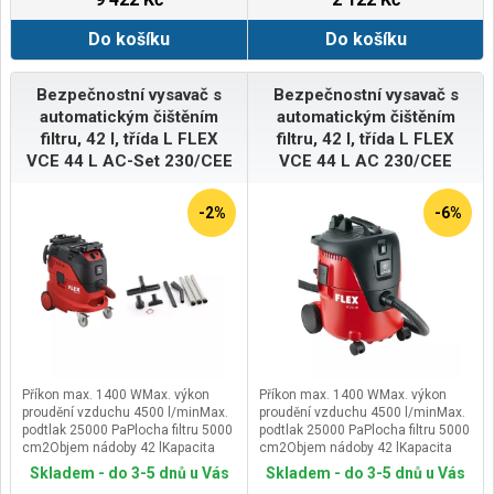
kabelu 7,5 mHmotnost 8,4 kg
Do košíku
Do košíku
Bezpečnostní vysavač s
Bezpečnostní vysavač s
automatickým čištěním
automatickým čištěním
filtru, 42 l, třída L FLEX
filtru, 42 l, třída L FLEX
VCE 44 L AC-Set 230/CEE
VCE 44 L AC 230/CEE
-2%
-6%
Příkon max. 1400 WMax. výkon
Příkon max. 1400 WMax. výkon
proudění vzduchu 4500 l/minMax.
proudění vzduchu 4500 l/minMax.
podtlak 25000 PaPlocha filtru 5000
podtlak 25000 PaPlocha filtru 5000
cm2Objem nádoby 42 lKapacita
cm2Objem nádoby 42 lKapacita
nádoby - kapalina 26 lZásuvka na
nádoby - kapalina 26 lZásuvka na
Skladem - do 3-5 dnů u Vás
Skladem - do 3-5 dnů u Vás
nářadí 100-2400 WRozměry (d x š x
nářadí 100-2400 WRozměry (d x š