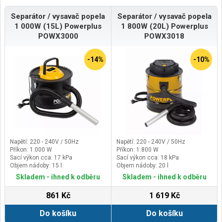
Separátor / vysavač popela
Separátor / vysavač popela
1 000W (15L) Powerplus
1 800W (20L) Powerplus
POWX3000
POWX3018
-14%
-10%
Napětí: 220 - 240V / 50Hz
Napětí: 220 - 240V / 50Hz
Příkon: 1.000 W
Příkon: 1.800 W
Sací výkon cca: 17 kPa
Sací výkon cca: 18 kPa
Objem nádoby: 15 l
Objem nádoby: 20 l
Skladem - ihned k odběru
Skladem - ihned k odběru
861 Kč
1 619 Kč
Do košíku
Do košíku