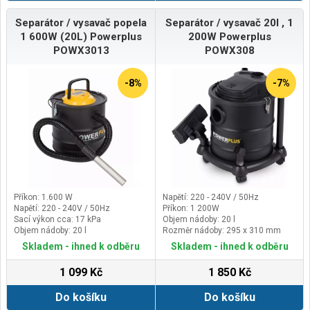
Separátor / vysavač popela
Separátor / vysavač 20l , 1
1 600W (20L) Powerplus
200W Powerplus
POWX3013
POWX308
-8%
-7%
Příkon: 1.600 W
Napětí: 220 - 240V / 50Hz
Napětí: 220 - 240V / 50Hz
Příkon: 1 200W
Sací výkon cca: 17 kPa
Objem nádoby: 20 l
Objem nádoby: 20 l
Rozměr nádoby: 295 x 310 mm
Skladem - ihned k odběru
Skladem - ihned k odběru
1 099 Kč
1 850 Kč
Do košíku
Do košíku