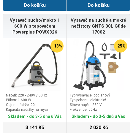
podlahová, štěrbinová, kartáčová a
Do košíku
Do košíku
univerzální adaptér, filtrační sáčky,
vodní filtrSání za mokra: anoVnitřní
průměr hadice: 32mmVodou
omyvatelný filtr: anoZnačka:
Vysavač sucho/mokro 1
Vysavač na suché a mokré
EXTOL PREMIUM
600 W s tepovačem
nečistoty GNTS 30L Güde
Powerplus POWX326
17002
-13%
-25%
Napětí: 220 - 240V / 50Hz
Typ vysavače: podlahový
Příkon: 1 600 W
Typ pohonu: elektrický
Objem nádrže: 20 l
Síťové napětí: 230 V
Kapacita nádržky na mycí
Frekvence: 50Hz
prostředek: 3 l
Skladem - do 3-5 dnů u Vás
Skladem - do 3-5 dnů u Vás
3 141 Kč
2 030 Kč