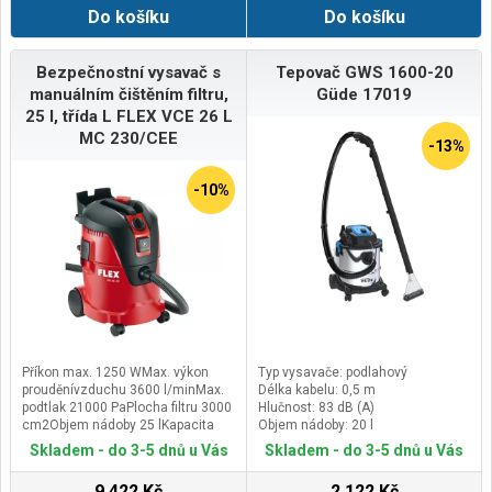
Do košíku
Do košíku
Bezpečnostní vysavač s
Tepovač GWS 1600-20
manuálním čištěním filtru,
Güde 17019
25 l, třída L FLEX VCE 26 L
MC 230/CEE
-13%
-10%
Příkon max. 1250 WMax. výkon
Typ vysavače: podlahový
prouděnívzduchu 3600 l/minMax.
Délka kabelu: 0,5 m
podtlak 21000 PaPlocha filtru 3000
Hlučnost: 83 dB (A)
cm2Objem nádoby 25 lKapacita
Objem nádoby: 20 l
nádoby - kapalina 16 lZásuvka na
Skladem - do 3-5 dnů u Vás
Skladem - do 3-5 dnů u Vás
nářadí 100-2600 WRozměry (d x š x
v) 475 x 377 x 526 mmDélka
9 422 Kč
2 122 Kč