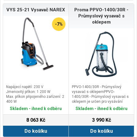
VYS 25-21 Vysavač NAREX
Proma PPVO-1400/30R -
Průmyslový vysavač s
oklepem
-7%
Napájecí napětí: 230 V
PPVO-1400/30R - Průmyslový
Jmenovitý příkon: 1 200 W
vysavač s oklepemPPVO-
Max. příkon připojeného zařízení: 2
1400/30R - Průmyslový vysavač s
400 W
oklepem je určen pro vysávání
Celkový příkon max.: 3 600 W
běžných nečistot jako např. prachu,
Skladem - ihned k odběru
Skladem - ihned k odběru
štěrku, pilin, hoblin, a dalšího
domácího nebo průmyslového
8 063 Kč
3 990 Kč
odpadu, včetně rozlitých tekutin v
dílně, garáži i domácnosti.
Do košíku
Do košíku
Vysavač o výkonu 1400W,
vybavený zásuvkou pro připojení