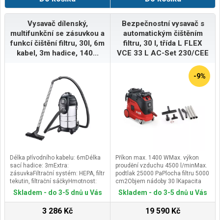
Vysavač dílenský,
Bezpečnostní vysavač s
multifunkční se zásuvkou a
automatickým čištěním
funkcí čištění filtru, 30l, 6m
filtru, 30 l, třída L FLEX
kabel, 3m hadice, 140...
VCE 33 L AC-Set 230/CEE
-9%
Délka přívodního kabelu: 6mDélka
Příkon max. 1400 WMax. výkon
sací hadice: 3mExtra:
proudění vzduchu 4500 l/minMax.
zásuvkaFiltrační systém: HEPA, filtr
podtlak 25000 PaPlocha filtru 5000
tekutin, filtrační sáčkyHmotnost:
cm2Objem nádoby 30 lKapacita
6,8kgNapětí/frekvence:
nádoby - kapalina 17 lZásuvka na
Skladem - do 3-5 dnů u Vás
Skladem - do 3-5 dnů u Vás
230V/50HzObjem nádoby:
nářadí 100-2400 WRozměry (d x š
30lPrůtok vzduchu: 45l/sPříkon:
x v) 565 x 385 x 565 mmDélka
3 286 Kč
19 590 Kč
1400WPříslušenství: hubice -
kabelu. 7,5 mHmotnost 15,2 kg