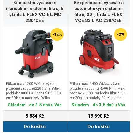
Kompaktní vysavač s
Bezpečnostní vysavač s
manuálním čištěním filtru, 6
automatickým čištěním
l, třída L FLEX VC 6 L MC
filtru, 30 l, třída L FLEX
230/CEE
VCE 33 L AC 230/CEE
-12%
-2%
Příkon max.1200 WMax. výkon
Příkon max. 1400 WMax. výkon
proudění vzduchu2280 l/minMax.
proudění vzduchu 4500 l/minMax.
podtlak23000 PaPlocha filtrů3000
podtlak 25000 PaPlocha filtru 5000
cm2Objem nádoby6 lDélka
cm2Objem nádoby 30 lKapacita
kabelu5,0 mRozměry (d x š x v)300
nádoby - kapalina 17 lZásuvka na
Skladem - do 3-5 dnů u Vás
Skladem - do 3-5 dnů u Vás
x 230 x 440 mmHmotnost včetně
nářadí 100-2400 WRozměry (d x š
příslušenství4,7 kg
x v) 565 x 385 x 565 mmDélka
3 884 Kč
19 590 Kč
kabelu 7,5 mHmotnost 15,2 kg
Do košíku
Do košíku