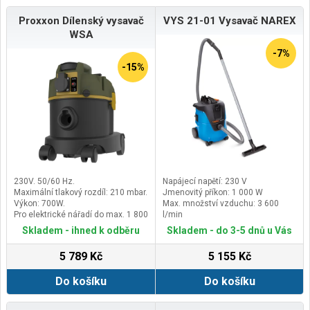
800 WSystém automatického
Proxxon Dílenský vysavač
VYS 21-01 Vysavač NAREX
zapínání a vypínání
s prodlevou v případě, že je
WSA
připojeno
-7%
-15%
230V. 50/60 Hz.
Napájecí napětí: 230 V
Maximální tlakový rozdíl: 210 mbar.
Jmenovitý příkon: 1 000 W
Výkon: 700W.
Max. množství vzduchu: 3 600
Pro elektrické nářadí do max. 1 800
l/min
W.
Sací výkon: 21 000 Pa
Skladem - ihned k odběru
Skladem - do 3-5 dnů u Vás
5 789 Kč
5 155 Kč
Do košíku
Do košíku