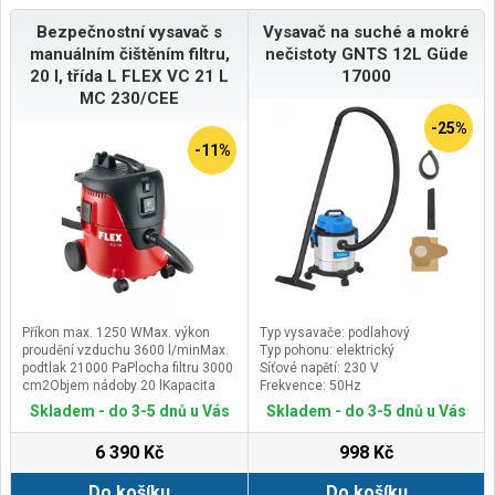
Bezpečnostní vysavač s
Vysavač na suché a mokré
manuálním čištěním filtru,
nečistoty GNTS 12L Güde
20 l, třída L FLEX VC 21 L
17000
MC 230/CEE
-25%
-11%
Příkon max. 1250 WMax. výkon
Typ vysavače: podlahový
proudění vzduchu 3600 l/minMax.
Typ pohonu: elektrický
podtlak 21000 PaPlocha filtru 3000
Síťové napětí: 230 V
cm2Objem nádoby 20 lKapacita
Frekvence: 50Hz
nádoby - kapalina 11 lZásuvka na
Skladem - do 3-5 dnů u Vás
Skladem - do 3-5 dnů u Vás
nářadí 100-2000 WRozměry (d x š x
v) 430 x 380 x 506 mmDélka
6 390 Kč
998 Kč
kabelu 5,0 mHmotnost 7,4 kg
Do košíku
Do košíku