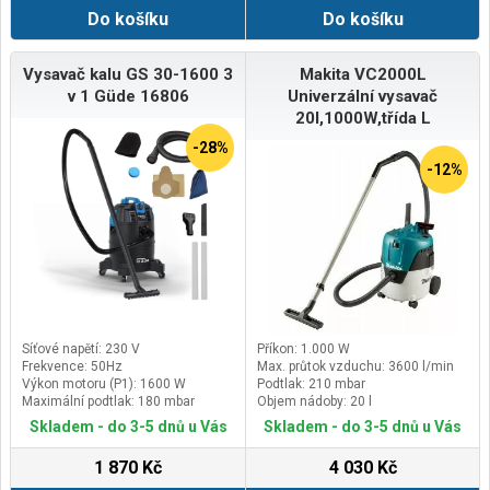
Do košíku
Do košíku
Vysavač kalu GS 30-1600 3
Makita VC2000L
v 1 Güde 16806
Univerzální vysavač
20l,1000W,třída L
-28%
-12%
Síťové napětí: 230 V
Příkon: 1.000 W
Frekvence: 50Hz
Max. průtok vzduchu: 3600 l/min
Výkon motoru (P1): 1600 W
Podtlak: 210 mbar
Maximální podtlak: 180 mbar
Objem nádoby: 20 l
Skladem - do 3-5 dnů u Vás
Skladem - do 3-5 dnů u Vás
1 870 Kč
4 030 Kč