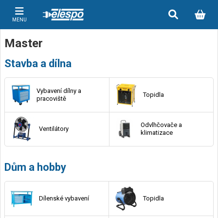
MENU
Master
Stavba a dílna
Vybavení dílny a
Topidla
pracoviště
Odvlhčovače a
Ventilátory
klimatizace
Dům a hobby
Dílenské vybavení
Topidla