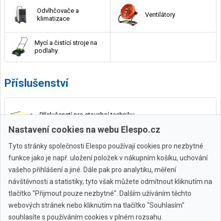
Odvlhčovače a
Ventilátory
klimatizace
Mycí a čistící stroje na
podlahy
Příslušenství
Příslušenstí pro stavební techniku
Nastavení cookies na webu Elespo.cz
Tyto stránky společnosti Elespo používají cookies pro nezbytné
funkce jako je např. uložení položek v nákupním košíku, uchování
vašeho přihlášení a jiné. Dále pak pro analytiku, měření
návštěvnosti a statistiky, tyto však můžete odmítnout kliknutím na
tlačítko "Přijmout pouze nezbytné". Dalším užíváním těchto
webových stránek nebo kliknutím na tlačítko "Souhlasím"
Všechny značky
souhlasíte s používáním cookies v plném rozsahu.