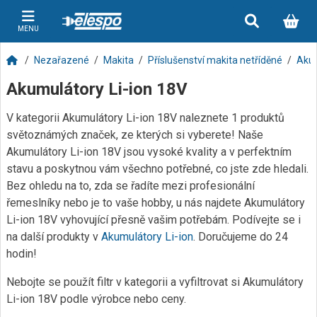
MENU
Nezařazené
Makita
Příslušenství makita netříděné
Aku 
Akumulátory Li-ion 18V
V kategorii Akumulátory Li-ion 18V naleznete 1 produktů
světoznámých značek, ze kterých si vyberete! Naše
Akumulátory Li-ion 18V jsou vysoké kvality a v perfektním
stavu a poskytnou vám všechno potřebné, co jste zde hledali.
Bez ohledu na to, zda se řadíte mezi profesionální
řemeslníky nebo je to vaše hobby, u nás najdete Akumulátory
Li-ion 18V vyhovující přesně vašim potřebám. Podívejte se i
na další produkty v
Akumulátory Li-ion
. Doručujeme do 24
hodin!
Nebojte se použít filtr v kategorii a vyfiltrovat si Akumulátory
Li-ion 18V podle výrobce nebo ceny.