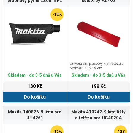
prachový pytlík LS0815FL
solo® by AL-KO
-12%
Univerzální plastový kryt řetězu v
rozměru 45 x 19 cm
Skladem - do 3-5 dnů u Vás
Skladem - do 3-5 dnů u Vás
130 Kč
199 Kč
Do košíku
Do košíku
Makita 140826-9 lišta pro
Makita 419242-9 kryt lišty
UH4261
a řetězu pro UC4020A
-12%
-13%