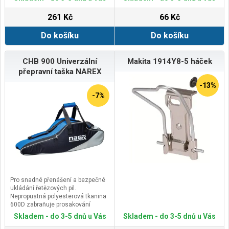
261 Kč
66 Kč
Do košíku
Do košíku
CHB 900 Univerzální
Makita 1914Y8-5 háček
přepravní taška NAREX
-13%
-7%
Pro snadné přenášení a bezpečné
ukládání řetězových pil.
Nepropustná polyesterová tkanina
600D zabraňuje prosakování
zbytků mazacího oleje a zároveň
Skladem - do 3-5 dnů u Vás
Skladem - do 3-5 dnů u Vás
je velmi pevná a odolná proti