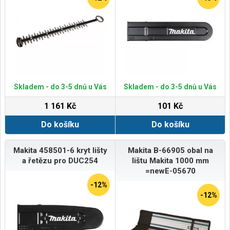
Skladem - do 3-5 dnů u Vás
Skladem - do 3-5 dnů u Vás
1 161 Kč
101 Kč
Do košíku
Do košíku
Makita 458501-6 kryt lišty
Makita B-66905 obal na
a řetězu pro DUC254
lištu Makita 1000 mm
=newE-05670
-12%
-12%