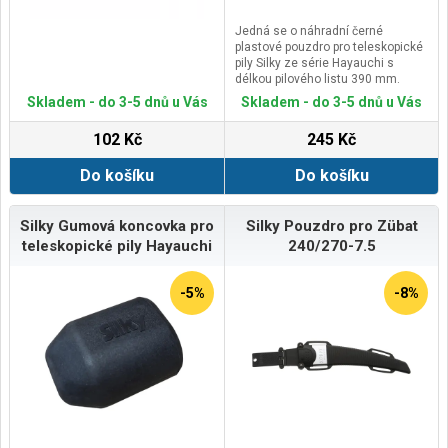
Jedná se o náhradní černé
plastové pouzdro pro teleskopické
pily Silky ze série Hayauchi s
délkou pilového listu 390 mm.
Případné bezpečnostní pokyny,
Skladem - do 3-5 dnů u Vás
Skladem - do 3-5 dnů u Vás
výstrahy a upozornění jsou
součástí návodu k obsluze
102 Kč
245 Kč
příslušného kompatibilního
zboží.Kontaktní údaje výrobce /
Do košíku
Do košíku
dovozce / zplnomocněného
zástupce výrobce v EU:De Wild
B.V.Spectrum 38, 4706 NM
Roosendaal, Netherlandsemail:
Silky Gumová koncovka pro
Silky Pouzdro pro Zübat
support@silky-europe.com
teleskopické pily Hayauchi
240/270-7.5
-5%
-8%