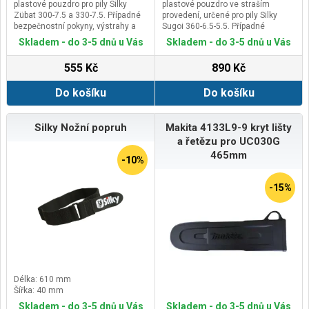
plastové pouzdro pro pily Silky
plastové pouzdro ve straším
Zübat 300-7.5 a 330-7.5. Případné
provedení, určené pro pily Silky
bezpečnostní pokyny, výstrahy a
Sugoi 360-6.5-5.5. Případné
upozornění jsou součástí návodu k
bezpečnostní pokyny, výstrahy a
Skladem - do 3-5 dnů u Vás
Skladem - do 3-5 dnů u Vás
obsluze příslušného kompatibilního
upozornění jsou součástí návodu k
zboží.Kontaktní údaje výrobce /
obsluze příslušného
555 Kč
890 Kč
dovozce / zplnomocněného
kompatibilního zboží.Kontaktní
zástupce výrobce v EU:De Wild
údaje výrobce / dovozce /
Do košíku
Do košíku
B.V.Spectrum 38, 4706 NM
zplnomocněného zástupce
Roosendaal, Netherlandsemail:
výrobce v EU:De Wild B.V.Spectrum
support@silky-europe.com
38, 4706 NM Roosendaal,
Netherlandsemail: support@silky-
Silky Nožní popruh
Makita 4133L9-9 kryt lišty
europe.com
a řetězu pro UC030G
465mm
-10%
-15%
Délka: 610 mm
Šířka: 40 mm
Skladem - do 3-5 dnů u Vás
Skladem - do 3-5 dnů u Vás