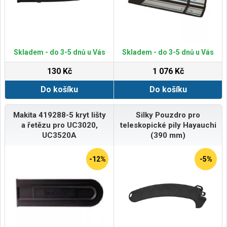
Skladem - do 3-5 dnů u Vás
Skladem - do 3-5 dnů u Vás
130 Kč
1 076 Kč
Do košíku
Do košíku
Makita 419288-5 kryt lišty
Silky Pouzdro pro
a řetězu pro UC3020,
teleskopické pily Hayauchi
UC3520A
(390 mm)
-12%
-5%