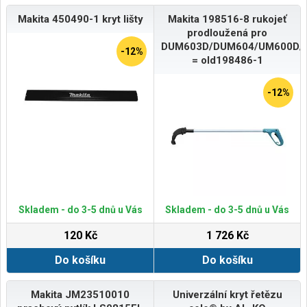
Makita 450490-1 kryt lišty
Makita 198516-8 rukojeť
prodloužená pro
DUM603D/DUM604/UM600D/
-12%
= old198486-1
-12%
Skladem - do 3-5 dnů u Vás
Skladem - do 3-5 dnů u Vás
120 Kč
1 726 Kč
Do košíku
Do košíku
Makita JM23510010
Univerzální kryt řetězu