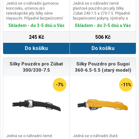
Jedná se o náhradní gumovou
Jedná se o náhradní černé
koncovku, určenou pro
plastové pouzdro pro pily Silky
teleskopické pily Silky série
Zübat 240-7.5 a 270-7.5. Případné
Hayauchi. Případné bezpečnostní
bezpečnostní pokyny, výstrahy a
pokyny, výstrahy a upozornění jsou
upozornění jsou součástí návodu k
Skladem - do 3-5 dnů u Vás
Skladem - do 3-5 dnů u Vás
součástí návodu k obsluze
obsluze příslušného
příslušného kompatibilního
kompatibilního zboží.Kontaktní
245 Kč
506 Kč
zboží.Kontaktní údaje výrobce /
údaje výrobce / dovozce /
dovozce / zplnomocněného
zplnomocněného zástupce
Do košíku
Do košíku
zástupce výrobce v EU:De Wild
výrobce v EU:De Wild B.V.Spectrum
B.V.Spectrum 38, 4706 NM
38, 4706 NM Roosendaal,
Roosendaal, Netherlandsemail:
Netherlandsemail: support@silky-
support@silky-europe.com
europe.com
Silky Pouzdro pro Zübat
Silky Pouzdro pro Sugoi
300/330-7.5
360-6.5-5.5 (starý model)
-7%
-11%
Jedná se o náhradní černé
Jedná se o náhradní žluté