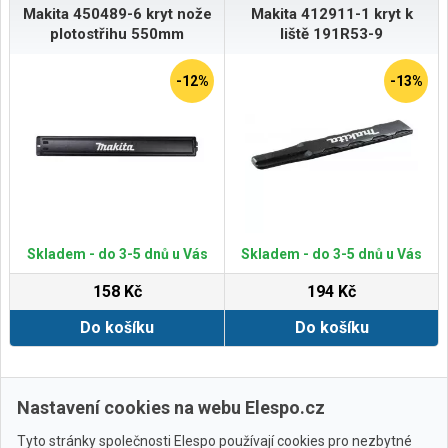
Makita 450489-6 kryt nože
Makita 412911-1 kryt k
plotostřihu 550mm
liště 191R53-9
-12%
-13%
Skladem - do 3-5 dnů u Vás
Skladem - do 3-5 dnů u Vás
158 Kč
194 Kč
Do košíku
Do košíku
Další ›
Poslední »
Nastavení cookies na webu Elespo.cz
Tyto stránky společnosti Elespo používají cookies pro nezbytné