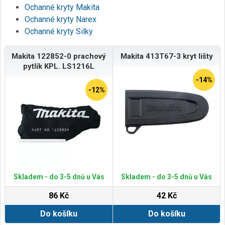
Ochanné kryty Makita
Ochanné kryty Narex
Ochanné kryty Silky
Makita 122852-0 prachový
Makita 413T67-3 kryt lišty
pytlík KPL. LS1216L
-14%
-12%
Skladem - do 3-5 dnů u Vás
Skladem - do 3-5 dnů u Vás
86 Kč
42 Kč
Do košíku
Do košíku