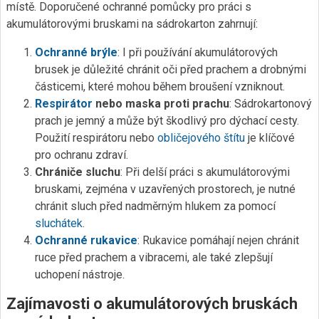
místě. Doporučené ochranné pomůcky pro práci s
akumulátorovými bruskami na sádrokarton zahrnují:
Ochranné brýle
: I při používání akumulátorových
brusek je důležité chránit oči před prachem a drobnými
částicemi, které mohou během broušení vzniknout.
Respirátor
nebo maska proti prachu
: Sádrokartonový
prach je jemný a může být škodlivý pro dýchací cesty.
Použití respirátoru nebo
obličejového štítu
je klíčové
pro ochranu zdraví.
Chrániče sluchu
: Při delší práci s akumulátorovými
bruskami, zejména v uzavřených prostorech, je nutné
chránit sluch před nadměrným hlukem za pomocí
sluchátek
.
Ochranné rukavice
: Rukavice pomáhají nejen chránit
ruce před prachem a vibracemi, ale také zlepšují
uchopení nástroje.
Zajímavosti o akumulátorových bruskách