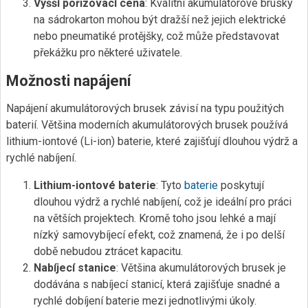
Vyšší pořizovací cena
: Kvalitní akumulátorové brusky
na sádrokarton mohou být dražší než jejich elektrické
nebo pneumatiké protějšky, což může představovat
překážku pro některé uživatele.
Možnosti napájení
Napájení akumulátorových brusek závisí na typu použitých
baterií. Většina moderních akumulátorových brusek používá
lithium-iontové (Li-ion) baterie, které zajišťují dlouhou výdrž a
rychlé nabíjení.
Lithium-iontové baterie
: Tyto
baterie
poskytují
dlouhou výdrž a rychlé nabíjení, což je ideální pro práci
na větších projektech. Kromě toho jsou lehké a mají
nízký samovybíjecí efekt, což znamená, že i po delší
době nebudou ztrácet kapacitu.
Nabíjecí stanice
: Většina akumulátorových brusek je
dodávána s nabíjecí stanicí, která zajišťuje snadné a
rychlé dobíjení baterie mezi jednotlivými úkoly.