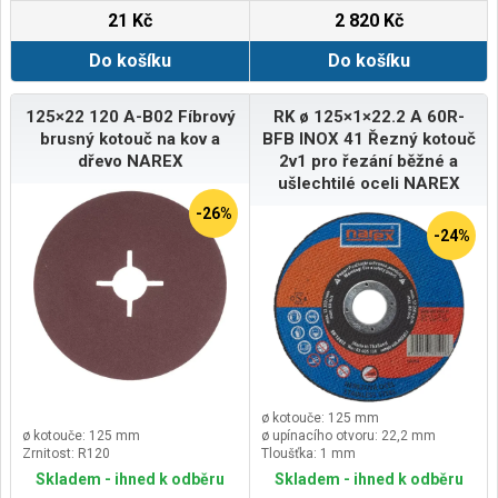
21 Kč
2 820 Kč
Do košíku
Do košíku
125×22 120 A-B02 Fíbrový
RK ø 125×1×22.2 A 60R-
brusný kotouč na kov a
BFB INOX 41 Řezný kotouč
dřevo NAREX
2v1 pro řezání běžné a
ušlechtilé oceli NAREX
-26%
-24%
ø kotouče: 125 mm
ø kotouče: 125 mm
ø upínacího otvoru: 22,2 mm
Zrnitost: R120
Tloušťka: 1 mm
Skladem - ihned k odběru
Skladem - ihned k odběru