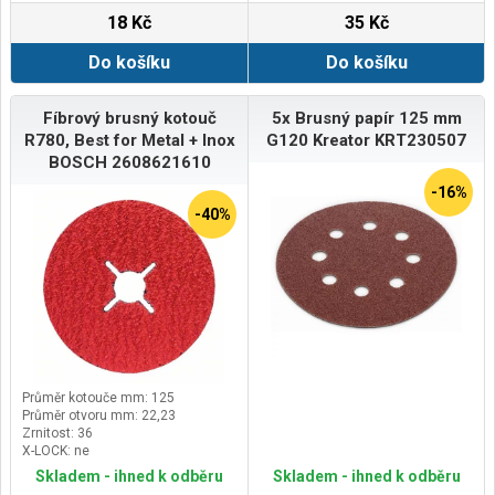
18 Kč
35 Kč
Do košíku
Do košíku
Fíbrový brusný kotouč
5x Brusný papír 125 mm
R780, Best for Metal + Inox
G120 Kreator KRT230507
BOSCH 2608621610
-16%
-40%
Průměr kotouče mm: 125
Průměr otvoru mm: 22,23
Zrnitost: 36
X-LOCK: ne
Skladem - ihned k odběru
Skladem - ihned k odběru