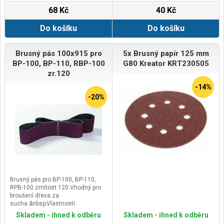
děr&nbsp;podklad -
68 Kč
40 Kč
plátno&nbsp;posyp – korund
(polootevřená
Do košíku
Do košíku
struktura)&nbsp;pojivo – syntetická
pryskyřice
Brusný pás 100x915 pro
5x Brusný papír 125 mm
BP-100, BP-110, RBP-100
G80 Kreator KRT230505
zr.120
-14%
-20%
Brusný pás pro BP-100, BP-110,
RPB-100 zrnitost 120.Vhodný pro
broušení dřeva za
sucha.&nbsp;Vlastnosti
vhodný na broušení v pásových
Skladem - ihned k odběru
Skladem - ihned k odběru
bruskách&nbsp;provedení bez