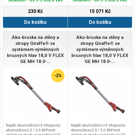
230 Kč
15 071 Kč
Do košíku
Do košíku
Aku-bruska na stěny a
Aku-bruska na stěny a
stropy Giraffe® se
stropy Giraffe® se
systémem výměnných
systémem výměnných
brusných hlav 18,0 V FLEX
brusných hlav 18,0 V FLEX
GE MH 18.0-...
GE MH 18.0-...
-2%
Napětí akumulátoru18 VKapacita
Napětí akumulátoru18 VKapacita
akumulátoru2,5 / 5,0 AhPočet
akumulátoru2,5 / 5,0 AhPočet