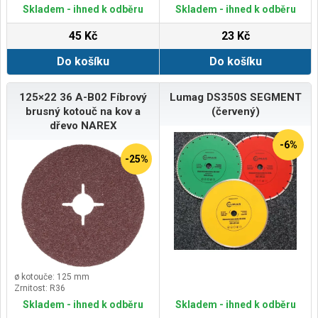
Skladem - ihned k odběru
Skladem - ihned k odběru
45 Kč
23 Kč
Do košíku
Do košíku
125×22 36 A-B02 Fíbrový
Lumag DS350S SEGMENT
brusný kotouč na kov a
(červený)
dřevo NAREX
-6%
-25%
ø kotouče: 125 mm
Zrnitost: R36
Skladem - ihned k odběru
Skladem - ihned k odběru