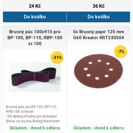
24 Kč
36 Kč
Do košíku
Do košíku
Brusný pás 100x915 pro
5x Brusný papír 125 mm
BP-100, BP-110, RBP-100
G60 Kreator KRT230504
zr.100
-7%
-31%
Brusný pás pro BP-100, BP-110,
RPB-100 zrnitost
100.&nbsp;Vhodný pro broušení
dřeva za sucha.&nbsp;Vlastnosti
vhodný na broušení v pásových
Skladem - ihned k odběru
Skladem - ihned k odběru
bruskách&nbsp;provedení bez