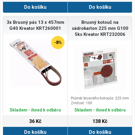
Do košíku
Do košíku
3x Brusný pás 13 x 457mm
Brusný kotouč na
G40 Kreator KRT260001
sádrokarton 225 mm G100
5ks Kreator KRT232006
-8%
Průměr brusného kotouče: 225 mm
Zrnitost: 100
Skladem - ihned k odběru
Skladem - ihned k odběru
36 Kč
138 Kč
Do košíku
Do košíku