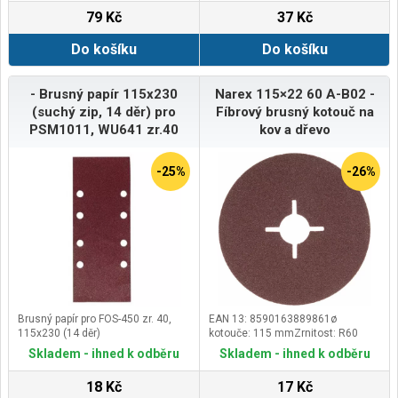
děr&nbsp;podklad - plátnoposyp –
79 Kč
37 Kč
korund (polootevřená
struktura)pojivo – syntetická
Do košíku
Do košíku
pryskyřice
- Brusný papír 115x230
Narex 115×22 60 A-B02 -
(suchý zip, 14 děr) pro
Fíbrový brusný kotouč na
PSM1011, WU641 zr.40
kov a dřevo
-25%
-26%
Brusný papír pro FOS-450 zr. 40,
EAN 13: 8590163889861ø
115x230 (14 děr)
kotouče: 115 mmZrnitost: R60
Skladem - ihned k odběru
Skladem - ihned k odběru
18 Kč
17 Kč