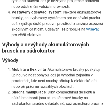
rychlosti otáčení, což je nezbytné pro jemné broušení
nebo odstranění větších nerovností.
Vestavěný odsávací systém
: Některé akumulátorové
brusky jsou vybaveny systémem pro odsávání prachu,
což zajišťuje čisté pracovní prostředí a snižuje expozici
škodlivým částicím. Odsávání se připojuje na
vysavač
pro větší efektivitu.
Výhody a nevýhody akumulátorových
brusek na sádrokarton
Výhody
Mobilita a flexibilita
: Akumulátorové brusky poskytují
úplnou volnost pohybu, což je výhodné zejména v
prostorách, kde není snadný přístup k elektrické síti
nebo při práci na rozsáhlých plochách.
Snadná manipulace
: Díky kompaktnímu designu a
nízké hmotnosti jsou akumulátorové brusky na
sádrokarton snadno ovladatelné, což usnadňuje práci na