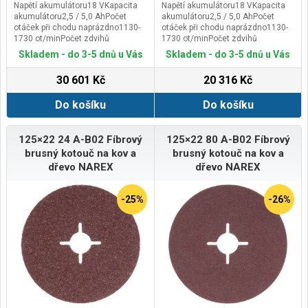
Napětí akumulátoru18 VKapacita
Napětí akumulátoru18 VKapacita
akumulátoru2,5 / 5,0 AhPočet
akumulátoru2,5 / 5,0 AhPočet
otáček při chodu naprázdno1130-
otáček při chodu naprázdno1130-
1730 ot/minPočet zdvihů
1730 ot/minPočet zdvihů
naprázdno (MH-T)3900-5850
naprázdno (MH-T)3900-5850
Skladem - do 3-5 dnů u Vás
Skladem - do 3-5 dnů u Vás
/minPočet zdvihů naprázdno (MH-
/minPočet zdvihů naprázdno (MH-
X)3200-4700 /minØ brusného
X)3200-4700 /minØ brusného
30 601 Kč
20 316 Kč
kotouče225 mmUpnutí
kotouče225 mmUpnutí
nástrojesuchý zipÚhel pro náklon
nástrojesuchý zipÚhel pro náklon
Do košíku
Do košíku
na hlavě100 °Délka1440
na hlavě100 °Délka1440
mmHmotnost bez
mmHmotnost bez
akumulátoru/hlavy2,8 kg
akumulátoru/hlavy2,8 kg
125×22 24 A-B02 Fíbrový
125×22 80 A-B02 Fíbrový
brusný kotouč na kov a
brusný kotouč na kov a
dřevo NAREX
dřevo NAREX
-25%
-26%