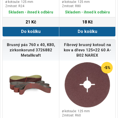
ø kotouče: 125 mm
ø kotouče: 125 mm
Zrnitost: R24
Zrnitost: R80
Skladem - ihned k odběru
Skladem - ihned k odběru
21 Kč
18 Kč
Do košíku
Do košíku
Brusný pás 760 x 40, K80,
Fíbrový brusný kotouč na
zirkonkorund 3726882
kov a dřevo 125×22 60 A-
Metallkraft
B02 NAREX
-5%
ø kotouče: 125 mm
Zrnitost: R60