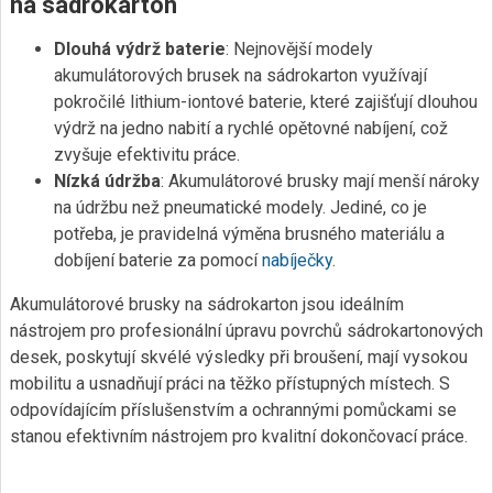
na sádrokarton
Dlouhá výdrž baterie
: Nejnovější modely
akumulátorových brusek na sádrokarton využívají
pokročilé lithium-iontové baterie, které zajišťují dlouhou
výdrž na jedno nabití a rychlé opětovné nabíjení, což
zvyšuje efektivitu práce.
Nízká údržba
: Akumulátorové brusky mají menší nároky
na údržbu než pneumatické modely. Jediné, co je
potřeba, je pravidelná výměna brusného materiálu a
dobíjení baterie za pomocí
nabíječky
.
Akumulátorové brusky na sádrokarton jsou ideálním
nástrojem pro profesionální úpravu povrchů sádrokartonových
desek, poskytují skvélé výsledky při broušení, mají vysokou
mobilitu a usnadňují práci na těžko přístupných místech. S
odpovídajícím příslušenstvím a ochrannými pomůckami se
stanou efektivním nástrojem pro kvalitní dokončovací práce.