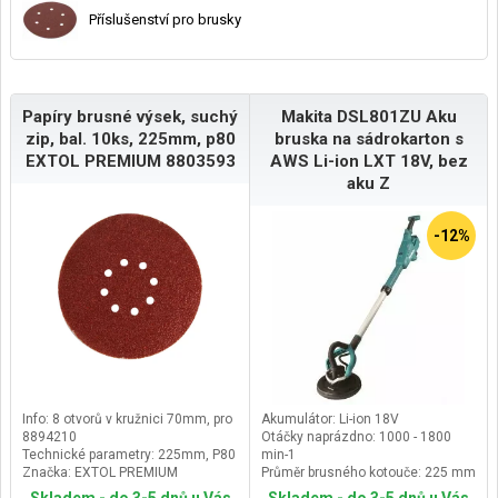
Příslušenství pro brusky
Papíry brusné výsek, suchý
Makita DSL801ZU Aku
zip, bal. 10ks, 225mm, p80
bruska na sádrokarton s
EXTOL PREMIUM 8803593
AWS Li-ion LXT 18V, bez
aku Z
-12%
Info: 8 otvorů v kružnici 70mm, pro
Akumulátor: Li-ion 18V
8894210
Otáčky naprázdno: 1000 - 1800
Technické parametry: 225mm, P80
min-1
Značka: EXTOL PREMIUM
Průměr brusného kotouče: 225 mm
Hmotnost: 4,2 / 4,8 kg
Skladem - do 3-5 dnů u Vás
Skladem - do 3-5 dnů u Vás