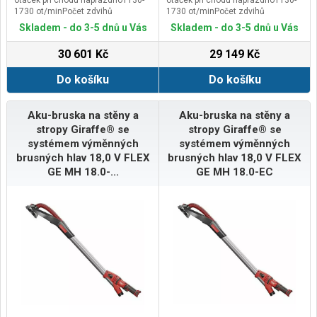
otáček při chodu naprázdno1130-
otáček při chodu naprázdno1130-
1730 ot/minPočet zdvihů
1730 ot/minPočet zdvihů
naprázdno (MH-T)3900-5850
naprázdno (MH-T)3900-5850
Skladem - do 3-5 dnů u Vás
Skladem - do 3-5 dnů u Vás
/minPočet zdvihů naprázdno (MH-
/minPočet zdvihů naprázdno (MH-
X)3200-4700 /minØ brusného
X)3200-4700 /minØ brusného
30 601 Kč
29 149 Kč
kotouče225 mmUpnutí
kotouče225 mmUpnutí
nástrojesuchý zipÚhel pro náklon
nástrojesuchý zipÚhel pro náklon
Do košíku
Do košíku
na hlavě100 °Délka1440
na hlavě100 °Délka1440
mmHmotnost bez
mmHmotnost bez
akumulátoru/hlavy2,8 kg
akumulátoru/hlavy2,8 kg
Aku-bruska na stěny a
Aku-bruska na stěny a
stropy Giraffe® se
stropy Giraffe® se
systémem výměnných
systémem výměnných
brusných hlav 18,0 V FLEX
brusných hlav 18,0 V FLEX
GE MH 18.0-...
GE MH 18.0-EC