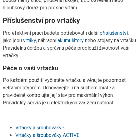
obousměrný chod, přídavná rukojeť, LED osvětlení nebo
hloubkový doraz pro přesné vrtání.
Příslušenství pro vrtačky
Pro efektivní práci budete potřebovat i další
příslušenství
,
jako jsou
vrtáky
, náhradní
akumulátory
nebo stojany na vrtačku.
Pravidelná údržba a správná péče prodlouží životnost vaší
vrtačky.
Péče o vaši vrtačku
Po každém použití vyčistěte vrtačku a věnujte pozornost
větracím otvorům. Uchovávejte ji na suchém místě a
pravidelně kontrolujte její stav pro maximální výkon.
Pravidelný servis je u elektrických zařízení nutnost.
Vrtačky a šroubováky -
Vrtačky a šroubováky ACTIVE