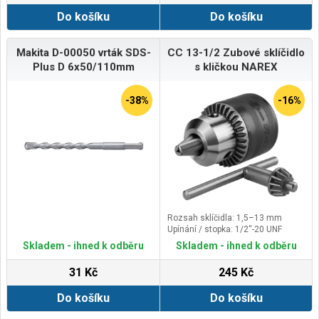
Do košíku
Do košíku
Makita D-00050 vrták SDS-
CC 13-1/2 Zubové sklíčidlo
Plus D 6x50/110mm
s kličkou NAREX
-38%
-16%
Rozsah sklíčidla: 1,5–13 mm
Upínání / stopka: 1/2“-20 UNF
Skladem - ihned k odběru
Skladem - ihned k odběru
31 Kč
245 Kč
Do košíku
Do košíku