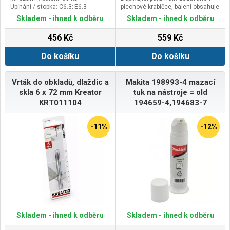
Upínání / stopka: C6.3; E6.3
plechové krabičce, balení obsahuje
kromě samotného těla nástavce
Skladem - ihned k odběru
Skladem - ihned k odběru
také 3ks stříhacích hlav, 2ks
stříhacích jehel, rukojeť a
456 Kč
559 Kč
montážní klíč
Do košíku
Do košíku
Vrták do obkladů, dlaždic a
Makita 198993-4 mazací
skla 6 x 72 mm Kreator
tuk na nástroje = old
KRT011104
194659-4,194683-7
-11%
-12%
Skladem - ihned k odběru
Skladem - ihned k odběru