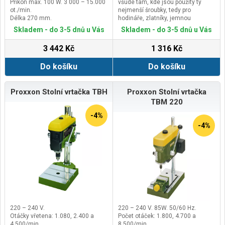
Příkon max. 100 W. 3 000 – 15.000
všude tam, kde jsou použity ty
ot./min.
nejmenší šroubky, tedy pro
Délka 270 mm.
hodináře, zlatníky, jemnou
Hmotnost 550 g.
mechaniku, optiky, elektroniky či
Skladem - do 3-5 dnů u Vás
Skladem - do 3-5 dnů u Vás
modeláře.
Dříky jsou vyrobeny z vysoce
3 442 Kč
1 316 Kč
legované nikl-chrom-molybdenové
oceli (SAE 8660), která je tvrdá a
Do košíku
Do košíku
houževnatá.
Jsou pochromované a špice jsou
zakalená.
Rukojeť je příjemná do ruky, je
Proxxon Stolní vrtačka TBH
Proxxon Stolní vrtačka
ergonomicky tvarovaná z
TBM 220
kvalitního polypropylenu (odolného
proti úderu, olejům a kyselinám);
-4%
rukojeť Micro šroubováku je
-4%
změkčena a tvarovány v úchopové
části prstů pro pohodlnou práci.
220 – 240 V.
220 – 240 V. 85W. 50/60 Hz.
Otáčky vřetena: 1.080, 2.400 a
Počet otáček: 1.800, 4.700 a
4.500/min.
8.500/min.