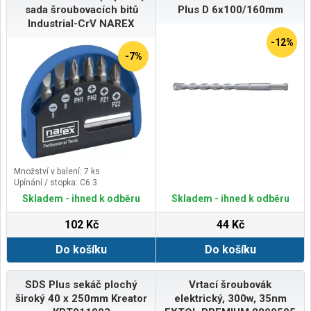
sada šroubovacích bitů
Plus D 6x100/160mm
Industrial-CrV NAREX
-12%
-7%
Množství v balení: 7 ks
Upínání / stopka: C6.3
Skladem - ihned k odběru
Skladem - ihned k odběru
102 Kč
44 Kč
Do košíku
Do košíku
SDS Plus sekáč plochý
Vrtací šroubovák
široký 40 x 250mm Kreator
elektrický, 300w, 35nm