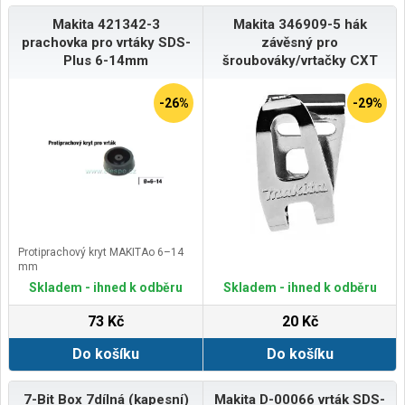
Makita 421342-3
Makita 346909-5 hák
prachovka pro vrtáky SDS-
závěsný pro
Plus 6-14mm
šroubováky/vrtačky CXT
-26%
-29%
Protiprachový kryt MAKITAo 6–14
mm
Skladem - ihned k odběru
Skladem - ihned k odběru
73 Kč
20 Kč
Do košíku
Do košíku
7-Bit Box 7dílná (kapesní)
Makita D-00066 vrták SDS-