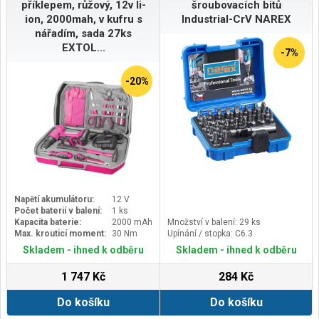
příklepem, růžový, 12v li-
šroubovacích bitů
ion, 2000mah, v kufru s
Industrial-CrV NAREX
nářadím, sada 27ks
EXTOL...
-7%
-20%
Napětí akumulátoru:
12 V
Počet baterií v balení:
1 ks
Kapacita baterie:
2000 mAh
Množství v balení: 29 ks
Max. krouticí moment:
30 Nm
Upínání / stopka: C6.3
Skladem - ihned k odběru
Skladem - ihned k odběru
1 747 Kč
284 Kč
Do košíku
Do košíku