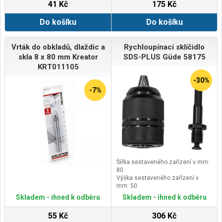
41 Kč
175 Kč
Do košíku
Do košíku
Vrták do obkladů, dlaždic a
Rychloupínací sklíčidlo
skla 8 x 80 mm Kreator
SDS-PLUS Güde 58175
KRT011105
-30%
-7%
Šířka sestaveného zařízení v mm:
80
Výška sestaveného zařízení v
mm: 50
Délka sestaveného zařízení v mm:
Skladem - ihned k odběru
Skladem - ihned k odběru
150
55 Kč
306 Kč