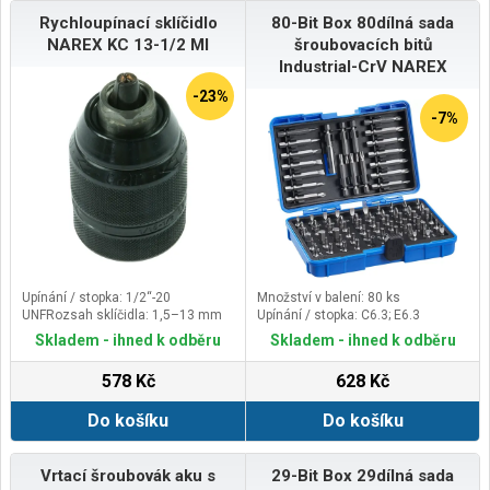
Rychloupínací sklíčidlo
80-Bit Box 80dílná sada
NAREX KC 13-1/2 MI
šroubovacích bitů
Industrial-CrV NAREX
-23%
-7%
Upínání / stopka: 1/2“-20
Množství v balení: 80 ks
UNFRozsah sklíčidla: 1,5–13 mm
Upínání / stopka: C6.3; E6.3
Skladem - ihned k odběru
Skladem - ihned k odběru
578 Kč
628 Kč
Do košíku
Do košíku
Vrtací šroubovák aku s
29-Bit Box 29dílná sada