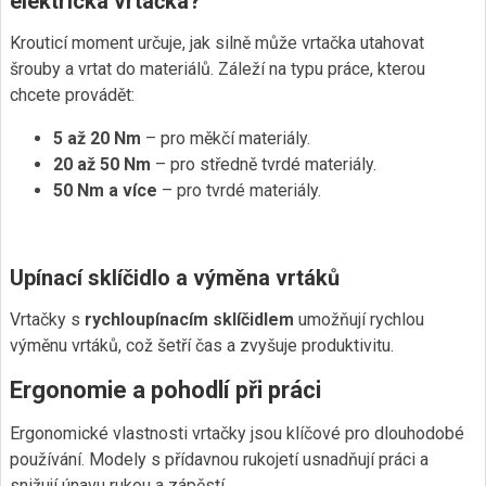
elektrická vrtačka?
Krouticí moment určuje, jak silně může vrtačka utahovat
šrouby a vrtat do materiálů. Záleží na typu práce, kterou
chcete provádět:
5 až 20 Nm
– pro měkčí materiály.
20 až 50 Nm
– pro středně tvrdé materiály.
50 Nm a více
– pro tvrdé materiály.
Upínací sklíčidlo a výměna vrtáků
Vrtačky s
rychloupínacím sklíčidlem
umožňují rychlou
výměnu vrtáků, což šetří čas a zvyšuje produktivitu.
Ergonomie a pohodlí při práci
Ergonomické vlastnosti vrtačky jsou klíčové pro dlouhodobé
používání. Modely s přídavnou rukojetí usnadňují práci a
snižují únavu rukou a zápěstí.