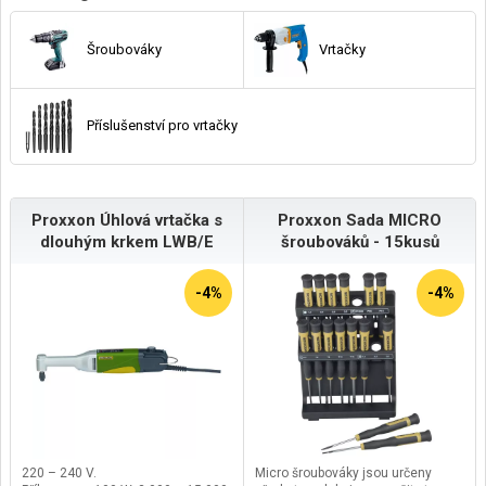
Šroubováky
Vrtačky
Příslušenství pro vrtačky
Proxxon Úhlová vrtačka s
Proxxon Sada MICRO
dlouhým krkem LWB/E
šroubováků - 15kusů
-4%
-4%
220 – 240 V.
Micro šroubováky jsou určeny