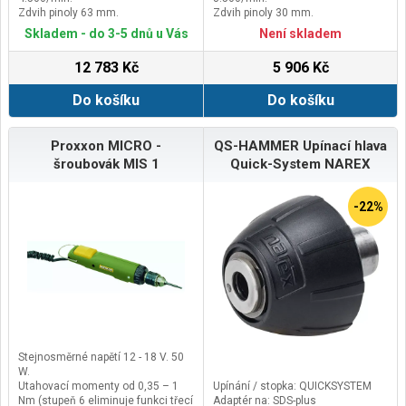
Zdvih pinoly 63 mm.
Zdvih pinoly 30 mm.
Výškové nastavování klikou 70
Vyložení (od sloupu ke středu
Skladem - do 3-5 dnů u Vás
Není skladem
mm.
vrtacího vřetene) 140 mm.
12 783 Kč
5 906 Kč
Do košíku
Do košíku
Proxxon MICRO -
QS-HAMMER Upínací hlava
šroubovák MIS 1
Quick-System NAREX
-22%
Stejnosměrné napětí 12 - 18 V. 50
W.
Utahovací momenty od 0,35 – 1
Upínání / stopka: QUICKSYSTEM
Nm (stupeň 6 eliminuje funkci třecí
Adaptér na: SDS-plus