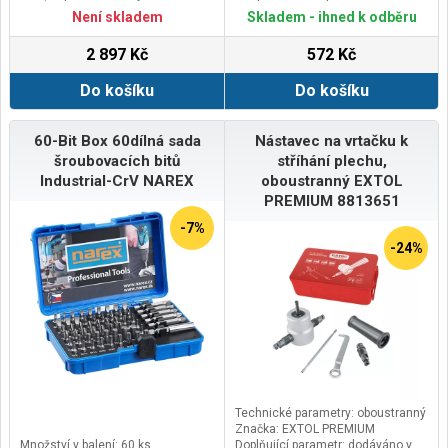
spojky (krouticí moment je pak 2
Není skladem
Skladem - ihned k odběru
Nm).
Hmotnost 415 g.
2 897 Kč
572 Kč
Celková délka 200 mm.
Do košíku
Do košíku
60-Bit Box 60dílná sada
Nástavec na vrtačku k
šroubovacích bitů
stříhání plechu,
Industrial-CrV NAREX
oboustranný EXTOL
PREMIUM 8813651
-7%
-24%
Technické parametry: oboustranný
Značka: EXTOL PREMIUM
Množství v balení: 60 ks
Doplňující parametr: dodáváno v