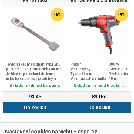
KRT011003
EXTOL PREMIUM 8890505
-6%
-9%
Tento sekáč má upínání typu SDS
Příkon:
300 W
plus, délku 250 mm a šířku 40 mm.
Max. otáčky:
1450 min-1
Je ideální pro sekání do kamene
Typ sklíčidla:
Rychloupínací
nebo betonu.Sekáč je odolný a
Max. rozsah sklíčidla:
10 mm
vysoce pevný.
Skladem - ihned k odběru
Skladem - ihned k odběru
Sekáče typu SDS plus nejsou
kompatibilní se sekáči typu SDS
93 Kč
899 Kč
max a naopak.
Do košíku
Do košíku
Další ›
Poslední »
Nastavení cookies na webu Elespo.cz