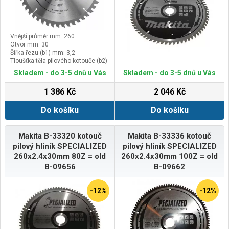
Vnější průměr mm: 260
Otvor mm: 30
Šířka řezu (b1) mm: 3,2
Tloušťka těla pilového kotouče (b2)
mm: 2,2
Skladem - do 3-5 dnů u Vás
Skladem - do 3-5 dnů u Vás
1 386 Kč
2 046 Kč
Do košíku
Do košíku
Makita B-33320 kotouč
Makita B-33336 kotouč
pilový hliník SPECIALIZED
pilový hliník SPECIALIZED
260x2.4x30mm 80Z = old
260x2.4x30mm 100Z = old
B-09656
B-09662
-12%
-12%