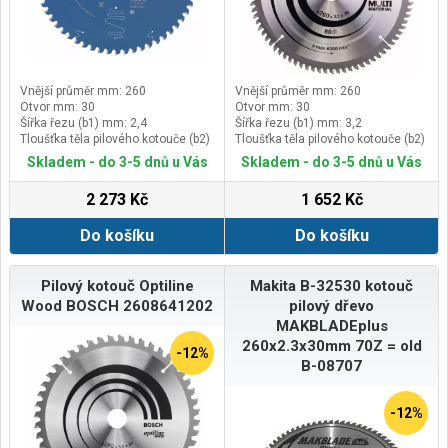
Vnější průměr mm: 260
Vnější průměr mm: 260
Otvor mm: 30
Otvor mm: 30
Šířka řezu (b1) mm: 2,4
Šířka řezu (b1) mm: 3,2
Tloušťka těla pilového kotouče (b2)
Tloušťka těla pilového kotouče (b2)
mm: 1,8
mm: 2,5
Skladem - do 3-5 dnů u Vás
Skladem - do 3-5 dnů u Vás
2 273 Kč
1 652 Kč
Do košíku
Do košíku
Pilový kotouč Optiline
Makita B-32530 kotouč
Wood BOSCH 2608641202
pilový dřevo
MAKBLADEplus
260x2.3x30mm 70Z = old
-12%
B-08707
-12%