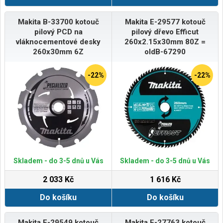
Makita B-33700 kotouč
Makita E-29577 kotouč
pilový PCD na
pilový dřevo Efficut
vláknocementové desky
260x2.15x30mm 80Z =
260x30mm 6Z
oldB-67290
-22%
-22%
Skladem - do 3-5 dnů u Vás
Skladem - do 3-5 dnů u Vás
2 033 Kč
1 616 Kč
Do košíku
Do košíku
Makita E-29549 kotouč
Makita E-27763 kotouč