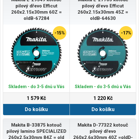
pilový dřevo Efficut
pilový dřevo Efficut
260x2.15x30mm 60Z =
260x2.15x30mm 45Z =
oldB-67284
oldB-64630
-15%
-17%
Skladem - do 3-5 dnů u Vás
Skladem - do 3-5 dnů u Vás
1 579 Kč
1 220 Kč
Do košíku
Do košíku
Makita B-33875 kotouč
Makita D-77322 kotouč
pilový lamino SPECIALIZED
pilový dřevo
260x2.5x30mm 84Z = old
260x2.6x30mm 40Z =oldD-