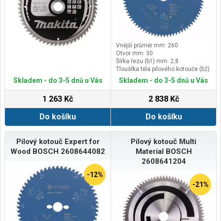
Vnější průměr mm: 260
Otvor mm: 30
Šířka řezu (b1) mm: 2,8
Tloušťka těla pilového kotouče (b2)
mm: 2
Skladem - do 3-5 dnů u Vás
Skladem - do 3-5 dnů u Vás
1 263 Kč
2 838 Kč
Do košíku
Do košíku
Pilový kotouč Expert for
Pilový kotouč Multi
Wood BOSCH 2608644082
Material BOSCH
2608641204
-12%
-21%