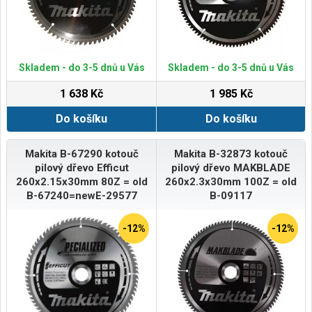
Skladem - do 3-5 dnů u Vás
Skladem - do 3-5 dnů u Vás
1 638 Kč
1 985 Kč
Do košíku
Do košíku
Makita B-67290 kotouč
Makita B-32873 kotouč
pilový dřevo Efficut
pilový dřevo MAKBLADE
260x2.15x30mm 80Z = old
260x2.3x30mm 100Z = old
B-67240=newE-29577
B-09117
-12%
-12%