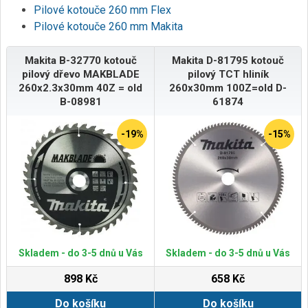
Pilové kotouče 260 mm Flex
Pilové kotouče 260 mm Makita
Makita B-32770 kotouč
Makita D-81795 kotouč
pilový dřevo MAKBLADE
pilový TCT hliník
260x2.3x30mm 40Z = old
260x30mm 100Z=old D-
B-08981
61874
-19%
-15%
Skladem - do 3-5 dnů u Vás
Skladem - do 3-5 dnů u Vás
898 Kč
658 Kč
Do košíku
Do košíku