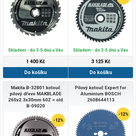
Skladem - do 3-5 dnů u Vás
Skladem - do 3-5 dnů u Vás
1 400 Kč
3 125 Kč
Do košíku
Do košíku
Makita B-32801 kotouč
Pilový kotouč Expert for
pilový dřevo MAKBLADE
Aluminium BOSCH
260x2.3x30mm 60Z = old
2608644113
B-09020
-12%
-12%