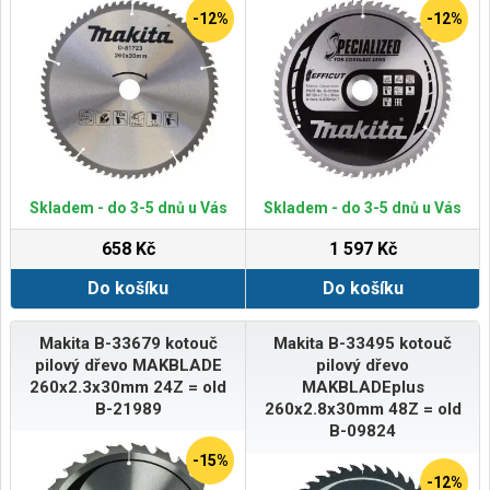
-12%
-12%
Skladem - do 3-5 dnů u Vás
Skladem - do 3-5 dnů u Vás
658 Kč
1 597 Kč
Do košíku
Do košíku
Makita B-33679 kotouč
Makita B-33495 kotouč
pilový dřevo MAKBLADE
pilový dřevo
260x2.3x30mm 24Z = old
MAKBLADEplus
B-21989
260x2.8x30mm 48Z = old
B-09824
-15%
-12%