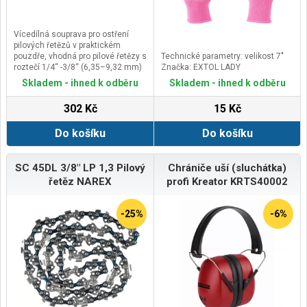
Vícedílná souprava pro ostření
pilových řetězů v praktickém
pouzdře, vhodná pro pilové řetězy s
Technické parametry: velikost 7"
roztečí 1/4“ -3/8“ (6,35–9,32 mm)
Značka: EXTOL LADY
a šířkou vodicího článku 1,1–1,3
Skladem - ihned k odběru
Skladem - ihned k odběru
mm (0,043–0,050).
302 Kč
15 Kč
Do košíku
Do košíku
SC 45DL 3/8" LP 1,3 Pilový
Chrániče uší (sluchátka)
řetěz NAREX
profi Kreator KRTS40002
-25%
-6%