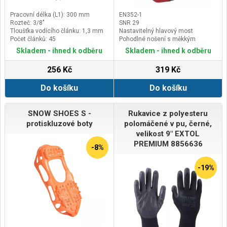
Pracovní délka (L1): 300 mm
EN352-1
Rozteč: 3/8"
SNR 29
Tloušťka vodícího článku: 1,3 mm
Nastavitelný hlavový most
Počet článků: 45
Pohodlné nošení s měkkým
polstrováním
Skladem - ihned k odběru
Skladem - ihned k odběru
256 Kč
319 Kč
Do košíku
Do košíku
SNOW SHOES S -
Rukavice z polyesteru
protiskluzové boty
polomáčené v pu, černé,
velikost 9" EXTOL
PREMIUM 8856636
-8%
-19%