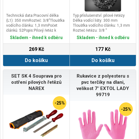
Technická data:Pracovní délka
Typ příslušenství: pilové řetězy
(L1): 350 mmRozteč: 3/8"Tloušťka
Délka vodící lišty: 300 mm
vodícího článku: 1,3 mmPočet
Tloušťka vodícího článku: 1,3 mm
článků: 52Popis:Pilový řetěz k
Rozteč řetězu: 3/8 ''
vodicí liště 35 cm
Skladem - ihned k odběru
Skladem - ihned k odběru
269 Kč
177 Kč
Do košíku
Do košíku
SET SK 4 Souprava pro
Rukavice z polyesteru s
ostření pilových řetězů
pvc terčíky na dlani,
NAREX
velikost 7" EXTOL LADY
99719
-25%
-25%