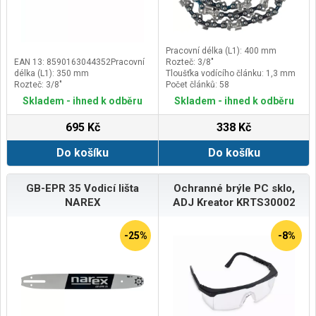
Pracovní délka (L1): 400 mm
EAN 13: 8590163044352Pracovní
Rozteč: 3/8"
délka (L1): 350 mm
Tloušťka vodícího článku: 1,3 mm
Rozteč: 3/8"
Počet článků: 58
Skladem - ihned k odběru
Skladem - ihned k odběru
695 Kč
338 Kč
Do košíku
Do košíku
GB-EPR 35 Vodicí lišta
Ochranné brýle PC sklo,
NAREX
ADJ Kreator KRTS30002
-25%
-8%