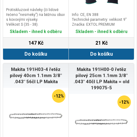
Protiskluzové návleky (či lidově
řečeno "nesmeky") na běžnou obuv
Info: CE, EN 388
s kovovými výseky.
Technické parametry: velikost 9"
Velikost S (35 - 38).
Značka: EXTOL PREMIUM
Skladem - ihned k odběru
Skladem - ihned k odběru
147 Kč
21 Kč
Do košíku
Do košíku
Makita 191H03-4 řetěz
Makita 191H00-0 řetěz
pilový 40cm 1.1mm 3/8"
pilový 25cm 1.1mm 3/8"
.043" 56čl LP Makita
.043" 40čl LP Makita = old
199075-5
-12%
-12%