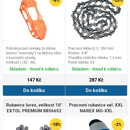
-8%
-25%
Protiskluzové návleky (či lidově
Pracovní délka (L1): 350 mm
řečeno "nesmeky") na běžnou obuv
Rozteč: 3/8"
s kovovými výseky.
Tloušťka vodícího článku: 1,3 mm
Velikost L (42 - 46).
Počet článků: 53
Skladem - ihned k odběru
Skladem - ihned k odběru
147 Kč
287 Kč
Do košíku
Do košíku
Rukavice lurex, velikost 10"
Pracovní rukavice vel. XXL
EXTOL PREMIUM 8856652
NAREX MG-XXL
-18%
-2%