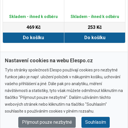
Skladem - ihned k odběru
Skladem - ihned k odběru
469 Kč
253 Kč
Do košíku
Do košíku
Další ›
Poslední »
Nastavení cookies na webu Elespo.cz
Tyto stránky společnosti Elespo používají cookies pro nezbytné
funkce jako je např. uložení položek v nákupním košíku, uchování
vašeho přihlášení a jiné. Dále pak pro analytiku, měření
návštěvnosti a statistiky, tyto však můžete odmítnout kliknutím na
tlačítko "Přijmout pouze nezbytné". Dalším užíváním těchto
webových stránek nebo kliknutím na tlačítko "Souhlasím"
Všechny značky
souhlasíte s používáním cookies v plném rozsahu.
Přijmout pouze nezbytné
Souhlasím
© 2010 - 2026 Elespo.cz