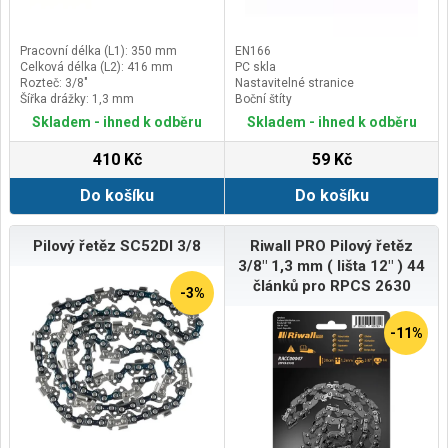
Pracovní délka (L1): 350 mm
EN166
Celková délka (L2): 416 mm
PC skla
Rozteč: 3/8"
Nastavitelné stranice
Šířka drážky: 1,3 mm
Boční štíty
Skladem - ihned k odběru
Skladem - ihned k odběru
410 Kč
59 Kč
Do košíku
Do košíku
Pilový řetěz SC52Dl 3/8
Riwall PRO Pilový řetěz
3/8" 1,3 mm ( lišta 12" ) 44
článků pro RPCS 2630
-3%
-11%