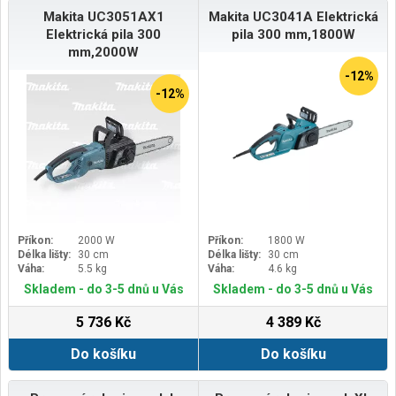
Makita UC3051AX1
Makita UC3041A Elektrická
Elektrická pila 300
pila 300 mm,1800W
mm,2000W
-12%
-12%
Příkon:
2000 W
Příkon:
1800 W
Délka lišty:
30 cm
Délka lišty:
30 cm
Váha:
5.5 kg
Váha:
4.6 kg
Skladem - do 3-5 dnů u Vás
Skladem - do 3-5 dnů u Vás
5 736 Kč
4 389 Kč
Do košíku
Do košíku