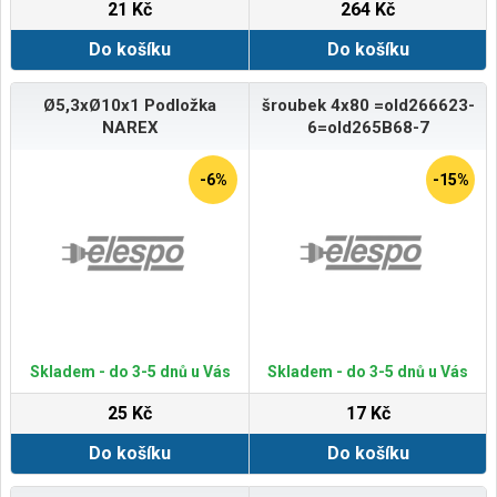
21 Kč
264 Kč
Do košíku
Do košíku
Ø5,3xØ10x1 Podložka
šroubek 4x80 =old266623-
NAREX
6=old265B68-7
-6%
-15%
Skladem - do 3-5 dnů u Vás
Skladem - do 3-5 dnů u Vás
25 Kč
17 Kč
Do košíku
Do košíku