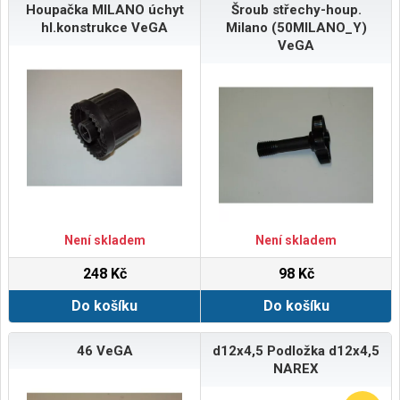
Houpačka MILANO úchyt
Šroub střechy-houp.
hl.konstrukce VeGA
Milano (50MILANO_Y)
VeGA
Není skladem
Není skladem
248 Kč
98 Kč
Do košíku
Do košíku
46 VeGA
d12x4,5 Podložka d12x4,5
NAREX