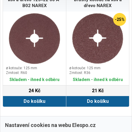
B02 NAREX
dřevo NAREX
-25%
ø kotouče: 125 mm
ø kotouče: 125 mm
Zrnitost: R60
Zrnitost: R36
Skladem - ihned k odběru
Skladem - ihned k odběru
24 Kč
21 Kč
Do košíku
Do košíku
Další ›
Poslední »
Nastavení cookies na webu Elespo.cz