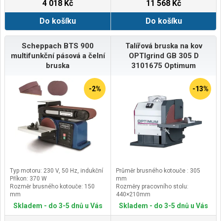
4 018 Kč
11 568 Kč
160×226mm
Do košíku
Do košíku
Scheppach BTS 900
Talířová bruska na kov
multifunkční pásová a čelní
OPTIgrind GB 305 D
bruska
3101675 Optimum
-2%
-13%
Typ motoru: 230 V, 50 Hz, indukční
Průměr brusného kotouče : 305
Příkon: 370 W
mm
Rozměr brusného kotouče: 150
Rozměry pracovního stolu:
mm
440×210mm
Rozměr brusného pásu: 100x915
Otáčky: 1450ot/min
Skladem - do 3-5 dnů u Vás
Skladem - do 3-5 dnů u Vás
mm
Úhel naklopení stolu vlevo/vpravo:
0 °až 45 °