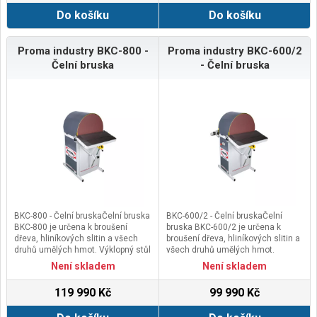
mechanismem s jemným
Do košíku
Do košíku
dolaďováním a úhlovací
stupnicí.Hlavní výhodyVyrobeno v
České republice Vhodné pro
profesionální použití Tuhá a
Proma industry BKC-800 -
Proma industry BKC-600/2
stabilní konstrukce Litinový stůl i
Čelní bruska
- Čelní bruska
kotouč Stůl lze snadno
odklopitHrubé a jemné nastavení
stolu (po jedné minutě)Kotouč je
vybaven samočinnou
brzdouVybaveno motory
Siemens&nbsp;Vhodné pro
obrábění všech druhů materiálů
např. nerez.: kov, hliník, plast,
dřevoSoučást dodávky Čelní
brusky BKC-800/22x Naklápěcí stůl
z litiny
2x Vyklopení stolu
Odsávací hubice 100 mm
BKC-800 - Čelní bruskaČelní bruska
BKC-600/2 - Čelní bruskaČelní
Samobrzdný motor
BKC-800 je určena k broušení
bruska BKC-600/2 je určena k
dřeva, hliníkových slitin a všech
broušení dřeva, hliníkových slitin a
druhů umělých hmot. Výklopný stůl
všech druhů umělých hmot.
umožňuje snadný přístup ke
Výklopný stůl umožňuje snadný
Není skladem
Není skladem
kotouči při výměně brusného
přístup ke kotouči při výměně
plátna. Litinový stůl je vybaven
brusného plátna. Litinový stůl je
119 990 Kč
99 990 Kč
naklápěcím mechanismem s
vybaven naklápěcím
jemným dolaďováním a úhlovací
mechanismem s jemným