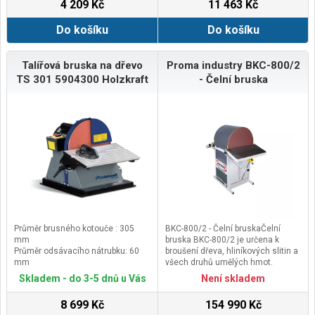
4 209 Kč
11 463 Kč
Do košíku
Do košíku
Talířová bruska na dřevo
Proma industry BKC-800/2
TS 301 5904300 Holzkraft
- Čelní bruska
Průměr brusného kotouče : 305
BKC-800/2 - Čelní bruskaČelní
mm
bruska BKC-800/2 je určena k
Průměr odsávacího nátrubku: 60
broušení dřeva, hliníkových slitin a
mm
všech druhů umělých hmot.
Rozměry pracovního stolu:
Výklopný stůl umožňuje snadný
Skladem - do 3-5 dnů u Vás
Není skladem
390×230mm
přístup ke kotouči při výměně
Otáčky: 1580ot/min
brusného plátna. Litinový stůl je
8 699 Kč
154 990 Kč
vybaven naklápěcím