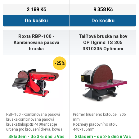
2 189 Kč
9 358 Kč
Do košíku
Do košíku
Roxta RBP-100 -
Talířová bruska na kov
Kombinovaná pásová
OPTIgrind TS 305
bruska
3310305 Optimum
-25%
RBP-100 - Kombinovaná pásová
Průměr brusného kotouče : 305
bruskaKombinovaná pásová
mm
bruska&nbsp;RBP-100&nbsp;je
Rozměry pracovního stolu:
určena pro broušení dřeva, kovů i
440×155mm
plastů, zejména pak pro
Otáčky: 1420ot/min
Skladem - do 3-5 dnů u Vás
Skladem - do 3-5 dnů u Vás