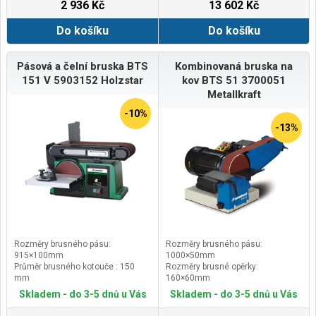
2 936 Kč
13 602 Kč
Do košíku
Do košíku
Pásová a čelní bruska BTS
Kombinovaná bruska na
151 V 5903152 Holzstar
kov BTS 51 3700051
Metallkraft
-10%
-13%
Rozměry brusného pásu:
Rozměry brusného pásu:
915×100mm
1000×50mm
Průměr brusného kotouče : 150
Rozměry brusné opěrky:
mm
160×60mm
Průměr odsávacího nátrubku: 63
Průměr brusného kotouče : 150
Skladem - do 3-5 dnů u Vás
Skladem - do 3-5 dnů u Vás
mm
mm
Rozměry pracovního stolu:
Rychlost brusného pásu: 22 m/s