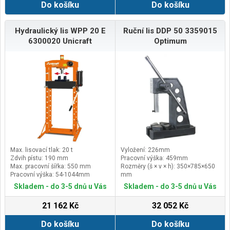
Do košíku
Do košíku
Hydraulický lis WPP 20 E
Ruční lis DDP 50 3359015
6300020 Unicraft
Optimum
Max. lisovací tlak: 20 t
Vyložení: 226mm
Zdvih pístu: 190 mm
Pracovní výška: 459mm
Max. pracovní šířka: 550 mm
Rozměry (š × v × h): 350×785×650
Pracovní výška: 54-1044mm
mm
Hmotnost: 140 kg
Skladem - do 3-5 dnů u Vás
Skladem - do 3-5 dnů u Vás
21 162 Kč
32 052 Kč
Do košíku
Do košíku