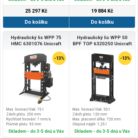
25 297 Kč
19 884 Kč
Do košíku
Do košíku
Hydraulický lis WPP 75
Hydraulický lis WPP 50
HMC 6301076 Unicraft
BPF TOP 6320250 Unicraft
-13%
-13%
Max. lisovací tlak: 75 t
Max. lisovací tlak: 50 t
Zdvih pístu: 250 mm
Zdvih pístu: 120 mm
Rychlost lisování: 7 mm/s
Max. pracovní šířka: 720 mm
Průměr pístu: 93 mm
Olejová náplň: 1,25 l
Skladem - do 3-5 dnů u Vás
Skladem - do 3-5 dnů u Vás