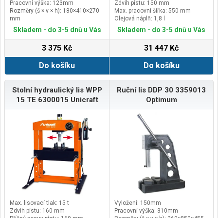
Pracovní výška: 123mm
Zdvih pístu: 150 mm
Rozměry (š × v × h): 180×410×270
Max. pracovní šířka: 550 mm
mm
Olejová náplň: 1,8 l
Hmotnost: 14 kg
Skladem - do 3-5 dnů u Vás
Skladem - do 3-5 dnů u Vás
3 375 Kč
31 447 Kč
Do košíku
Do košíku
Stolní hydraulický lis WPP
Ruční lis DDP 30 3359013
15 TE 6300015 Unicraft
Optimum
Max. lisovací tlak: 15 t
Vyložení: 150mm
Zdvih pístu: 160 mm
Pracovní výška: 310mm