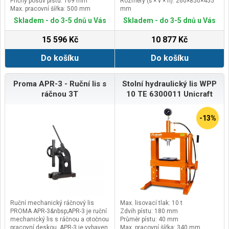
Příčný posuv pístu: 169 mm
Rozměry (š × v × h): 260×850×455
Max. pracovní šířka: 500 mm
mm
Hmotnost: 55 kg
Skladem - do 3-5 dnů u Vás
Skladem - do 3-5 dnů u Vás
15 596 Kč
10 877 Kč
Do košíku
Do košíku
Proma APR-3 - Ruční lis s
Stolní hydraulický lis WPP
ráčnou 3T
10 TE 6300011 Unicraft
-13%
Ruční mechanický ráčnový lis
Max. lisovací tlak: 10 t
PROMA APR-3&nbsp;APR-3 je ruční
Zdvih pístu: 180 mm
mechanický lis s ráčnou a otočnou
Průměr pístu: 40 mm
pracovní deskou. APR-3 je vybaven
Max. pracovní šířka: 340 mm