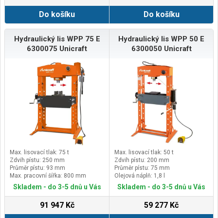
Do košíku
Do košíku
Hydraulický lis WPP 75 E
Hydraulický lis WPP 50 E
6300075 Unicraft
6300050 Unicraft
Max. lisovací tlak: 75 t
Max. lisovací tlak: 50 t
Zdvih pístu: 250 mm
Zdvih pístu: 200 mm
Průměr pístu: 93 mm
Průměr pístu: 75 mm
Max. pracovní šířka: 800 mm
Olejová náplň: 1,8 l
Skladem - do 3-5 dnů u Vás
Skladem - do 3-5 dnů u Vás
91 947 Kč
59 277 Kč