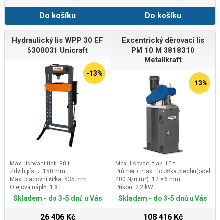
Do košíku
Do košíku
Hydraulický lis WPP 30 EF
Excentrický děrovací lis
6300031 Unicraft
PM 10 M 3818310
Metallkraft
-13%
-13%
Max. lisovací tlak: 30 t
Max. lisovací tlak: 10 t
Zdvih pístu: 150 mm
Průměr × max. tloušťka plechu(ocel
Max. pracovní šířka: 535 mm
400 N/mm²): 12 × 6 mm
Olejová náplň: 1,8 l
Příkon: 2,2 kW
Elektrické připojení: 400 V
Skladem - do 3-5 dnů u Vás
Skladem - do 3-5 dnů u Vás
26 406 Kč
108 416 Kč