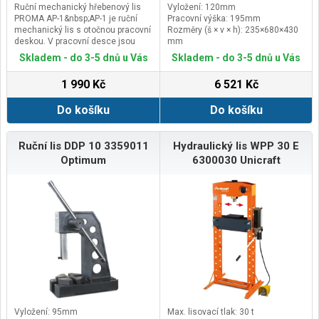
Ruční mechanický hřebenový lis
Vyložení: 120mm
PROMA AP-1&nbsp;AP-1 je ruční
Pracovní výška: 195mm
mechanický lis s otočnou pracovní
Rozměry (š × v × h): 235×680×430
deskou. V pracovní desce jsou
mm
čtyři volitelné šířky drážek. Používá
Hmotnost: 33 kg
Skladem - do 3-5 dnů u Vás
Skladem - do 3-5 dnů u Vás
se na lisování a rozlisování
ložisek, pouzder a mnoha dalších
1 990 Kč
6 521 Kč
dílců. Lis je stabilní konstrukce z
kvalitní šedé litiny. Najde uplatnění
Do košíku
Do košíku
ve strojírenství, zámečnictví i
autoservisech.&nbsp;Hlavní
výhody&nbsp;
Vhodný pro lehkou práci,
Ruční lis DDP 10 3359011
Hydraulický lis WPP 30 E
děrování&nbsp;Tělo lité z vysoce
Optimum
6300030 Unicraft
kvalitní litiny&nbsp;Nejvíce se hodí
pro rychlé a přesné
práce&nbsp;Stůl má 4 velikosti
drážek&nbsp;Možnost upevnění k
desce stolu přes otvory pro
montáž&nbsp;Součásti dodávky
hřebenového lisu PROMA AP-
1&nbsp;
Otočná deska&nbsp;Ovládací páka
Vyložení: 95mm
Max. lisovací tlak: 30 t