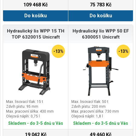
109 468 Kč
75 783 Kč
Do košíku
Do košíku
Hydraulický lis WPP 15 TH
Hydraulický lis WPP 50 EF
TOP 6320015 Unicraft
6300051 Unicraft
-13%
-13%
Max. lisovací tlak: 15 t
Max. lisovací tlak: 50 t
Zdvih pístu: 95 mm
Zdvih pístu: 200 mm
Max. pracovní šířka: 430 mm
Max. pracovní šířka: 730 mm
Olejová náplň: 0,75 l
Olejová náplň: 1,8 l
Skladem - do 3-5 dnů u Vás
Skladem - do 3-5 dnů u Vás
19 042 Kč
49 460 Kč