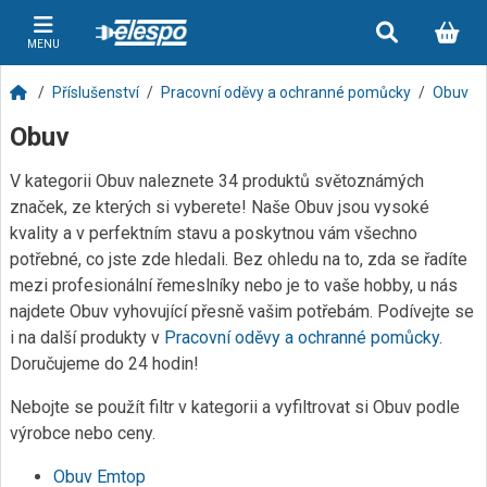
MENU
Příslušenství
Pracovní oděvy a ochranné pomůcky
Obuv
Obuv
V kategorii Obuv naleznete 34 produktů světoznámých
značek, ze kterých si vyberete! Naše Obuv jsou vysoké
kvality a v perfektním stavu a poskytnou vám všechno
potřebné, co jste zde hledali. Bez ohledu na to, zda se řadíte
mezi profesionální řemeslníky nebo je to vaše hobby, u nás
najdete Obuv vyhovující přesně vašim potřebám. Podívejte se
i na další produkty v
Pracovní oděvy a ochranné pomůcky
.
Doručujeme do 24 hodin!
Nebojte se použít filtr v kategorii a vyfiltrovat si Obuv podle
výrobce nebo ceny.
Obuv Emtop