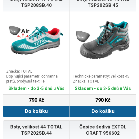
TSP208SB.40
TSP202SB.45
Značka: TOTAL
Doplňující parametr: ochranna
Technické parametry: velikost 45
prstů, prodyšná textilie
Značka: TOTAL
Skladem - do 3-5 dnů u Vás
Skladem - do 3-5 dnů u Vás
790 Kč
790 Kč
Do košíku
Do košíku
Boty, velikost 44 TOTAL
Čepice šedivá EXTOL
TSP202SB.44
CRAFT 956602