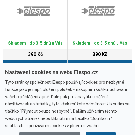
Skladem - do 3-5 dnů u Vás
Skladem - do 3-5 dnů u Vás
390 Kč
390 Kč
Do košíku
Do košíku
Nastavení cookies na webu Elespo.cz
Tyto stránky společnosti Elespo používají cookies pro nezbytné
funkce jako je např. uložení položek v nákupním košíku, uchování
vašeho přihlášení a jiné. Dále pak pro analytiku, měření
návštěvnosti a statistiky, tyto však můžete odmítnout kliknutím na
tlačítko "Přijmout pouze nezbytné". Dalším užíváním těchto
webových stránek nebo kliknutím na tlačítko "Souhlasím"
Všechny značky
souhlasíte s používáním cookies v plném rozsahu.