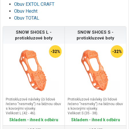
Obuv EXTOL CRAFT
Obuv Hecht
Obuv TOTAL
SNOW SHOES L -
SNOW SHOES S -
protiskluzové boty
protiskluzové boty
-32%
-32%
Protiskluzové návleky (či lidově
Protiskluzové návleky (či lidově
řečeno "nesmeky") na běžnou obuv
řečeno "nesmeky") na běžnou obuv
s kovovými výseky.
s kovovými výseky.
Velikost L (42 - 46).
Velikost S (35 - 38).
Skladem - ihned k odběru
Skladem - ihned k odběru