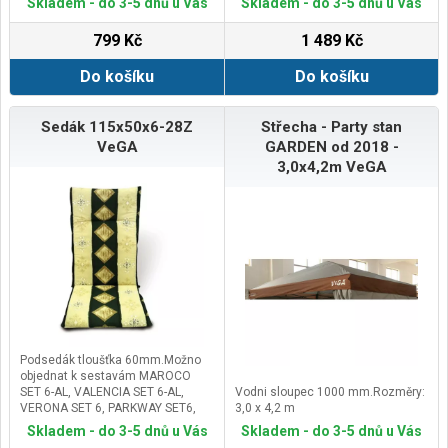
Skladem - do 3-5 dnů u Vás
Skladem - do 3-5 dnů u Vás
799 Kč
1 489 Kč
Do košíku
Do košíku
Sedák 115x50x6-28Z
Střecha - Party stan
VeGA
GARDEN od 2018 -
3,0x4,2m VeGA
Podsedák tloušťka 60mm.Možno
objednat k sestavám MAROCO
SET 6-AL, VALENCIA SET 6-AL,
Vodni sloupec 1000 mm.Rozměry:
VERONA SET 6, PARKWAY SET6,
3,0 x 4,2 m
PARIS SET 6, VeGAS 4-AL a VeGAS
Skladem - do 3-5 dnů u Vás
Skladem - do 3-5 dnů u Vás
6-AL.