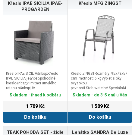
Křeslo IPAE SICILIA IPAE-
Křeslo MFG ZINGST
PROGARDEN
Křeslo IPAE SICILIA&nbsp;Křeslo
Křeslo ZINGSTRozměry: 95x73x57
IPAE SICILIA je&nbsp;pohodlné
cmHmotnost: 6 kgVýplet s oky
křeslo&nbsp;v imitaci umělého
svysokou
ratanu s&nbsp;UV
pevností.Stohovatelné.Speciální4-
filtrem.&nbsp;&nbsp;Nábytek IPAE
vrstvá povrchová úpravasNANO
Skladem - ihned k odběru
Skladem - do 3-5 dnů u Vás
SICILIA má originální povrchovou
technologiípro venkovní použití ve
strukturu napodobující přírodní
vlhkém prostředí.Odolné vůčivodě,
1 789 Kč
1 589 Kč
ratan.&nbsp;Ideální pro pohodlné
slunci a mrazu.Polyesterová
venkovní posezení na vaší zahradě
vrstvasUV filtrem.Test GS
Do košíku
Do košíku
či terase.Velmi snadné
kvality.Ideální pro venkovní gastro
sestavování a
použitív restauracích nebo
údržba.&nbsp;Vysoce odolné
terasách. Nábytek z
účinkům nepříznivých
tahokovuněmecké společnosti
TEAK POHODA SET - židle
Lehátko SANDRA De Luxe