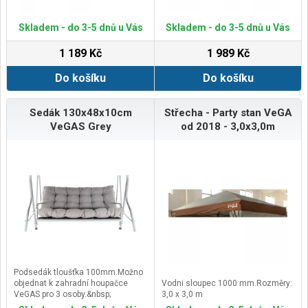
Skladem - do 3-5 dnů u Vás
Skladem - do 3-5 dnů u Vás
1 189 Kč
1 989 Kč
Do košíku
Do košíku
Sedák 130x48x10cm
Střecha - Party stan VeGA
VeGAS Grey
od 2018 - 3,0x3,0m
Podsedák tloušťka 100mm.Možno
objednat k zahradní houpačce
Vodni sloupec 1000 mm.Rozměry:
VeGAS pro 3 osoby.&nbsp;
3,0 x 3,0 m