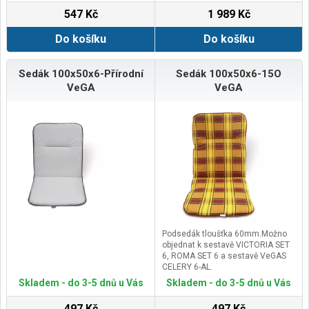
547 Kč
1 989 Kč
Do košíku
Do košíku
Sedák 100x50x6-Přírodní
Sedák 100x50x6-15O
VeGA
VeGA
Podsedák tloušťka 60mm.Možno
objednat k sestavě VICTORIA SET
6, ROMA SET 6 a sestavě VeGAS
CELERY 6-AL.
Skladem - do 3-5 dnů u Vás
Skladem - do 3-5 dnů u Vás
497 Kč
497 Kč