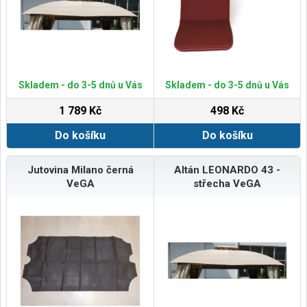
Skladem - do 3-5 dnů u Vás
Skladem - do 3-5 dnů u Vás
1 789 Kč
498 Kč
Do košíku
Do košíku
Jutovina Milano černá
Altán LEONARDO 43 -
VeGA
střecha VeGA