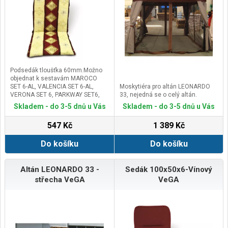
podsedáky.&nbsp;
Podsedák tloušťka 60mm.Možno
objednat k sestavám MAROCO
SET 6-AL, VALENCIA SET 6-AL,
Moskytiéra pro altán LEONARDO
VERONA SET 6, PARKWAY SET6,
33, nejedná se o celý altán.
PARIS SET 6, VeGAS 4-AL a VeGAS
Skladem - do 3-5 dnů u Vás
Skladem - do 3-5 dnů u Vás
6-AL.
547 Kč
1 389 Kč
Do košíku
Do košíku
Altán LEONARDO 33 -
Sedák 100x50x6-Vínový
střecha VeGA
VeGA