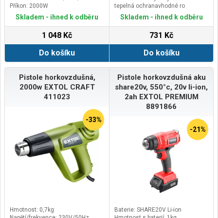
Příkon: 2000W
tepelná ochranavhodné ro
stacionární použití
Skladem - ihned k odběru
Skladem - ihned k odběru
1 048 Kč
731 Kč
Do košíku
Do košíku
Pistole horkovzdušná,
Pistole horkovzdušná aku
2000w EXTOL CRAFT
share20v, 550°c, 20v li-ion,
411023
2ah EXTOL PREMIUM
8891866
-33%
-21%
Hmotnost: 0,7kg
Baterie: SHARE20V Li-ion
Napětí/frekvence: 230V/50Hz
Hmotnost s baterií: 1kg