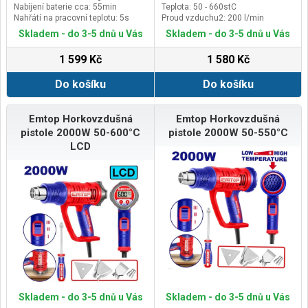
Nabíjení baterie cca: 55min
Teplota: 50 - 660stC
Nahřátí na pracovní teplotu: 5s
Proud vzduchu2: 200 l/min
Skladem - do 3-5 dnů u Vás
Skladem - do 3-5 dnů u Vás
1 599 Kč
1 580 Kč
Do košíku
Do košíku
Emtop Horkovzdušná
Emtop Horkovzdušná
pistole 2000W 50-600°C
pistole 2000W 50-550°C
LCD
Skladem - do 3-5 dnů u Vás
Skladem - do 3-5 dnů u Vás