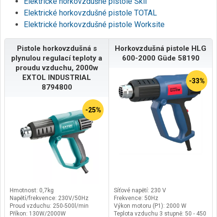
Elektrické horkovzdušné pistole Skil
Elektrické horkovzdušné pistole TOTAL
Elektrické horkovzdušné pistole Worksite
Pistole horkovzdušná s
Horkovzdušná pistole HLG
plynulou regulací teploty a
600-2000 Güde 58190
proudu vzduchu, 2000w
EXTOL INDUSTRIAL
-33%
8794800
-25%
Hmotnost: 0,7kg
Síťové napětí: 230 V
Napětí/frekvence: 230V/50Hz
Frekvence: 50Hz
Proud vzduchu: 250-500l/min
Výkon motoru (P1): 2000 W
Příkon: 130W/2000W
Teplota vzduchu 3 stupně: 50 - 450