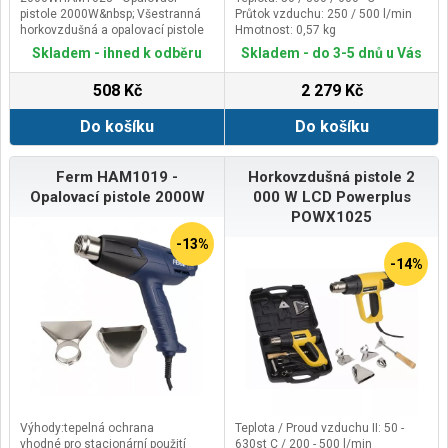
pistole 2000W&nbsp; Všestranná
Průtok vzduchu: 250 / 500 l/min
horkovzdušná a opalovací pistole
Hmotnost: 0,57 kg
Ferm se dvěmi stupni průtoku
Skladem - ihned k odběru
Skladem - do 3-5 dnů u Vás
vzduchu&nbsp;je určena k
nahřívání povrchů za účelem
508 Kč
2 279 Kč
odstranění nátěrů (barev, laků),
sušení čerstvě nanesených nátěrů,
Do košíku
Do košíku
tvarování a spojování umělých
hmot (např. trubek) a asfaltových
krytin, uvolňování lepených spojů,
pájení a také k rozmrazování
Ferm HAM1019 -
Horkovzdušná pistole 2
zmrzlé vody v potrubí.Hlavní
Opalovací pistole 2000W
000 W LCD Powerplus
výhodyMožnosti nastavení teploty
POWX1025
podle aplikací
Snímač na ochranu proti přehřátí
-13%
2 stupně nastavení pro průtok
-14%
vzduchu
Praktický hák (oko) na zavěšení
Výhody:tepelná ochrana
Teplota / Proud vzduchu II: 50 -
vhodné pro stacionární použití
630st C / 200 - 500 l/min