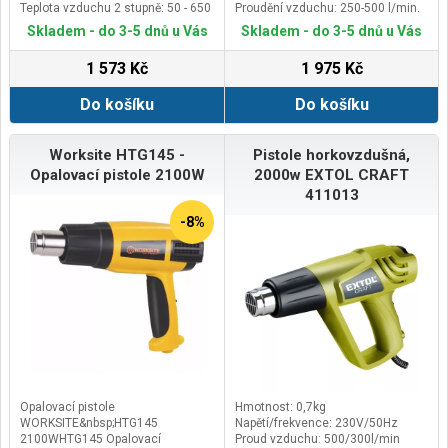
Teplota vzduchu 2 stupně: 50 - 650
Proudění vzduchu: 250-500 l/min.
˚C
Elektronika: Ano.
Skladem - do 3-5 dnů u Vás
Skladem - do 3-5 dnů u Vás
1 573 Kč
1 975 Kč
Do košíku
Do košíku
Worksite HTG145 -
Pistole horkovzdušná,
Opalovací pistole 2100W
2000w EXTOL CRAFT
411013
-8%
Opalovací pistole
Hmotnost: 0,7kg
WORKSITE&nbsp;HTG145
Napětí/frekvence: 230V/50Hz
2100WHTG145 Opalovací
Proud vzduchu: 500/300l/min