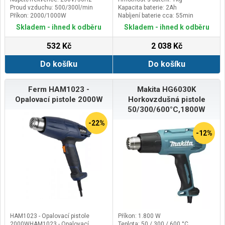
Proud vzduchu: 500/300l/min
Kapacita baterie: 2Ah
Příkon: 2000/1000W
Nabíjení baterie cca: 55min
Skladem - ihned k odběru
Skladem - ihned k odběru
532 Kč
2 038 Kč
Do košíku
Do košíku
Ferm HAM1023 -
Makita HG6030K
Opalovací pistole 2000W
Horkovzdušná pistole
50/300/600°C,1800W
-22%
-12%
HAM1023 - Opalovací pistole
Příkon: 1.800 W
2000WHAM1023 - Opalovací
Teplota: 50 / 300 / 600 °C