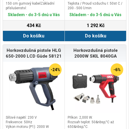
150 cm gumový kabelZákladní
Teplota / Proud vzduchu I: 50st C /
příslušenství:
200 - 500 l/min
rozšiřující nástavec
Příkon: 2.000 W
Skladem - do 3-5 dnů u Vás
Skladem - do 3-5 dnů u Vás
Napětí: 230V / 50Hz
434 Kč
1 292 Kč
Do košíku
Do košíku
Horkovzdušná pistole HLG
Horkovzdušná pistole
650-2000 LCD Güde 58121
2000W SKIL 8040GA
-24%
-6%
Síťové napětí: 230 V
Příkon: 2,000 W.
Frekvence: 50Hz
Rozsah teplot: 50&nbsp;°C až
Výkon motoru (P1): 2000 W
650&nbsp;°C.