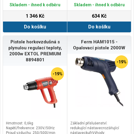
- 600 ˚C
Skladem - ihned k odběru
Skladem - ihned k odběru
1 346 Kč
634 Kč
Do košíku
Do košíku
Pistole horkovzdušná s
Ferm HAM1015 -
plynulou regulací teploty,
Opalovací pistole 2000W
2000w EXTOL PREMIUM
8894801
-19%
-19%
Hmotnost: 0,6kg
Základní příslušenství:
Napětí/frekvence: 230V/50Hz
redukující nástavecrozšiřující
Proud vzduchu: 250/500l/min
nástaveckufrVýhody: