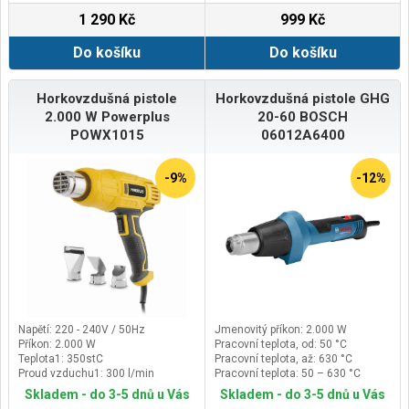
1 290 Kč
999 Kč
Do košíku
Do košíku
Horkovzdušná pistole
Horkovzdušná pistole GHG
2.000 W Powerplus
20-60 BOSCH
POWX1015
06012A6400
-9%
-12%
Napětí: 220 - 240V / 50Hz
Jmenovitý příkon: 2.000 W
Příkon: 2.000 W
Pracovní teplota, od: 50 °C
Teplota1: 350stC
Pracovní teplota, až: 630 °C
Proud vzduchu1: 300 l/min
Pracovní teplota: 50 – 630 °C
Skladem - do 3-5 dnů u Vás
Skladem - do 3-5 dnů u Vás