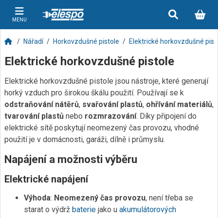
MENU
Nářadí
Horkovzdušné pistole
Elektrické horkovzdušné pist
Elektrické horkovzdušné pistole
Elektrické horkovzdušné pistole jsou nástroje, které generují
horký vzduch pro širokou škálu použití. Používají se k
odstraňování nátěrů
,
svařování plastů
,
ohřívání materiálů
,
tvarování plastů
nebo
rozmrazování
. Díky připojení do
elektrické sítě poskytují neomezený čas provozu, vhodné
použití je v domácnosti, garáži, dílně i průmyslu.
Napájení a možnosti výběru
Elektrické napájení
Výhoda
:
Neomezený čas provozu
, není třeba se
starat o výdrž
baterie
jako u
akumulátorových