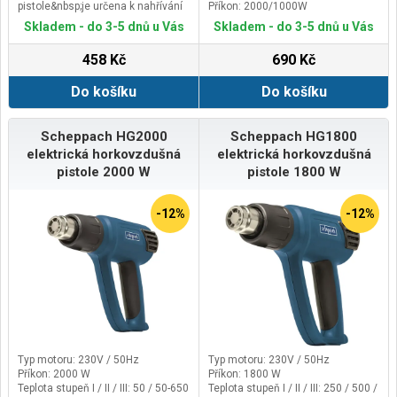
pistole&nbsp;je určena k nahřívání
Příkon: 2000/1000W
povrchů za účelem odstranění
Skladem - do 3-5 dnů u Vás
Skladem - do 3-5 dnů u Vás
nátěrů (barev, laků), k sušení
čerstvě nanesených nátěrů, k
458 Kč
690 Kč
tvarování a spojování umělých
hmot (např. trubek) a asfaltových
Do košíku
Do košíku
krytin, k uvolňování lepených spojů,
k pájení, k rozmrazování zmrzlé
vody v potrubí, k šetrnému sušení,
k vypalování trávy a mechu ve
Scheppach HG2000
Scheppach HG1800
špatně přístupných místech
elektrická horkovzdušná
elektrická horkovzdušná
apod.Hlavní výhody
pistole 2000 W
pistole 1800 W
Pistole umožňuje nastavit dva
stupně lišící se teplotním
rozsahem a průtokem
-12%
-12%
vzduchu.Součásti dodávky
opalovací pistole HTG145
Redukující nástavecRozšiřující
nástavec
Reflektorový nástavec
Typ motoru: 230V / 50Hz
Typ motoru: 230V / 50Hz
Příkon: 2000 W
Příkon: 1800 W
Teplota stupeň I / II / III: 50 / 50-650
Teplota stupeň I / II / III: 250 / 500 /