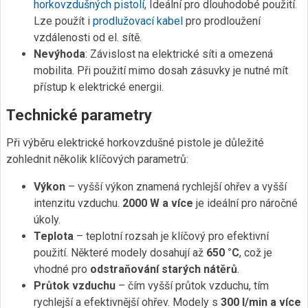
horkovzdušných pistolí
, Ideální pro dlouhodobé použití.
Lze použít i
prodlužovací kabel
pro prodloužení
vzdálenosti od el. sítě.
Nevýhoda
: Závislost na elektrické síti a omezená
mobilita. Při použití mimo dosah zásuvky je nutné mít
přístup k elektrické energii.
Technické parametry
Při výběru elektrické horkovzdušné pistole je důležité
zohlednit několik klíčových parametrů:
Výkon
– vyšší výkon znamená rychlejší ohřev a vyšší
intenzitu vzduchu.
2000 W a více
je ideální pro náročné
úkoly.
Teplota
– teplotní rozsah je klíčový pro efektivní
použití. Některé modely dosahují až
650 °C
, což je
vhodné pro
odstraňování starých nátěrů
.
Průtok vzduchu
– čím vyšší průtok vzduchu, tím
rychlejší a efektivnější ohřev. Modely s
300 l/min a více