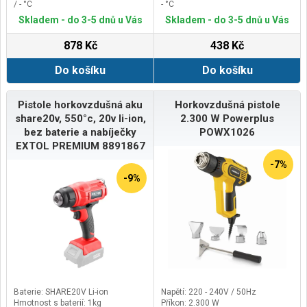
/ - °C
- °C
Průtok vzduchu st. I / II / II: 250-500
Průtok vzduchu st. I / II / II: 250 /
Skladem - do 3-5 dnů u Vás
Skladem - do 3-5 dnů u Vás
/ 250-500 / - l/min
500 / - l/min
878 Kč
438 Kč
Do košíku
Do košíku
Pistole horkovzdušná aku
Horkovzdušná pistole
share20v, 550°c, 20v li-ion,
2.300 W Powerplus
bez baterie a nabíječky
POWX1026
EXTOL PREMIUM 8891867
-7%
-9%
Baterie: SHARE20V Li-ion
Napětí: 220 - 240V / 50Hz
Hmotnost s baterií: 1kg
Příkon: 2.300 W