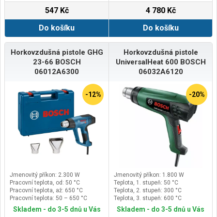
547 Kč
4 780 Kč
Do košíku
Do košíku
Horkovzdušná pistole GHG
Horkovzdušná pistole
23-66 BOSCH
UniversalHeat 600 BOSCH
06012A6300
06032A6120
-12%
-20%
Jmenovitý příkon: 2.300 W
Jmenovitý příkon: 1.800 W
Pracovní teplota, od: 50 °C
Teplota, 1. stupeň: 50 °C
Pracovní teplota, až: 650 °C
Teplota, 2. stupeň: 300 °C
Pracovní teplota: 50 – 650 °C
Teplota, 3. stupeň: 600 °C
Skladem - do 3-5 dnů u Vás
Skladem - do 3-5 dnů u Vás