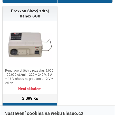
Kanadě a USA, kam jsou úspěšně
exportovány. Díky svému
preciznímu provedení a výkonu se
Proxxon Síťový zdroj
řadí mezi nejznámější značky
Xenox SGX
nářadí pro
modeláře.Vysokootáčkový nástroj
(řezání, broušení, leštění a vrtání)
Pro modeláře a jemnou elektroniku
Samomazné ložisko
Vzduchem chlazený motor
Regulace otáček v rozsahu: 5.000
- 20.000 ot./min. 220 – 240 V. 5 A
– 16 V chodu na prázdno a 12 V v
zátěži.
Hmotnost 2.000 g.
Není skladem
Ochranná izolace třídy 2.
3 099 Kč
Do košíku
Nastavení cookies na webu Elespo.cz