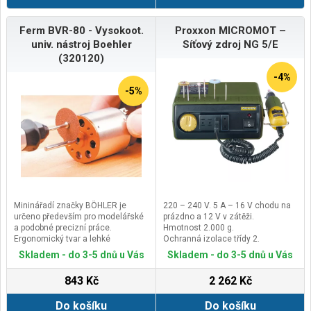
Ferm BVR-80 - Vysokoot.
Proxxon MICROMOT –
univ. nástroj Boehler
Síťový zdroj NG 5/E
(320120)
-4%
-5%
Mininářadí značky BÖHLER je
220 – 240 V. 5 A – 16 V chodu na
určeno především pro modelářské
prázdno a 12 V v zátěži.
a podobné precizní práce.
Hmotnost 2.000 g.
Ergonomický tvar a lehké
Ochranná izolace třídy 2.
provedení spolu s malými rozměry
Skladem - do 3-5 dnů u Vás
Skladem - do 3-5 dnů u Vás
jsou výhodou při práci s drobnými
díly. Nářadí je vyráběno v Německu
843 Kč
2 262 Kč
výhradně z evropských
komponentů. S produkty BÖHLER
Do košíku
Do košíku
se můžeme setkat v celé Evropě,