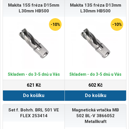
Makita 15S fréza D15mm
Makita 13S fréza D13mm
L30mm HB500
L30mm HB500
-10%
-10%
Skladem - do 3-5 dnů u Vás
Skladem - do 3-5 dnů u Vás
621 Kč
602 Kč
Do košíku
Do košíku
Set f. Bohrh. BRL 501 VE
Magnetická vrtačka MB
FLEX 253414
502 BL-V 3866052
Metallkraft