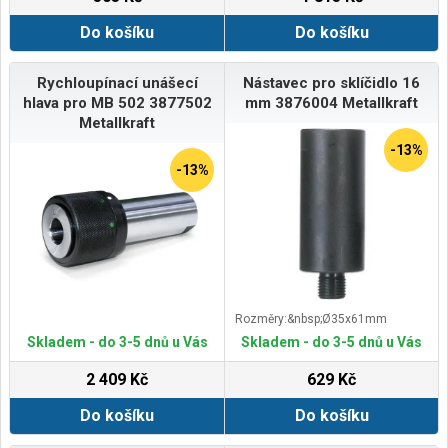
Do košíku
Do košíku
Rychloupínací unášecí
Nástavec pro sklíčidlo 16
hlava pro MB 502 3877502
mm 3876004 Metallkraft
Metallkraft
-13%
-13%
Rozměry:&nbsp;Ø35x61mm
Skladem - do 3-5 dnů u Vás
Skladem - do 3-5 dnů u Vás
2 409 Kč
629 Kč
Do košíku
Do košíku