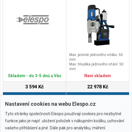
Max. průměr jádrového vrtáku: 50
mm
Max. hloubka jádrového vrtání: 50
mm
Upnutí: Weldon 19 mm 3/4″
Skladem - do 3-5 dnů u Vás
Není skladem
Otáčky: 100–260/480ot/min
3 594 Kč
22 978 Kč
Do košíku
Do košíku
Nastavení cookies na webu Elespo.cz
Tyto stránky společnosti Elespo používají cookies pro nezbytné
funkce jako je např. uložení položek v nákupním košíku, uchování
vašeho přihlášení a jiné. Dále pak pro analytiku, měření