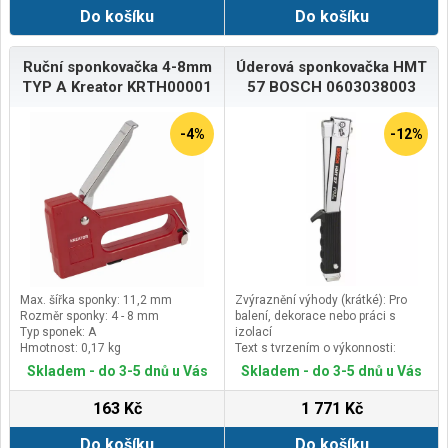
Do košíku
Do košíku
Ruční sponkovačka 4-8mm
Úderová sponkovačka HMT
TYP A Kreator KRTH00001
57 BOSCH 0603038003
-4%
-12%
Max. šířka sponky: 11,2 mm
Zvýraznění výhody (krátké): Pro
Rozměr sponky: 4 - 8 mm
balení, dekorace nebo práci s
Typ sponek: A
izolací
Hmotnost: 0,17 kg
Text s tvrzením o výkonnosti:
Balení, dekorace a práce s izolací
Skladem - do 3-5 dnů u Vás
Skladem - do 3-5 dnů u Vás
(Verze), klíčový důvod RTB: Díky
nárazové spoušti se při dopadu
163 Kč
1 771 Kč
sponkovačky na materiál spona do
materiálu zanoří s obrovskou
Do košíku
Do košíku
energií