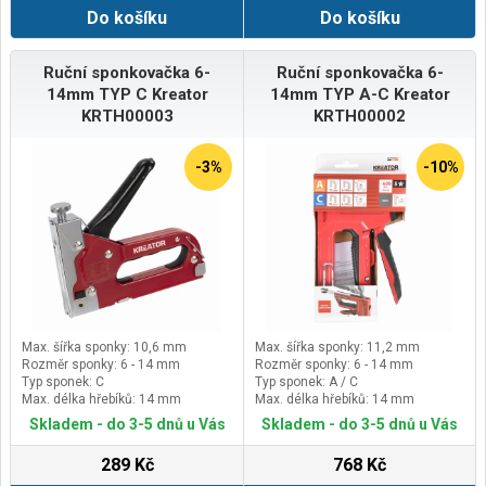
Do košíku
Do košíku
Ruční sponkovačka 6-
Ruční sponkovačka 6-
14mm TYP C Kreator
14mm TYP A-C Kreator
KRTH00003
KRTH00002
-3%
-10%
Max. šířka sponky: 10,6 mm
Max. šířka sponky: 11,2 mm
Rozměr sponky: 6 - 14 mm
Rozměr sponky: 6 - 14 mm
Typ sponek: C
Typ sponek: A / C
Max. délka hřebíků: 14 mm
Max. délka hřebíků: 14 mm
Skladem - do 3-5 dnů u Vás
Skladem - do 3-5 dnů u Vás
289 Kč
768 Kč