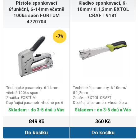
polstrované a opatřené pojistkou
Pistole sponkovací
Kladivo sponkovací, 6-
6funkční, 6-14mm včetně
10mm/ tl.1,2mm EXTOL
100ks spon FORTUM
CRAFT 9181
4770704
-7%
Technické parametry: 6-14mm
Technické parametry: 6-10mm/
včetně 100ks spon
tl.1,2mm
Značka: FORTUM
Značka: EXTOL CRAFT
Doplňující parametr: vhodné pro 6
Doplňující parametr: vhodné pro
typů spon: výška 6-14mm, rozteč
spony: výška 6-10mm, rozteč 10,6x
Skladem - do 3-5 dnů u Vás
Skladem - do 3-5 dnů u Vás
10,6x tl.1,2mm+ rozteč 10,6x
tl.1,2mm+ rozteč 11,3x tl.1,2mm,
tl.0,75mm+rozteč 11,3x tl.0,75mm,
váha cca 490g
849 Kč
360 Kč
kabelové spony výšky 10-14mm
rozteč 7,6mm, hřebíky s hlavičkou i
Do košíku
Do košíku
bez hlavičky do max. délky 15mm