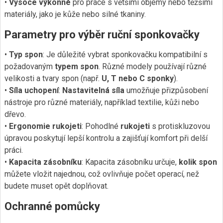
•
Vysoce výkonné
pro práce s většími objemy nebo těžšími
materiály, jako je kůže nebo silné tkaniny.
Parametry pro výběr ruční sponkovačky
•
Typ spon
: Je důležité vybrat sponkovačku kompatibilní s
požadovaným
typem spon
. Různé modely používají různé
velikosti a tvary spon (např.
U, T nebo C sponky
).
•
Síla uchopení
:
Nastavitelná síla
umožňuje přizpůsobení
nástroje pro různé materiály, například textilie, kůži nebo
dřevo.
•
Ergonomie rukojeti
: Pohodlné
rukojeti
s protiskluzovou
úpravou poskytují lepší kontrolu a zajišťují komfort při delší
práci.
•
Kapacita zásobníku
: Kapacita zásobníku určuje,
kolik spon
můžete vložit najednou, což ovlivňuje počet operací, než
budete muset opět doplňovat.
Ochranné pomůcky