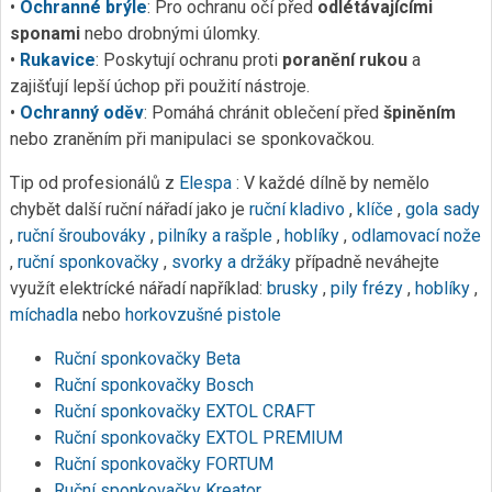
•
Ochranné brýle
: Pro ochranu očí před
odlétávajícími
sponami
nebo drobnými úlomky.
•
Rukavice
: Poskytují ochranu proti
poranění rukou
a
zajišťují lepší úchop při použití nástroje.
•
Ochranný oděv
: Pomáhá chránit oblečení před
špiněním
nebo zraněním při manipulaci se sponkovačkou.
Tip od profesionálů z
Elespa
: V každé dílně by nemělo
chybět další ruční nářadí jako je
ruční kladivo
,
klíče
,
gola sady
,
ruční šroubováky
,
pilníky a rašple
,
hoblíky
,
odlamovací nože
,
ruční sponkovačky
,
svorky a držáky
případně neváhejte
využít elektrícké nářadí například:
brusky
,
pily
frézy
,
hoblíky
,
míchadla
nebo
horkovzušné pistole
Ruční sponkovačky Beta
Ruční sponkovačky Bosch
Ruční sponkovačky EXTOL CRAFT
Ruční sponkovačky EXTOL PREMIUM
Ruční sponkovačky FORTUM
Ruční sponkovačky Kreator