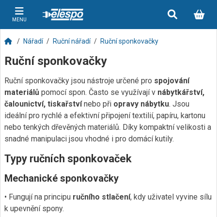
MENU
Nářadí
Ruční nářadí
Ruční sponkovačky
Ruční sponkovačky
Ruční sponkovačky jsou nástroje určené pro
spojování
materiálů
pomocí spon. Často se využívají v
nábytkářství,
čalounictví, tiskařství
nebo při
opravy nábytku
. Jsou
ideální pro rychlé a efektivní připojení textilií, papíru, kartonu
nebo tenkých dřevěných materiálů. Díky kompaktní velikosti a
snadné manipulaci jsou vhodné i pro domácí kutily.
Typy ručních sponkovaček
Mechanické sponkovačky
• Fungují na principu
ručního stlačení
, kdy uživatel vyvine sílu
k upevnění spony.