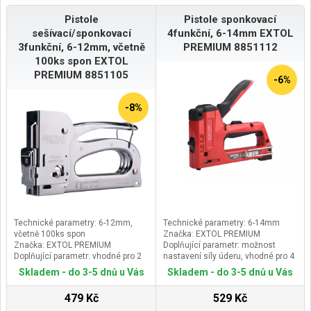
Pistole
Pistole sponkovací
sešívací/sponkovací
4funkční, 6-14mm EXTOL
3funkční, 6-12mm, včetně
PREMIUM 8851112
100ks spon EXTOL
PREMIUM 8851105
-6%
-8%
Technické parametry: 6-12mm,
Technické parametry: 6-14mm
včetně 100ks spon
Značka: EXTOL PREMIUM
Značka: EXTOL PREMIUM
Doplňující parametr: možnost
Doplňující parametr: vhodné pro 2
nastavení síly úderu, vhodné pro 4
typy spon: výška 6-12mm, rozteč
typy spon: výška 6-14mm, rozteč
Skladem - do 3-5 dnů u Vás
Skladem - do 3-5 dnů u Vás
10,6x tl.0,7mm a rozteč 11,3x
10,6x tl.1,2mm+ rozteč 11,3x
tl.0,7mm
tl.0,75mm, kabelové spony výšky
479 Kč
529 Kč
10-14mm rozteč 7,6mm, hřebíky s