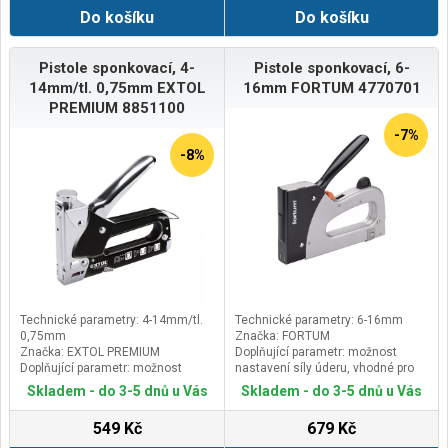
hlavičkou do max. délky 15mm
Do košíku
Do košíku
Pistole sponkovací, 4-
Pistole sponkovací, 6-
14mm/tl. 0,75mm EXTOL
16mm FORTUM 4770701
PREMIUM 8851100
-7%
-8%
Technické parametry: 4-14mm/tl.
Technické parametry: 6-16mm
0,75mm
Značka: FORTUM
Značka: EXTOL PREMIUM
Doplňující parametr: možnost
Doplňující parametr: možnost
nastavení síly úderu, vhodné pro
nastavení síly úderu, vhodné pro
spony: výška 6-16mm, rozteč 11,3x
Skladem - do 3-5 dnů u Vás
Skladem - do 3-5 dnů u Vás
spony: výška 4-14mm, rozteč 11,3x
tl.0,7mm, hřebíky s hlavičkou do
tl.0,75mm, hřebíky s hlavičkou i
max.délky16mm
549 Kč
679 Kč
bez hlavičky do max. délky 15mm