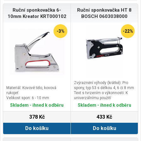
Ruční sponkovačka 6-
Ruční sponkovačka HT 8
10mm Kreator KRT000102
BOSCH 0603038000
-3%
-22%
Zvýraznění výhody (krátké): Pro
Materiál: Kovové tělo, kovová
spony, typ 53 s délkou 4, 6 či 8 mm
rukojeť
Text s tvrzením o výkonnosti: K
Velikost spon: 6 - 10 mm
univerzálnímu použití
(Verze), klíčový důvod RTB:
Skladem - ihned k odběru
Skladem - ihned k odběru
Navržena k rychlému upevňování
tkanin, střešní lepenky, fólií,
378 Kč
433 Kč
papírové lepenky a izolačních
materiálů
Do košíku
Do košíku
Specifický důvod RTB1: Vybavena
ruční spouští, vyrobena z odolné
leštěné oceli; madlo spouště je