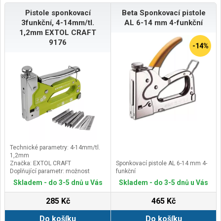
bezpečnosti při použití vybavena
leštěné oceli; madlo spouště je
chráničem prstů
polstrované a opatřené pojistkou
Pistole sponkovací
Beta Sponkovací pistole
3funkční, 4-14mm/tl.
AL 6-14 mm 4-funkční
1,2mm EXTOL CRAFT
9176
-14%
Technické parametry: 4-14mm/tl.
1,2mm
Značka: EXTOL CRAFT
Sponkovací pistole AL 6-14 mm 4-
Doplňující parametr: možnost
funkční
nastavení síly úderu, vhodné
Skladem - do 3-5 dnů u Vás
Skladem - do 3-5 dnů u Vás
spony: výška 4-14mm, rozteč 10,6x
tl.1,2mm+11,3x tl. 1,2mm,
285 Kč
465 Kč
kabelové spony výšky 10-12mm
rozteč 6,2mm, hřebíky s hlavičkou
Do košíku
Do košíku
do max. délky 14mm