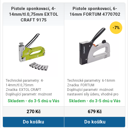
Pistole sponkovací, 4-
Pistole sponkovací, 6-
14mm/tl.0,75mm EXTOL
16mm FORTUM 4770702
CRAFT 9175
-7%
Technické parametry: 4-
Technické parametry: 6-16mm
14mm/tl.0,75mm
Značka: FORTUM
Značka: EXTOL CRAFT
Doplňující parametr: možnost
Doplňující parametr: možnost
nastavení síly úderu, vhodné pro
nastavení síly úderu,vhodné pro
spony: výška 6-16mm, rozteč 10,6x
Skladem - do 3-5 dnů u Vás
Skladem - do 3-5 dnů u Vás
spony: výška 4-14mm, rozteč 11,3x
tl.1,2mm, hřebíky s hlavičkou do
tl.0,75mm
max.délky16mm
270 Kč
679 Kč
Do košíku
Do košíku