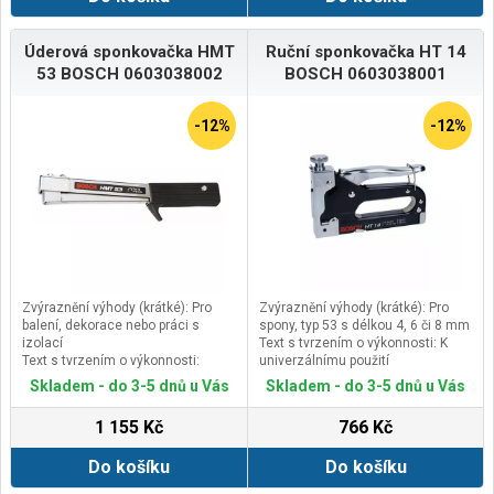
Specifický důvod RTB1: Z důvodu
bezpečnosti při použití vybavena
chráničem prstů
Úderová sponkovačka HMT
Ruční sponkovačka HT 14
53 BOSCH 0603038002
BOSCH 0603038001
-12%
-12%
Zvýraznění výhody (krátké): Pro
Zvýraznění výhody (krátké): Pro
balení, dekorace nebo práci s
spony, typ 53 s délkou 4, 6 či 8 mm
izolací
Text s tvrzením o výkonnosti: K
Text s tvrzením o výkonnosti:
univerzálnímu použití
Balení, dekorace a práce s izolací
(Verze), klíčový důvod RTB:
Skladem - do 3-5 dnů u Vás
Skladem - do 3-5 dnů u Vás
(Verze), klíčový důvod RTB: Díky
Navržena k rychlému upevňování
nárazové spoušti se při dopadu
tkanin, střešní lepenky, fólií,
1 155 Kč
766 Kč
sponkovačky na materiál spona do
papírové lepenky a izolačních
materiálu zanoří s obrovskou
materiálů
Do košíku
Do košíku
energií
Specifický důvod RTB1: Vybavena
Specifický důvod RTB1: Z důvodu
ruční spouští, vyrobena z odolné