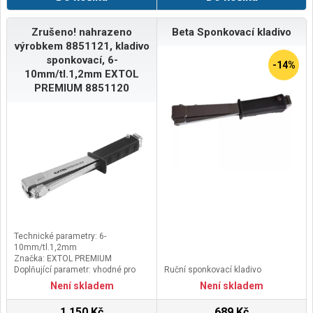
Zrušeno! nahrazeno
Beta Sponkovací kladivo
výrobkem 8851121, kladivo
sponkovací, 6-
-14%
10mm/tl.1,2mm EXTOL
PREMIUM 8851120
Technické parametry: 6-
10mm/tl.1,2mm
Značka: EXTOL PREMIUM
Doplňující parametr: vhodné pro
Ruční sponkovací kladivo
spony: výška 6-10mm, rozteč 10,6x
Není skladem
Není skladem
tl.1,2mm, váha cca 930g
1 150 Kč
689 Kč