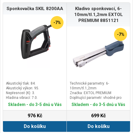
Sponkovačka SKIL 8200AA
Kladivo sponkovací, 6-
10mm/tl.1,2mm EXTOL
PREMIUM 8851121
-7%
-7%
Akustický tlak: 84.
Technické parametry: 6-
Akustický výkon: 95.
10mm/tl.1,2mm
Nepřesnost (K): 3.
Značka: EXTOL PREMIUM
Hladina vibrací: 7.0.
Doplňující parametr: vhodné pro
spony: výška 6-10mm, rozteč 10,6x
Skladem - do 3-5 dnů u Vás
Skladem - do 3-5 dnů u Vás
tl.1,2mm, váha 955g
976 Kč
699 Kč
Do košíku
Do košíku