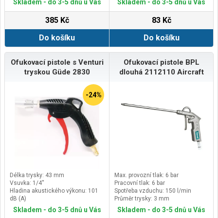
Skladem - do 3-5 dnů u Vás
Skladem - do 3-5 dnů u Vás
385 Kč
83 Kč
Do košíku
Do košíku
Ofukovací pistole s Venturi
Ofukovací pistole BPL
tryskou Güde 2830
dlouhá 2112110 Aircraft
-24%
Délka trysky: 43 mm
Max. provozní tlak: 6 bar
Vsuvka: 1/4''
Pracovní tlak: 6 bar
Hladina akustického výkonu: 101
Spotřeba vzduchu: 150 l/min
dB (A)
Průměr trysky: 3 mm
Spotřeba vzduchu: 467 l/min
Skladem - do 3-5 dnů u Vás
Skladem - do 3-5 dnů u Vás