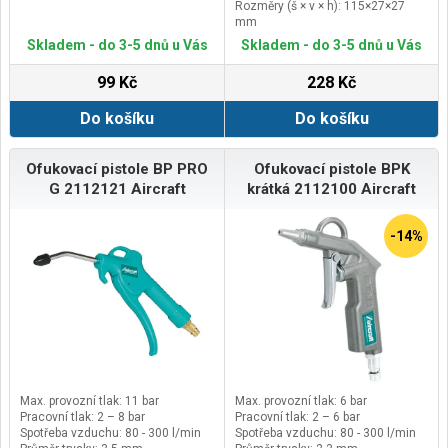
Rozměry (š × v × h): 115×27×27
mm
Skladem - do 3-5 dnů u Vás
Skladem - do 3-5 dnů u Vás
99 Kč
228 Kč
Do košíku
Do košíku
Ofukovací pistole BP PRO
Ofukovací pistole BPK
G 2112121 Aircraft
krátká 2112100 Aircraft
-14%
Max. provozní tlak: 11 bar
Max. provozní tlak: 6 bar
Pracovní tlak: 2 – 8 bar
Pracovní tlak: 2 – 6 bar
Spotřeba vzduchu: 80 - 300 l/min
Spotřeba vzduchu: 80 - 300 l/min