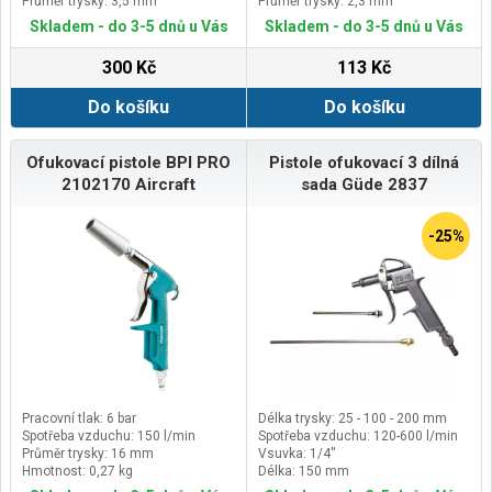
Průměr trysky: 3,5 mm
Průměr trysky: 2,3 mm
Skladem - do 3-5 dnů u Vás
Skladem - do 3-5 dnů u Vás
300 Kč
113 Kč
Do košíku
Do košíku
Ofukovací pistole BPI PRO
Pistole ofukovací 3 dílná
2102170 Aircraft
sada Güde 2837
-25%
Pracovní tlak: 6 bar
Délka trysky: 25 - 100 - 200 mm
Spotřeba vzduchu: 150 l/min
Spotřeba vzduchu: 120-600 l/min
Průměr trysky: 16 mm
Vsuvka: 1/4''
Hmotnost: 0,27 kg
Délka: 150 mm