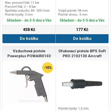
Max. provozní tlak: 11 bar
Pracovní tlak: 2 – 8 bar
Spotřeba vzduchu: 80 - 300 l/min
Vnější průměr: 98 mm
Průměr trysky: 3 mm
Průměr otvoru : 5 mm
Skladem - do 3-5 dnů u Vás
Skladem - do 3-5 dnů u Vás
458 Kč
177 Kč
Do košíku
Do košíku
Vzduchová pistole
Ofukovací pistole BPS Soft
Powerplus POWAIR0103
PRO 2102130 Aircraft
-10%
Průměr trysky: 1,5 mm