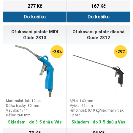
277 Kč
167 Kč
Do košíku
Do košíku
Ofukovací pistole MIDI
Ofukovací pistole dlouhá
Güde 2813
Güde 2812
-28%
-29%
Maximální tlak: 12 bar
Šířka: 140 mm
Délka trysky: 80 mm
Výška: 25 mm
Vsuvka: 1/4''
Hmotnost: 0,19 kgMaximální tlak:
Délka: 260 mm
12 bar
Délka trysky: 280 mm
Skladem - do 3-5 dnů u Vás
Skladem - do 3-5 dnů u Vás