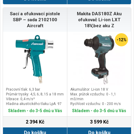
Sací a ofukovací pistole
Makita DAS180Z Aku
SBP – sada 2102100
ofukovač Li-ion LXT
Aircraft
18V,bez aku Z
-12%
Pracovní tlak: 6,3 bar
Akumulátor: Li-ion 18 V
Průměr trysky: 4,5; 6; 8; 15 a 18 mm
Max. průtok vzduchu: 0 - 1,1
Vibrace: 0,4 m/s²
m3/min
Hladina akustického tlaku LpA: 97
Rychlost vzduchu: 0 - 200 m/s
dB(A)
Síla proudu vzduchu: 0-
Skladem - do 3-5 dnů u Vás
Skladem - do 3-5 dnů u Vás
1,1/1,7/2,3/2,8 N
2 394 Kč
3 599 Kč
Do košíku
Do košíku