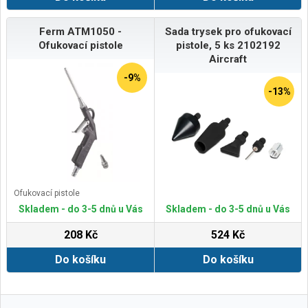
Ferm ATM1050 -
Sada trysek pro ofukovací
Ofukovací pistole
pistole, 5 ks 2102192
Aircraft
-9%
-13%
Ofukovací pistole
Skladem - do 3-5 dnů u Vás
Skladem - do 3-5 dnů u Vás
208 Kč
524 Kč
Do košíku
Do košíku