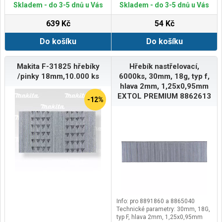
Skladem - do 3-5 dnů u Vás
Skladem - do 3-5 dnů u Vás
639 Kč
54 Kč
Do košíku
Do košíku
Makita F-31825 hřebíky
Hřebík nastřelovací,
/pinky 18mm,10.000 ks
6000ks, 30mm, 18g, typ f,
hlava 2mm, 1,25x0,95mm
EXTOL PREMIUM 8862613
-12%
Info: pro 8891860 a 8865040
Technické parametry: 30mm, 18G,
typ F, hlava 2mm, 1,25x0,95mm