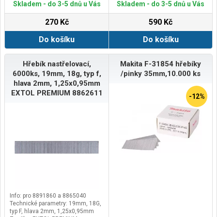
Doplňující parametr: pozinkované
Skladem - do 3-5 dnů u Vás
Skladem - do 3-5 dnů u Vás
270 Kč
590 Kč
Do košíku
Do košíku
Hřebík nastřelovací,
Makita F-31854 hřebíky
6000ks, 19mm, 18g, typ f,
/pinky 35mm,10.000 ks
hlava 2mm, 1,25x0,95mm
EXTOL PREMIUM 8862611
-12%
Info: pro 8891860 a 8865040
Technické parametry: 19mm, 18G,
typ F, hlava 2mm, 1,25x0,95mm