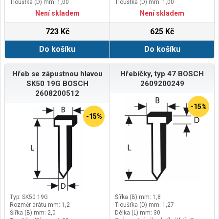
Tloušťka (D) mm: 1,00
Tloušťka (D) mm: 1,00
Není skladem
Není skladem
723 Kč
625 Kč
Do košíku
Do košíku
Hřeb se zápustnou hlavou
Hřebíčky, typ 47 BOSCH
SK50 19G BOSCH
2609200249
2608200512
-15%
-15%
Typ: SK50 19G
Šířka (B) mm: 1,8
Rozměr drátu mm: 1,2
Tloušťka (D) mm: 1,27
Šířka (B) mm: 2,0
Délka (L) mm: 30