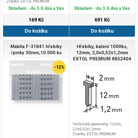
Značka: EXTOL PREMIUM
Doplňující parametr: pozinkované
Skladem - do 3-5 dnů u Vás
Skladem - do 3-5 dnů u Vás
169 Kč
691 Kč
Do košíku
Do košíku
Makita F-31841 hřebíky
Hřebíky, balení 1000ks,
/pinky 30mm,10.000 ks
12mm, 2,0x0,52x1,2mm
EXTOL PREMIUM 8852404
-12%
Technické parametry: 12mm,
2,0x0,52x1,2mm
Značka: EXTOL PREMIUM