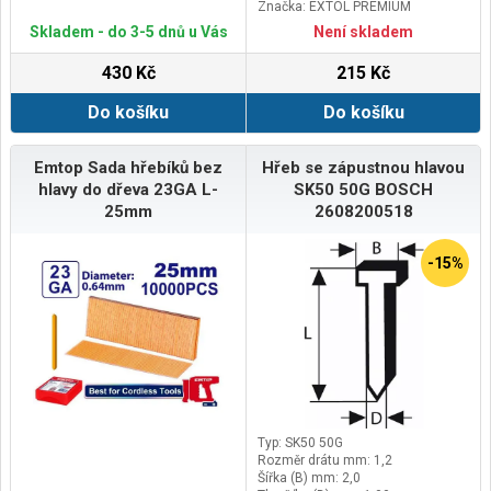
Značka: EXTOL PREMIUM
Doplňující parametr: pozinkované
Skladem - do 3-5 dnů u Vás
Není skladem
430 Kč
215 Kč
Do košíku
Do košíku
Emtop Sada hřebíků bez
Hřeb se zápustnou hlavou
hlavy do dřeva 23GA L-
SK50 50G BOSCH
25mm
2608200518
-15%
Typ: SK50 50G
Rozměr drátu mm: 1,2
Šířka (B) mm: 2,0