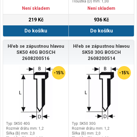
Tloušťka (D) mm: 1,00
Není skladem
Není skladem
219 Kč
936 Kč
Do košíku
Do košíku
Hřeb se zápustnou hlavou
Hřeb se zápustnou hlavou
SK50 40G BOSCH
SK50 30G BOSCH
2608200516
2608200514
-15%
-15%
Typ: SK50 40G
Typ: SK50 30G
Rozměr drátu mm: 1,2
Rozměr drátu mm: 1,2
Šířka (B) mm: 2,0
Šířka (B) mm: 2,0