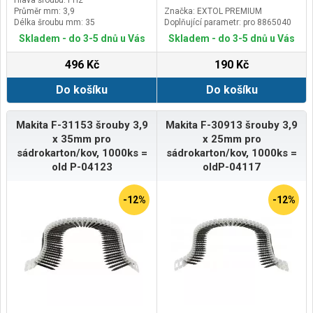
Průměr mm: 3,9
Značka: EXTOL PREMIUM
Délka šroubu mm: 35
Doplňující parametr: pro 8865040
Skladem - do 3-5 dnů u Vás
Skladem - do 3-5 dnů u Vás
496 Kč
190 Kč
Do košíku
Do košíku
Makita F-31153 šrouby 3,9
Makita F-30913 šrouby 3,9
x 35mm pro
x 25mm pro
sádrokarton/kov, 1000ks =
sádrokarton/kov, 1000ks =
old P-04123
oldP-04117
-12%
-12%