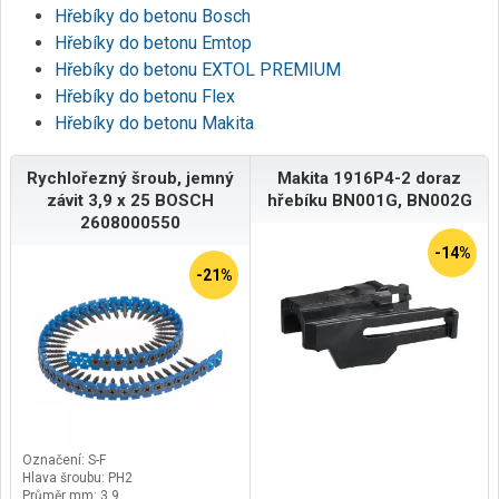
Hřebíky do betonu Bosch
Hřebíky do betonu Emtop
Hřebíky do betonu EXTOL PREMIUM
Hřebíky do betonu Flex
Hřebíky do betonu Makita
Rychlořezný šroub, jemný
Makita 1916P4-2 doraz
závit 3,9 x 25 BOSCH
hřebíku BN001G, BN002G
2608000550
-14%
-21%
Označení: S-F
Hlava šroubu: PH2
Průměr mm: 3,9