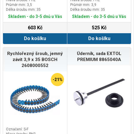
Hlava šroubu: PH2
Hlava šroubu: PH2
Průměr mm: 3,5
Průměr mm: 3,9
Délka šroubu mm: 35
Délka šroubu mm: 35
Skladem - do 3-5 dnů u Vás
Skladem - do 3-5 dnů u Vás
603 Kč
525 Kč
Do košíku
Do košíku
Rychlořezný šroub, jemný
Úderník, sada EXTOL
závit 3,9 x 35 BOSCH
PREMIUM 8865040A
2608000552
-21%
Označení: S-F
Hlava šroubu: PH2