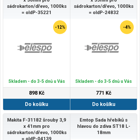
x 30mm pro
x 35mm pro
sádrokarton/dřevo, 1000ks
sádrokarton/dřevo, 1000ks
= oldP-35221
= oldP-24832
-12%
-4%
Skladem - do 3-5 dnů u Vás
Skladem - do 3-5 dnů u Vás
898 Kč
771 Kč
Do košíku
Do košíku
Makita F-31182 šrouby 3,9
Emtop Sada hřebíků s
x 41mm pro
hlavou do zdiva ST18 L-
sádrokarton/dřevo, 1000ks
18mm
= oldP-04139