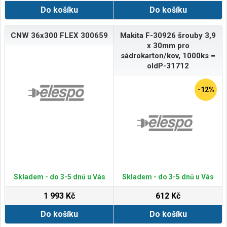
Do košíku
Do košíku
CNW 36x300 FLEX 300659
Makita F-30926 šrouby 3,9
x 30mm pro
sádrokarton/kov, 1000ks =
oldP-31712
-12%
Skladem - do 3-5 dnů u Vás
Skladem - do 3-5 dnů u Vás
1 993 Kč
612 Kč
Do košíku
Do košíku