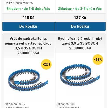
Délka šroubu mm: 25
Skladem - do 3-5 dnů u Vás
Skladem - do 3-5 dnů u Vás
418 Kč
137 Kč
Do košíku
Do košíku
Vrut do sádrokartonu,
Rychlořezný šroub, hrubý
jemný závit s vrtací špičkou
závit 3,9 x 35 BOSCH
3,5 × 35 BOSCH
2608000549
2608000554
-12%
-22%
Označení: S-FB
Označení: S-G