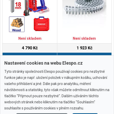
Není skladem
Není skladem
4 790 Kč
1 923 Kč
Do košíku
Do košíku
Nastavení cookies na webu Elespo.cz
Tyto stránky společnosti Elespo používají cookies pro nezbytné
funkce jako je např. uložení položek v nákupním košíku, uchování
vašeho přihlášení a jiné. Dále pak pro analytiku, měření
návštěvnosti a statistiky, tyto však můžete odmítnout kliknutím na
tlačítko "Přijmout pouze nezbytné". Dalším užíváním těchto
webových stránek nebo kliknutím na tlačítko "Souhlasím"
Všechny značky
souhlasíte s používáním cookies v plném rozsahu.