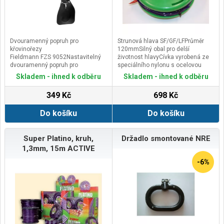
Dvouramenný popruh pro
Strunová hlava SF/GF/LFPrůměr
křovinořezy
120mmSilný obal pro delší
Fieldmann FZS 9052Nastavitelný
životnost hlavyCívka vyrobená ze
dvouramenný popruh pro
speciálního nylonu s ocelovou
křovinořezy
vložkou, pro maximální
Skladem - ihned k odběru
Skladem - ihned k odběru
Výrazně zvyšuje komfort při práci
životnost.Pružina s velkým
Vhodné pro FZS
průměrem pro ideální stabilitu
349 Kč
698 Kč
3003/3005/3020/4003/5003
cívkyMosazná očka připevněná k
B/FZS 2050 E/4004
obalu.Odolná struktura těla hlavy
Do košíku
Do košíku
vyrobená ze speciálního
antivibračního nylonuNutno
obědnat vhodnou maticovou
vložku:50A020383
Super Platino, kruh,
Držadlo smontované NRE
M10x1,2550A020632
1,3mm, 15m ACTIVE
M12x1,25Nebo použít z původní
hlavy ACTIVE.
-6%
Kapacita struna: kulatá struna
2,4mm - 10m,
&nbsp; &nbsp; &nbsp; &nbsp; &nbsp;
&nbsp; &nbsp; &nbsp; &nbsp; &nbsp;
&nbsp; &nbsp; &nbsp; kulatá struna
3mm - 7m&nbsp;