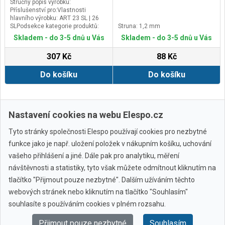
Stručný popis výrobku:
Příslušenství pro:Vlastnosti
hlavního výrobku: ART 23 SL | 26
SLPodsekce kategorie produktů:
Struna: 1,2 mm
Akumulátorové strunové
Skladem - do 3-5 dnů u Vás
Skladem - do 3-5 dnů u Vás
sekačkyRozsah dodávky:
Kartonová krabiceRozměry nářadí
307 Kč
88 Kč
(D × Š × V): 152 x 93 x 44
mmRozměry balení (délka): 152
Do košíku
Do košíku
mmRozměry balení (šířka): 93
mmRozměry balení (výška): 44
mmRozměry balení (D × Š × V): 152
x 93 x 44 mm
Další ›
Poslední »
Nastavení cookies na webu Elespo.cz
Tyto stránky společnosti Elespo používají cookies pro nezbytné
funkce jako je např. uložení položek v nákupním košíku, uchování
vašeho přihlášení a jiné. Dále pak pro analytiku, měření
návštěvnosti a statistiky, tyto však můžete odmítnout kliknutím na
tlačítko "Přijmout pouze nezbytné". Dalším užíváním těchto
webových stránek nebo kliknutím na tlačítko "Souhlasím"
Všechny značky
souhlasíte s používáním cookies v plném rozsahu.
Přijmout pouze nezbytné
Souhlasím
© 2010 - 2026 Elespo.cz