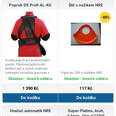
Popruh DS Profi AL-KO
Štít s nožíkem NRE
-40%
Dvojitý popruh pro profesionální
použití. Příjemné polstrování,
bederní pás a různé možnosti
nastavení umožňují pracovat s
Popis pro: Štít s nožíkem NRE
úsporou sil.
Skladem - ihned k odběru
Skladem - ihned k odběru
1 390 Kč
117 Kč
Do košíku
Do košíku
Unašeč automatik NRE
Super Platino, kruh,
3,5mm, 15m ACTIVE