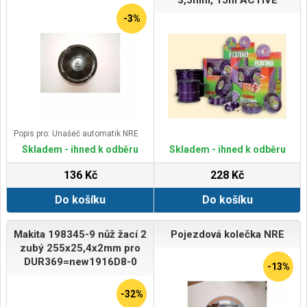
-3%
Popis pro: Unašeč automatik NRE
Skladem - ihned k odběru
Skladem - ihned k odběru
136 Kč
228 Kč
Do košíku
Do košíku
Makita 198345-9 nůž žací 2
Pojezdová kolečka NRE
zubý 255x25,4x2mm pro
DUR369=new1916D8-0
-13%
-32%