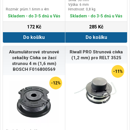
Šířka: 50 mm
Výška: 6 mm
Rozměr: prům.1.6mm x 4m
Hmotnost: 0,8 kg
Skladem - do 3-5 dnů u Vás
Skladem - do 3-5 dnů u Vás
172 Kč
285 Kč
Do košíku
Do košíku
Akumulátorové strunové
Riwall PRO Strunová cívka
sekačky Cívka se žací
(1,2 mm) pro RELT 3525
strunou 4 m (1,6 mm)
BOSCH F016800569
-11%
-12%