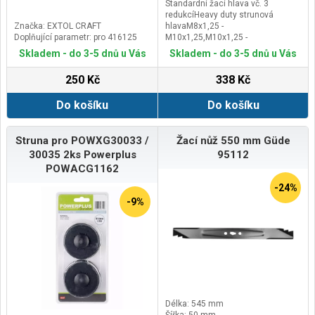
Standardní žací hlava vč. 3
redukcíHeavy duty strunová
Značka: EXTOL CRAFT
hlavaM8x1,25 -
Doplňující parametr: pro 416125
M10x1,25,M10x1,25 -
M10x1,25,M10x1,25 -
Skladem - do 3-5 dnů u Vás
Skladem - do 3-5 dnů u Vás
M10x1,5Případné bezpečnostní
pokyny, výstrahy a upozornění jsou
250 Kč
338 Kč
součástí návodu k obsluze, který
je k dispozici v sekci KE
Do košíku
Do košíku
STAŽENÍ.Kontaktní údaje výrobce /
dovozce / zplnomocněného
zástupce výrobce v EU:GARLAND
distributor, s.r.o. Šturmova 1307,
Struna pro POWXG30033 /
Žací nůž 550 mm Güde
50601 Jičín, Czech Republicemail:
30035 2ks Powerplus
95112
garland@garland.cz
POWACG1162
-24%
-9%
Délka: 545 mm