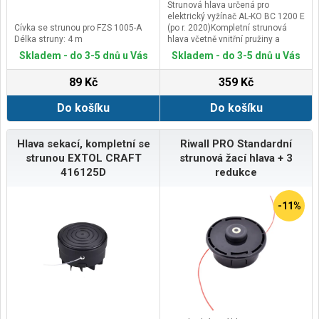
Strunová hlava určená pro
elektrický vyžínač AL-KO BC 1200 E
Cívka se strunou pro FZS 1005-A
(po r. 2020)Kompletní strunová
Délka struny: 4 m
hlava včetně vnitřní pružiny a
navinuté struny.Struna 2 x 5m,
Skladem - do 3-5 dnů u Vás
Skladem - do 3-5 dnů u Vás
průměr 2,5mmPrůměr hlavy
105mmPřed objednávkou prosím
89 Kč
359 Kč
zkontrolujte průměr původní cívky
osazené na Vašem stroji.
Do košíku
Do košíku
Hlava sekací, kompletní se
Riwall PRO Standardní
strunou EXTOL CRAFT
strunová žací hlava + 3
416125D
redukce
-11%