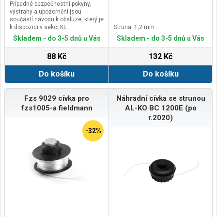
Případné bezpečnostní pokyny,
výstrahy a upozornění jsou
součástí návodu k obsluze, který je
k dispozici v sekci KE
Struna: 1,2 mm
STAŽENÍ.Kontaktní údaje výrobce /
Skladem - do 3-5 dnů u Vás
Skladem - do 3-5 dnů u Vás
dovozce / zplnomocněného
zástupce výrobce v EU:GARLAND
88 Kč
132 Kč
distributor, s.r.o. Šturmova 1307,
50601 Jičín, Czech Republicemail:
Do košíku
Do košíku
garland@garland.cz
Fzs 9029 cívka pro
Náhradní cívka se strunou
fzs1005-a fieldmann
AL-KO BC 1200E (po
r.2020)
-32%