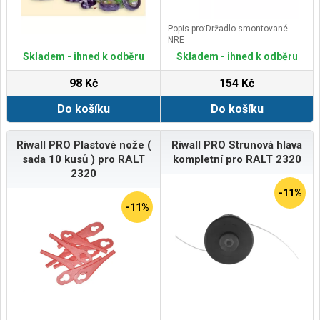
Popis pro:Držadlo smontované
NRE
Skladem - ihned k odběru
Skladem - ihned k odběru
98 Kč
154 Kč
Do košíku
Do košíku
Riwall PRO Plastové nože (
Riwall PRO Strunová hlava
sada 10 kusů ) pro RALT
kompletní pro RALT 2320
2320
-11%
-11%