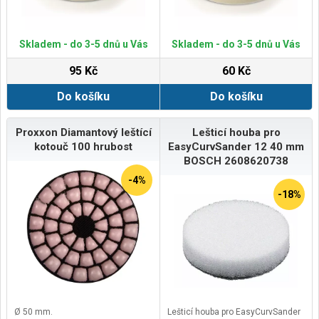
Skladem - do 3-5 dnů u Vás
Skladem - do 3-5 dnů u Vás
95 Kč
60 Kč
Do košíku
Do košíku
Proxxon Diamantový leštící
Lešticí houba pro
kotouč 100 hrubost
EasyCurvSander 12 40 mm
BOSCH 2608620738
-4%
-18%
Ø 50 mm.
Lešticí houba pro EasyCurvSander