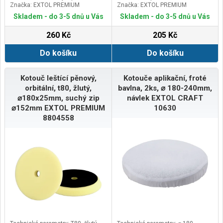
Značka: EXTOL PREMIUM
Značka: EXTOL PREMIUM
Skladem - do 3-5 dnů u Vás
Skladem - do 3-5 dnů u Vás
260 Kč
205 Kč
Do košíku
Do košíku
Kotouč leštící pěnový,
Kotouče aplikační, froté
orbitální, t80, žlutý,
bavlna, 2ks, ⌀ 180-240mm,
⌀180x25mm, suchý zip
návlek EXTOL CRAFT
⌀152mm EXTOL PREMIUM
10630
8804558