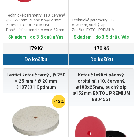
Technické parametry: T10, červený,
⌀150x25mm, suchý zip ⌀127mm
Technické parametry: T05,
Značka: EXTOL PREMIUM
⌀130mm, suchý zip
Doplňující parametr: otvor ⌀ 22mm
Značka: EXTOL PREMIUM
Skladem - do 3-5 dnů u Vás
Skladem - do 3-5 dnů u Vás
179 Kč
170 Kč
Do košíku
Do košíku
Leštící kotouč tvrdý , Ø 250
Kotouč leštící pěnový,
× 25 mm / Ø 20 mm
orbitální, t10, červený,
3107331 Optimum
⌀180x25mm, suchý zip
⌀152mm EXTOL PREMIUM
8804551
-13%