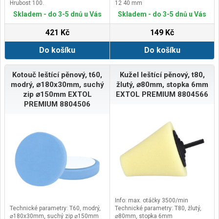
Hrubost 100.
12 40 mm
Skladem - do 3-5 dnů u Vás
Skladem - do 3-5 dnů u Vás
421 Kč
149 Kč
Do košíku
Do košíku
Kotouč leštící pěnový, t60,
Kužel leštící pěnový, t80,
modrý, ⌀180x30mm, suchý
žlutý, ⌀80mm, stopka 6mm
zip ⌀150mm EXTOL
EXTOL PREMIUM 8804566
PREMIUM 8804506
Info: max. otáčky 3500/min
Technické parametry: T60, modrý,
Technické parametry: T80, žlutý,
⌀180x30mm, suchý zip ⌀150mm
⌀80mm, stopka 6mm