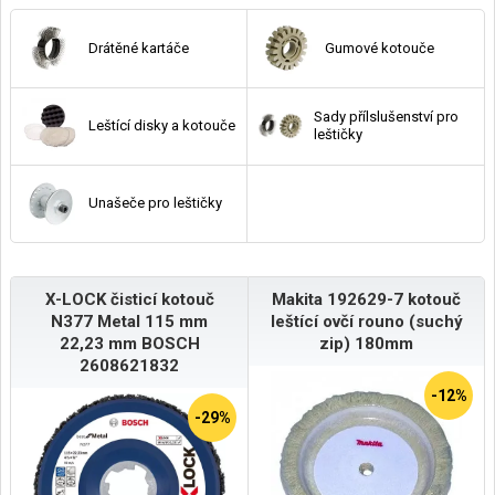
Drátěné kartáče
Gumové kotouče
Sady přílslušenství pro
Leštící disky a kotouče
leštičky
Unašeče pro leštičky
X-LOCK čisticí kotouč
Makita 192629-7 kotouč
N377 Metal 115 mm
leštící ovčí rouno (suchý
22,23 mm BOSCH
zip) 180mm
2608621832
-12%
-29%