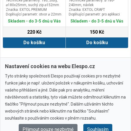
Technické parametry: T80, žlutý,
Technické parametry: ⌀ 180-
⌀180x25mm, suchý zip ⌀152mm
240mm, návlek
Značka: EXTOL PREMIUM
Značka: EXTOL CRAFT
Doplňující parametr: otvor ⌀ 22mm
Doplňující parametr: pro aplikaci
leštících vosků
Skladem - do 3-5 dnů u Vás
Skladem - do 3-5 dnů u Vás
220 Kč
150 Kč
Do košíku
Do košíku
Další ›
Poslední »
Nastavení cookies na webu Elespo.cz
Tyto stránky společnosti Elespo používají cookies pro nezbytné
funkce jako je např. uložení položek v nákupním košíku, uchování
vašeho přihlášení a jiné. Dále pak pro analytiku, měření
návštěvnosti a statistiky, tyto však můžete odmítnout kliknutím na
tlačítko "Přijmout pouze nezbytné". Dalším užíváním těchto
webových stránek nebo kliknutím na tlačítko "Souhlasím"
Všechny značky
souhlasíte s používáním cookies v plném rozsahu.
Přijmout pouze nezbytné
Souhlasím
© 2010 - 2026 Elespo.cz