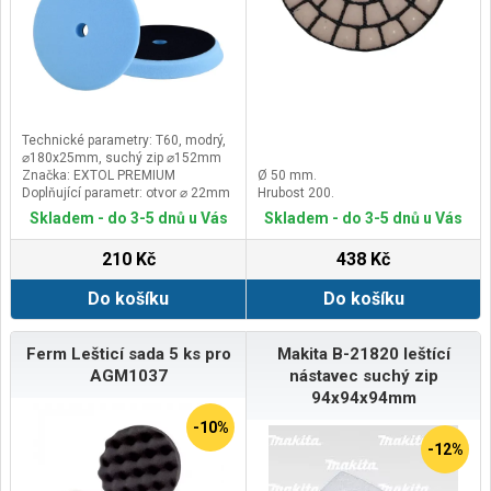
Technické parametry: T60, modrý,
⌀180x25mm, suchý zip ⌀152mm
Značka: EXTOL PREMIUM
Ø 50 mm.
Doplňující parametr: otvor ⌀ 22mm
Hrubost 200.
Skladem - do 3-5 dnů u Vás
Skladem - do 3-5 dnů u Vás
210 Kč
438 Kč
Do košíku
Do košíku
Ferm Lešticí sada 5 ks pro
Makita B-21820 leštící
AGM1037
nástavec suchý zip
94x94x94mm
-10%
-12%