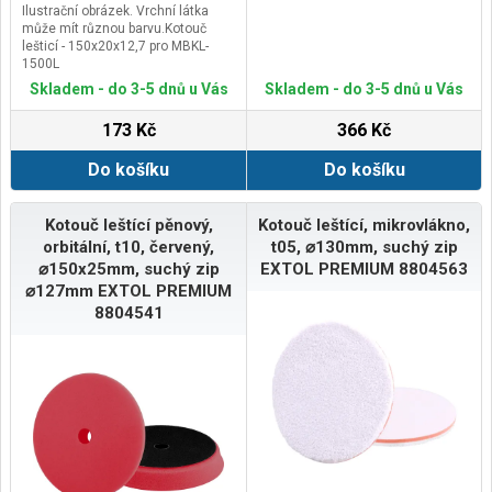
Ilustrační obrázek. Vrchní látka
může mít různou barvu.Kotouč
lešticí - 150x20x12,7 pro MBKL-
1500L
Skladem - do 3-5 dnů u Vás
Skladem - do 3-5 dnů u Vás
173 Kč
366 Kč
Do košíku
Do košíku
Kotouč leštící pěnový,
Kotouč leštící, mikrovlákno,
orbitální, t10, červený,
t05, ⌀130mm, suchý zip
⌀150x25mm, suchý zip
EXTOL PREMIUM 8804563
⌀127mm EXTOL PREMIUM
8804541