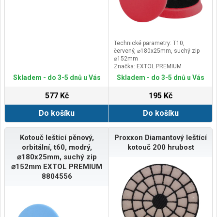
Technické parametry: T10,
červený, ⌀180x25mm, suchý zip
⌀152mm
Značka: EXTOL PREMIUM
Doplňující parametr: otvor ⌀ 22mm
Skladem - do 3-5 dnů u Vás
Skladem - do 3-5 dnů u Vás
577 Kč
195 Kč
Do košíku
Do košíku
Kotouč leštící pěnový,
Proxxon Diamantový leštící
orbitální, t60, modrý,
kotouč 200 hrubost
⌀180x25mm, suchý zip
⌀152mm EXTOL PREMIUM
8804556