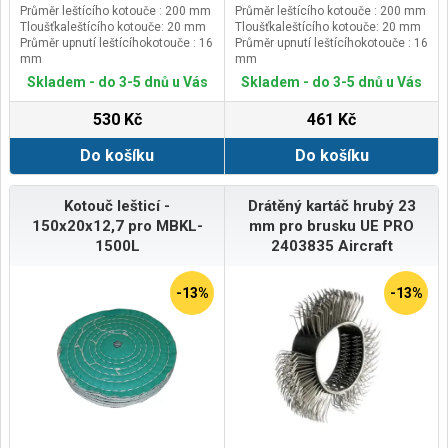
Průměr leštícího kotouče : 200 mm
Průměr leštícího kotouče : 200 mm
Tloušťkaleštícího kotouče: 20 mm
Tloušťkaleštícího kotouče: 20 mm
Průměr upnutí leštícíhokotouče : 16
Průměr upnutí leštícíhokotouče : 16
mm
mm
Skladem - do 3-5 dnů u Vás
Skladem - do 3-5 dnů u Vás
530 Kč
461 Kč
Do košíku
Do košíku
Kotouč lešticí -
Drátěný kartáč hrubý 23
150x20x12,7 pro MBKL-
mm pro brusku UE PRO
1500L
2403835 Aircraft
-13%
-13%