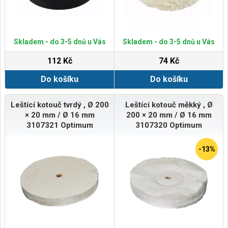
Skladem - do 3-5 dnů u Vás
Skladem - do 3-5 dnů u Vás
112 Kč
74 Kč
Do košíku
Do košíku
Leštící kotouč tvrdý , Ø 200
Leštící kotouč měkký , Ø
× 20 mm / Ø 16 mm
200 × 20 mm / Ø 16 mm
3107321 Optimum
3107320 Optimum
-13%