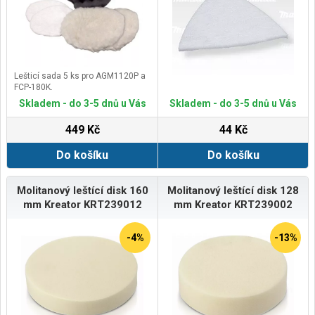
Lešticí sada 5 ks pro AGM1120P a
FCP-180K.
Skladem - do 3-5 dnů u Vás
Skladem - do 3-5 dnů u Vás
449 Kč
44 Kč
Do košíku
Do košíku
Molitanový leštící disk 160
Molitanový leštící disk 128
mm Kreator KRT239012
mm Kreator KRT239002
-4%
-13%