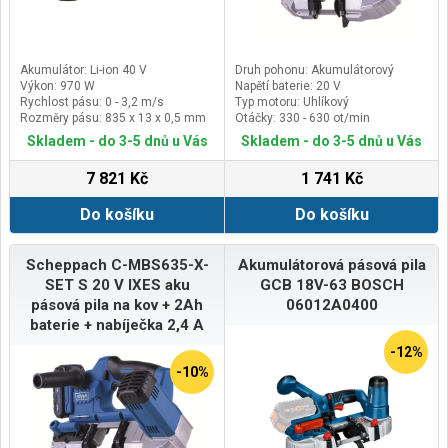
Akumulátor: Li-ion 40 V
Druh pohonu: Akumulátorový
Výkon: 970 W
Napětí baterie: 20 V
Rychlost pásu: 0 - 3,2 m/s
Typ motoru: Uhlíkový
Rozměry pásu: 835 x 13 x 0,5 mm
Otáčky: 330 - 630 ot/min
Skladem - do 3-5 dnů u Vás
Skladem - do 3-5 dnů u Vás
7 821 Kč
1 741 Kč
Do košíku
Do košíku
Scheppach C-MBS635-X-
Akumulátorová pásová pila
SET S 20 V IXES aku
GCB 18V-63 BOSCH
pásová pila na kov + 2Ah
06012A0400
baterie + nabíječka 2,4 A
-12%
-10%