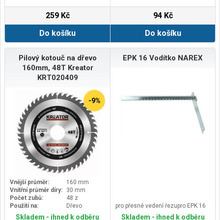
259 Kč
94 Kč
Do košíku
Do košíku
Pilový kotouč na dřevo
EPK 16 Vodítko NAREX
160mm, 48T Kreator
KRT020409
-9%
Vnější průměr:
160 mm
Vnitřní průměr díry:
30 mm
Počet zubů:
48 z
Použití na:
Dřevo
pro přesné vedení řezupro EPK 16
Skladem - ihned k odběru
Skladem - ihned k odběru