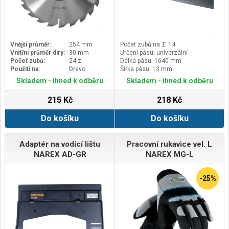
Vnější průměr:
254 mm
Počet zubů na 1̋: 14
Vnitřní průměr díry:
30 mm
Určení pásu: univerzální
Počet zubů:
24 z
Délka pásu: 1640 mm
Použití na:
Dřevo
Šířka pásu: 13 mm
Skladem - ihned k odběru
Skladem - ihned k odběru
215 Kč
218 Kč
Do košíku
Do košíku
Adaptér na vodící lištu
Pracovní rukavice vel. L
NAREX AD-GR
NAREX MG-L
-25%