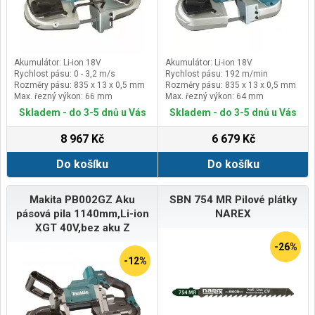
Akumulátor: Li-ion 18V
Akumulátor: Li-ion 18V
Rychlost pásu: 0 - 3,2 m/s
Rychlost pásu: 192 m/min
Rozměry pásu: 835 x 13 x 0,5 mm
Rozměry pásu: 835 x 13 x 0,5 mm
Max. řezný výkon: 66 mm
Max. řezný výkon: 64 mm
Skladem - do 3-5 dnů u Vás
Skladem - do 3-5 dnů u Vás
8 967 Kč
6 679 Kč
Do košíku
Do košíku
Makita PB002GZ Aku
SBN 754 MR Pilové plátky
pásová pila 1140mm,Li-ion
NAREX
XGT 40V,bez aku Z
-26%
-12%