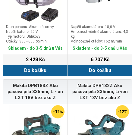
Druh pohonu: Akumulátorový
Napětí akumulátoru: 18,0 V
Napětí baterie: 20 V
Hmotnost včetně akumulátoru: 4,3
Typ motoru: Uhlíkový
kg
Otáčky: 330 - 630 ot/min
Volnoběžné otáčky: 162 m/min
Rozměr pilového listu, délka: 733
Skladem - do 3-5 dnů u Vás
Skladem - do 3-5 dnů u Vás
mm
2 428 Kč
6 707 Kč
Do košíku
Do košíku
Makita DPB183Z Aku
Makita DPB182Z Aku
pásová pila 835mm, Li-ion
pásová pila 835mm, Li-ion
LXT 18V bez aku Z
LXT 18V bez aku Z
-12%
-12%