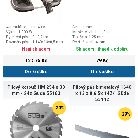
Akumulátor: Li-ion 40 V
Šířka: 8 mm
Výkon: 1.000 W
Množství v balení: 3 ks
Rychlost pásu: 0 - 3,2 m/s
Tloušťka: 1,25 mm
Rozměry pásu: 1.140x13x0,5 mm
Rozteč zubů: 4 mm
Není skladem
Skladem - ihned k odběru
12 575 Kč
79 Kč
Do košíku
Do košíku
Pilový kotouč HM 254 x 30
Pilový pás bimetalový 1640
mm - 24z Güde 55163
x 13 x 0,6 5x 14Z/" Güde
55142
-30%
-29%