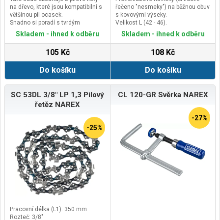
na dřevo, které jsou kompatibilní s
řečeno "nesmeky") na běžnou obuv
většinou pil ocasek.
s kovovými výseky.
Snadno si poradí s tvrdým
Velikost L (42 - 46).
dřevem.Mají délku 150 mm a 6
Skladem - ihned k odběru
Skladem - ihned k odběru
zubů na palec (TPI).
105 Kč
108 Kč
Do košíku
Do košíku
SC 53DL 3/8" LP 1,3 Pilový
CL 120-GR Svěrka NAREX
řetěz NAREX
-27%
-25%
Pracovní délka (L1): 350 mm
Rozteč: 3/8"