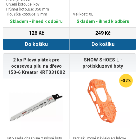
Určení kotouče: kov
Průměr kotouče: 350 mm
Tloušťka kotouče: 3 mm
Velikost: XL
Skladem - ihned k odběru
Skladem - ihned k odběru
126 Kč
249 Kč
Do košíku
Do košíku
2 ks Pilový plátek pro
SNOW SHOES L -
ocasovou pilu na dřevo
protiskluzové boty
150-6 Kreator KRT031002
-32%
Tato sada obsahuje 2 pilové listy
Protiskluzové návleky (či lidově