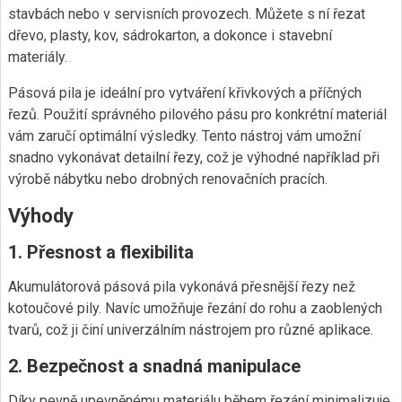
stavbách nebo v servisních provozech. Můžete s ní řezat
dřevo, plasty, kov, sádrokarton, a dokonce i stavební
materiály.
Pásová pila je ideální pro vytváření křivkových a příčných
řezů. Použití správného pilového pásu pro konkrétní materiál
vám zaručí optimální výsledky. Tento nástroj vám umožní
snadno vykonávat detailní řezy, což je výhodné například při
výrobě nábytku nebo drobných renovačních pracích.
Výhody
1.
Přesnost a flexibilita
Akumulátorová pásová pila vykonává přesnější řezy než
kotoučové pily. Navíc umožňuje řezání do rohu a zaoblených
tvarů, což ji činí univerzálním nástrojem pro různé aplikace.
2.
Bezpečnost a snadná manipulace
Díky pevně upevněnému materiálu během řezání minimalizuje