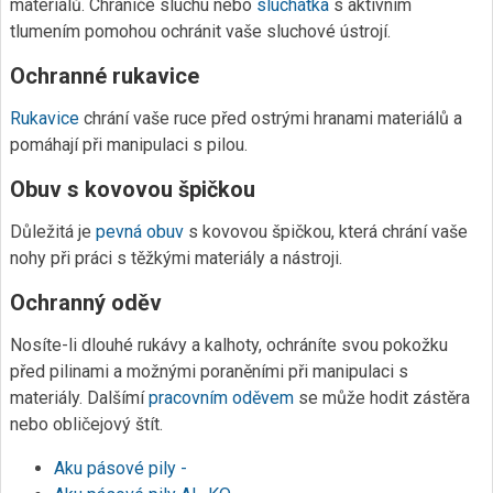
materiálů. Chrániče sluchu nebo
sluchátka
s aktivním
tlumením pomohou ochránit vaše sluchové ústrojí.
Ochranné rukavice
Rukavice
chrání vaše ruce před ostrými hranami materiálů a
pomáhají při manipulaci s pilou.
Obuv s kovovou špičkou
Důležitá je
pevná obuv
s kovovou špičkou, která chrání vaše
nohy při práci s těžkými materiály a nástroji.
Ochranný oděv
Nosíte-li dlouhé rukávy a kalhoty, ochráníte svou pokožku
před pilinami a možnými poraněními při manipulaci s
materiály. Dalšímí
pracovním oděvem
se může hodit zástěra
nebo obličejový štít.
Aku pásové pily -