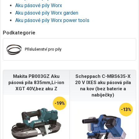
Aku pásové pily Worx
Aku pásové pily Worx garden
Aku pásové pily Worx power tools
Podkategorie
Příslušenství pro pily
Makita PB003GZ Aku
Scheppach C-MBS635-X
pásová pila 835mm,Li-ion
20 V IXES aku pásová pila
XGT 40V,bez aku Z
na kov (bez baterie a
nabíječky)
-19%
-13%