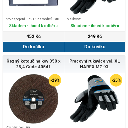
pro napojení EPK 16 na vodicí lištu
Velikost: L
Skladem - ihned k odběru
Skladem - ihned k odběru
452 Kč
249 Kč
Do košíku
Do košíku
Řezný kotouč na kov 350 x
Pracovní rukavice vel. XL
25,4 Güde 40541
NAREX MG-XL
-29%
-25%
Pro pily: okružní