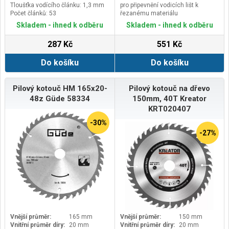
Tloušťka vodícího článku: 1,3 mm
pro připevnění vodicích lišt k
Počet článků: 53
řezanému materiálu
Skladem - ihned k odběru
Skladem - ihned k odběru
287 Kč
551 Kč
Do košíku
Do košíku
Pilový kotouč HM 165x20-
Pilový kotouč na dřevo
48z Güde 58334
150mm, 40T Kreator
KRT020407
-30%
-27%
Vnější průměr:
165 mm
Vnější průměr:
150 mm
Vnitřní průměr díry:
20 mm
Vnitřní průměr díry:
20 mm