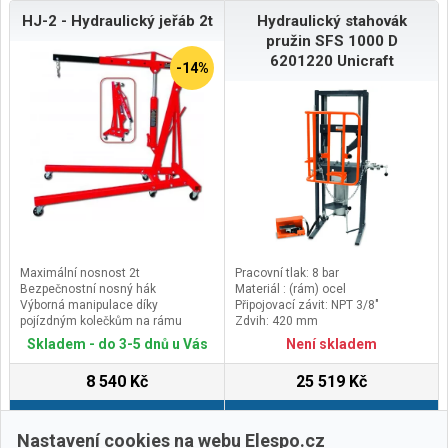
HJ-2 - Hydraulický jeřáb 2t
Hydraulický stahovák
pružin SFS 1000 D
6201220 Unicraft
-14%
Maximální nosnost 2t
Pracovní tlak: 8 bar
Bezpečnostní nosný hák
Materiál : (rám) ocel
Výborná manipulace díky
Připojovací závit: NPT 3/8"
pojízdným kolečkům na rámu
Zdvih: 420 mm
jeřábu
Skladem - do 3-5 dnů u Vás
Není skladem
Rameno ovládané hydraulickým
pístem
8 540 Kč
25 519 Kč
Do košíku
Do košíku
Nastavení cookies na webu Elespo.cz