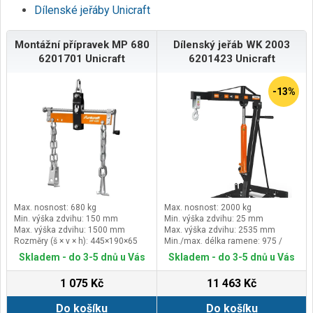
Dílenské jeřáby Unicraft
Montážní přípravek MP 680
Dílenský jeřáb WK 2003
6201701 Unicraft
6201423 Unicraft
-13%
Max. nosnost: 680 kg
Max. nosnost: 2000 kg
Min. výška zdvihu: 150 mm
Min. výška zdvihu: 25 mm
Max. výška zdvihu: 1500 mm
Max. výška zdvihu: 2535 mm
Rozměry (š × v × h): 445×190×65
Min./max. délka ramene: 975 /
mm
1515 mm
Skladem - do 3-5 dnů u Vás
Skladem - do 3-5 dnů u Vás
1 075 Kč
11 463 Kč
Do košíku
Do košíku