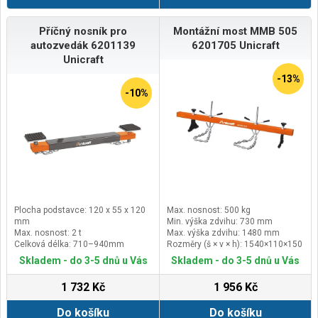
Příčný nosník pro
Montážní most MMB 505
autozvedák 6201139
6201705 Unicraft
Unicraft
-13%
-10%
Plocha podstavce: 120 x 55 x 120
Max. nosnost: 500 kg
mm
Min. výška zdvihu: 730 mm
Max. nosnost: 2 t
Max. výška zdvihu: 1480 mm
Celková délka: 710–940mm
Rozměry (š × v × h): 1540×110×150
Rozměry (š × v × h): 710×140×125
mm
Skladem - do 3-5 dnů u Vás
Skladem - do 3-5 dnů u Vás
mm
1 732 Kč
1 956 Kč
Do košíku
Do košíku