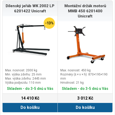
Dílenský jeřáb WK 2002 LP
Montážní držák motorů
6201422 Unicraft
MMB 450 6201400
Unicraft
-13%
Max. nosnost: 2000 kg
Max. nosnost: 450 kg
Min. výška zdvihu: 25 mm
Rozměry (š × v × h): 870×195×190
Max. výška zdvihu: 2445 mm
mm
Výška podjezdu: 110 mm
Hmotnost: 21 kg
Skladem - do 3-5 dnů u Vás
Skladem - do 3-5 dnů u Vás
14 410 Kč
3 012 Kč
Do košíku
Do košíku