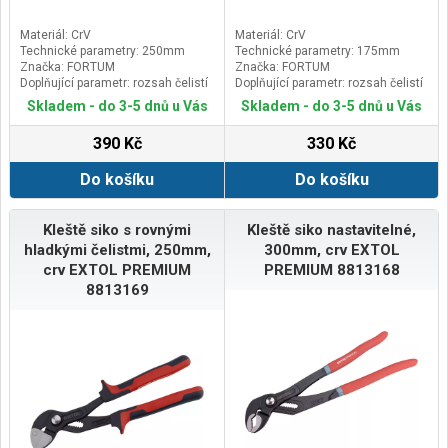
Materiál: CrV
Materiál: CrV
Technické parametry: 250mm
Technické parametry: 175mm
Značka: FORTUM
Značka: FORTUM
Doplňující parametr: rozsah čelistí
Doplňující parametr: rozsah čelistí
0-65mm
0-42mm
Skladem - do 3-5 dnů u Vás
Skladem - do 3-5 dnů u Vás
390 Kč
330 Kč
Do košíku
Do košíku
Kleště siko s rovnými
Kleště siko nastavitelné,
hladkými čelistmi, 250mm,
300mm, crv EXTOL
crv EXTOL PREMIUM
PREMIUM 8813168
8813169