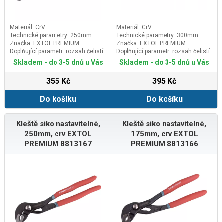
Materiál: CrV
Materiál: CrV
Technické parametry: 250mm
Technické parametry: 300mm
Značka: EXTOL PREMIUM
Značka: EXTOL PREMIUM
Doplňující parametr: rozsah čelistí
Doplňující parametr: rozsah čelistí
max. 36mm
max. 46mm
Skladem - do 3-5 dnů u Vás
Skladem - do 3-5 dnů u Vás
355 Kč
395 Kč
Do košíku
Do košíku
Kleště siko nastavitelné,
Kleště siko nastavitelné,
250mm, crv EXTOL
175mm, crv EXTOL
PREMIUM 8813167
PREMIUM 8813166