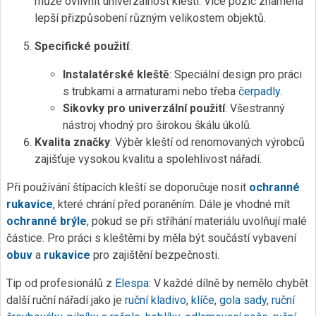
může ovlivnit univerzálnost kleští. Více pozic znamená
lepší přizpůsobení různým velikostem objektů.
Specifické použití
:
Instalatérské kleště
: Speciální design pro práci
s trubkami a armaturami nebo třeba
čerpadly
.
Sikovky pro univerzální použití
: Všestranný
nástroj vhodný pro širokou škálu úkolů.
Kvalita značky
: Výběr kleští od renomovaných výrobců
zajišťuje vysokou kvalitu a spolehlivost nářadí.
Při používání štípacích kleští se doporučuje nosit
ochranné
rukavice
, které chrání před poraněním. Dále je vhodné mít
ochranné brýle
, pokud se při stříhání materiálu uvolňují malé
částice. Pro práci s kleštěmi by měla být součástí vybavení
obuv
a
rukavice
pro zajištění bezpečnosti.
Tip od profesionálů z
Elespa
: V každé dílně by nemělo chybět
další ruční nářadí jako je
ruční kladivo
,
klíče
,
gola sady
,
ruční