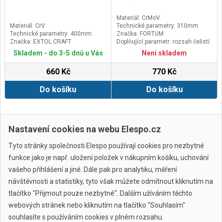
Materiál: CrMoV
Materiál: CrV
Technické parametry: 310mm
Technické parametry: 400mm
Značka: FORTUM
Značka: EXTOL CRAFT
Doplňující parametr: rozsah čelistí
max. 46mm, tvrdost čelistí cca
Skladem - do 3-5 dnů u Vás
Není skladem
60HRC
660 Kč
770 Kč
Do košíku
Do košíku
Další ›
Poslední »
Nastavení cookies na webu Elespo.cz
Tyto stránky společnosti Elespo používají cookies pro nezbytné
funkce jako je např. uložení položek v nákupním košíku, uchování
vašeho přihlášení a jiné. Dále pak pro analytiku, měření
návštěvnosti a statistiky, tyto však můžete odmítnout kliknutím na
tlačítko "Přijmout pouze nezbytné". Dalším užíváním těchto
webových stránek nebo kliknutím na tlačítko "Souhlasím"
Všechny značky
souhlasíte s používáním cookies v plném rozsahu.