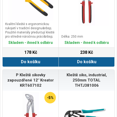
Kvalitní kleště s ergonomickou
rukojetí v tradiční designu&nbsp;
Použité materiály předurčují kleště
pro středně náročnou práci&nbsp;
Délka: 250 mm
Tělo kleští je z kvalitní
Skladem - ihned k odběru
Skladem - ihned k odběru
vysokouhlíkové ocele&nbsp;s
leštěným povrchem
178 Kč
238 Kč
Do košíku
Do košíku
P Kleště sikovky
Kleště siko, industrial,
zapouzdřené 12" Kreator
250mm TOTAL
KRT607102
THTJ381006
-5%