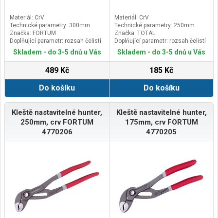
Materiál: CrV
Materiál: CrV
Technické parametry: 300mm
Technické parametry: 250mm
Značka: FORTUM
Značka: TOTAL
Doplňující parametr: rozsah čelistí
Doplňující parametr: rozsah čelistí
0-75mm
až 40mm
Skladem - do 3-5 dnů u Vás
Skladem - do 3-5 dnů u Vás
489 Kč
185 Kč
Do košíku
Do košíku
Kleště nastavitelné hunter,
Kleště nastavitelné hunter,
250mm, crv FORTUM
175mm, crv FORTUM
4770206
4770205