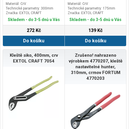
Materiál: CrV
Materiál: CrV
Technické parametry: 300mm
Technické parametry: 175mm
Značka: EXTOL CRAFT
Značka: EXTOL CRAFT
Skladem - do 3-5 dnů u Vás
Skladem - do 3-5 dnů u Vás
272 Kč
139 Kč
Do košíku
Do košíku
Kleště siko, 400mm, crv
Zrušeno! nahrazeno
EXTOL CRAFT 7054
výrobkem 4770207, kleště
nastavitelné hunter,
310mm, crmov FORTUM
4770203