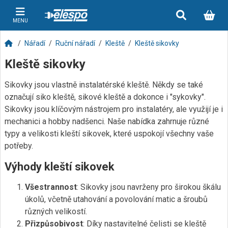
MENU
Nářadí
Ruční nářadí
Kleště
Kleště sikovky
Kleště sikovky
Sikovky jsou vlastně instalatérské kleště. Někdy se také
označují siko kleště, sikové kleště a dokonce i "sykovky".
Sikovky jsou klíčovým nástrojem pro instalatéry, ale využijí je i
mechanici a hobby nadšenci. Naše nabídka zahrnuje různé
typy a velikosti kleští sikovek, které uspokojí všechny vaše
potřeby.
Výhody kleští sikovek
Všestrannost
: Sikovky jsou navrženy pro širokou škálu
úkolů, včetně utahování a povolování matic a šroubů
různých velikostí.
Přizpůsobivost
: Díky nastavitelné čelisti se kleště