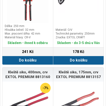
Délka: 250 mm
Hloubka čelistí: 32 mm
Materiál: CrV
Max. pracovní šířka: 42 mm
Technické parametry: 250mm
Materiál hlavy: CR-V
Značka: EXTOL CRAFT
Skladem - ihned k odběru
Skladem - do 3-5 dnů u Vás
241 Kč
178 Kč
Do košíku
Do košíku
Kleště siko, 400mm, crv
Kleště siko, 175mm, crv
EXTOL PREMIUM 8813160
EXTOL PREMIUM 8813157
-7%