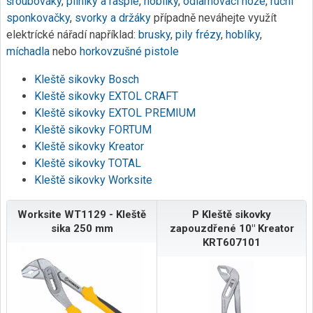
šroubováky
,
pilníky a rašple
,
hoblíky
,
odlamovací nože
,
ruční
sponkovačky
,
svorky a držáky
případně neváhejte využít
elektrícké nářadí například:
brusky
,
pily
frézy
,
hoblíky
,
míchadla
nebo
horkovzušné pistole
Kleště sikovky Bosch
Kleště sikovky EXTOL CRAFT
Kleště sikovky EXTOL PREMIUM
Kleště sikovky FORTUM
Kleště sikovky Kreator
Kleště sikovky TOTAL
Kleště sikovky Worksite
Worksite WT1129 - Kleště
P Kleště sikovky
sika 250 mm
zapouzdřené 10" Kreator
KRT607101