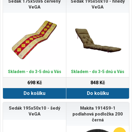
Sedák 175x50x6 červený
Sedák 195x50x10 - hnědý
VeGA
VeGA
Skladem - do 3-5 dnů u Vás
Skladem - do 3-5 dnů u Vás
698 Kč
848 Kč
Do košíku
Do košíku
Sedák 195x50x10 - šedý
Makita 1914S9-1
VeGA
podlahová podložka 200
černá