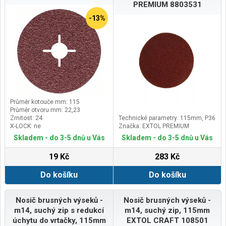
PREMIUM 8803531
-13%
Průměr kotouče mm: 115
Průměr otvoru mm: 22,23
Zrnitost: 24
Technické parametry: 115mm, P36
X-LOCK: ne
Značka: EXTOL PREMIUM
Skladem - do 3-5 dnů u Vás
Skladem - do 3-5 dnů u Vás
19 Kč
283 Kč
Do košíku
Do košíku
Nosič brusných výseků -
Nosič brusných výseků -
m14, suchý zip s redukcí
m14, suchý zip, 115mm
úchytu do vrtačky, 115mm
EXTOL CRAFT 108501