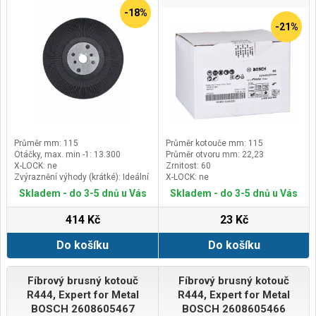
-18%
-21%
Průměr mm: 115
Průměr kotouče mm: 115
Otáčky, max. min -1: 13.300
Průměr otvoru mm: 22,23
X-LOCK: ne
Zrnitost: 60
Zvýraznění výhody (krátké): Ideální
X-LOCK: ne
pro brusné talíře s hrubým zrnem
Skladem - do 3-5 dnů u Vás
Skladem - do 3-5 dnů u Vás
(P50 a hrubší)
414 Kč
23 Kč
Do košíku
Do košíku
Fíbrový brusný kotouč
Fíbrový brusný kotouč
R444, Expert for Metal
R444, Expert for Metal
BOSCH 2608605467
BOSCH 2608605466