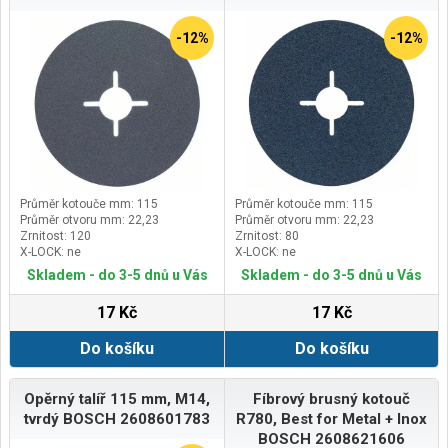
-12%
-12%
Průměr kotouče mm: 115
Průměr kotouče mm: 115
Průměr otvoru mm: 22,23
Průměr otvoru mm: 22,23
Zrnitost: 120
Zrnitost: 80
X-LOCK: ne
X-LOCK: ne
Skladem - do 3-5 dnů u Vás
Skladem - do 3-5 dnů u Vás
17 Kč
17 Kč
Do košíku
Do košíku
Opěrný talíř 115 mm, M14,
Fíbrový brusný kotouč
tvrdý BOSCH 2608601783
R780, Best for Metal + Inox
BOSCH 2608621606