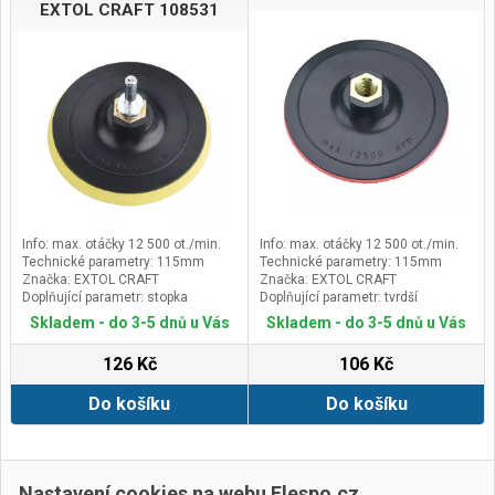
EXTOL CRAFT 108531
Info: max. otáčky 12 500 ot./min.
Info: max. otáčky 12 500 ot./min.
Technické parametry: 115mm
Technické parametry: 115mm
Značka: EXTOL CRAFT
Značka: EXTOL CRAFT
Doplňující parametr: stopka
Doplňující parametr: tvrdší
redukce průměr 8mm
neohebný talíř nosiče pro brusné
Skladem - do 3-5 dnů u Vás
Skladem - do 3-5 dnů u Vás
výseky s VELCRO, závit M14 k
uchycení v úhlové brusce
126 Kč
106 Kč
Do košíku
Do košíku
Další ›
Poslední »
Nastavení cookies na webu Elespo.cz