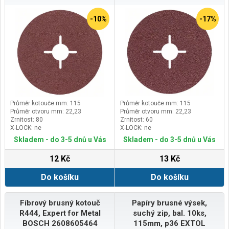
-10%
-17%
Průměr kotouče mm: 115
Průměr kotouče mm: 115
Průměr otvoru mm: 22,23
Průměr otvoru mm: 22,23
Zrnitost: 80
Zrnitost: 60
X-LOCK: ne
X-LOCK: ne
Skladem - do 3-5 dnů u Vás
Skladem - do 3-5 dnů u Vás
12 Kč
13 Kč
Do košíku
Do košíku
Fíbrový brusný kotouč
Papíry brusné výsek,
R444, Expert for Metal
suchý zip, bal. 10ks,
BOSCH 2608605464
115mm, p36 EXTOL