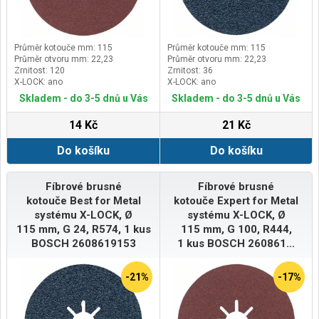
Průměr kotouče mm: 115
Průměr kotouče mm: 115
Průměr otvoru mm: 22,23
Průměr otvoru mm: 22,23
Zrnitost: 120
Zrnitost: 36
X-LOCK: ano
X-LOCK: ano
Skladem - do 3-5 dnů u Vás
Skladem - do 3-5 dnů u Vás
14 Kč
21 Kč
Do košíku
Do košíku
Fíbrové brusné
Fíbrové brusné
kotouče Best for Metal
kotouče Expert for Metal
systému X-LOCK, Ø
systému X-LOCK, Ø
115 mm, G 24, R574, 1 kus
115 mm, G 100, R444,
BOSCH 2608619153
1 kus BOSCH 260861...
-21%
-17%