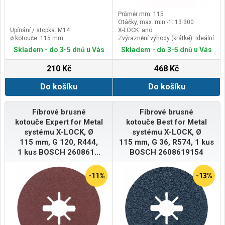
Průměr mm: 115
Otáčky, max. min -1: 13.300
Upínání / stopka: M14
X-LOCK: ano
ø kotouče: 115 mm
Zvýraznění výhody (krátké): Ideální
pro broušení s brusnými papíry
Skladem - do 3-5 dnů u Vás
Skladem - do 3-5 dnů u Vás
všech velikostí zrn
210 Kč
468 Kč
Do košíku
Do košíku
Fíbrové brusné
Fíbrové brusné
kotouče Expert for Metal
kotouče Best for Metal
systému X-LOCK, Ø
systému X-LOCK, Ø
115 mm, G 120, R444,
115 mm, G 36, R574, 1 kus
1 kus BOSCH 260861...
BOSCH 2608619154
-11%
-13%