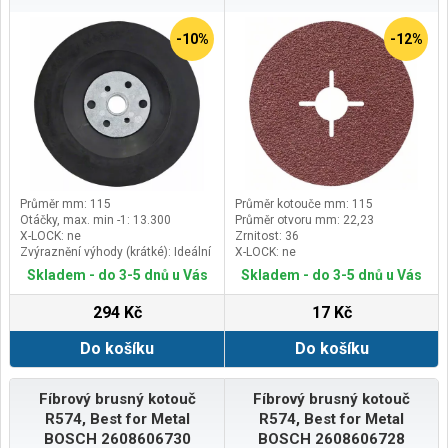
-10%
-12%
Průměr mm: 115
Průměr kotouče mm: 115
Otáčky, max. min -1: 13.300
Průměr otvoru mm: 22,23
X-LOCK: ne
Zrnitost: 36
Zvýraznění výhody (krátké): Ideální
X-LOCK: ne
pro jemné broušení se zrnem P60
Skladem - do 3-5 dnů u Vás
Skladem - do 3-5 dnů u Vás
a jemnějším
294 Kč
17 Kč
Do košíku
Do košíku
Fíbrový brusný kotouč
Fíbrový brusný kotouč
R574, Best for Metal
R574, Best for Metal
BOSCH 2608606730
BOSCH 2608606728