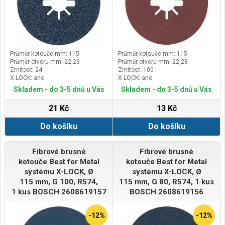
Průměr kotouče mm: 115
Průměr kotouče mm: 115
Průměr otvoru mm: 22,23
Průměr otvoru mm: 22,23
Zrnitost: 24
Zrnitost: 100
X-LOCK: ano
X-LOCK: ano
Skladem - do 3-5 dnů u Vás
Skladem - do 3-5 dnů u Vás
21 Kč
13 Kč
Do košíku
Do košíku
Fíbrové brusné
Fíbrové brusné
kotouče Best for Metal
kotouče Best for Metal
systému X-LOCK, Ø
systému X-LOCK, Ø
115 mm, G 100, R574,
115 mm, G 80, R574, 1 kus
1 kus BOSCH 2608619157
BOSCH 2608619156
-12%
-12%