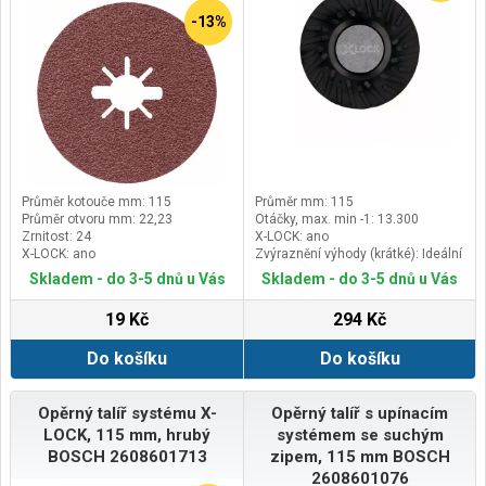
-13%
Průměr kotouče mm: 115
Průměr mm: 115
Průměr otvoru mm: 22,23
Otáčky, max. min -1: 13.300
Zrnitost: 24
X-LOCK: ano
X-LOCK: ano
Zvýraznění výhody (krátké): Ideální
pro brusné kotouče se středním
Skladem - do 3-5 dnů u Vás
Skladem - do 3-5 dnů u Vás
zrnem (P80)
19 Kč
294 Kč
Do košíku
Do košíku
Opěrný talíř systému X-
Opěrný talíř s upínacím
LOCK, 115 mm, hrubý
systémem se suchým
BOSCH 2608601713
zipem, 115 mm BOSCH
2608601076