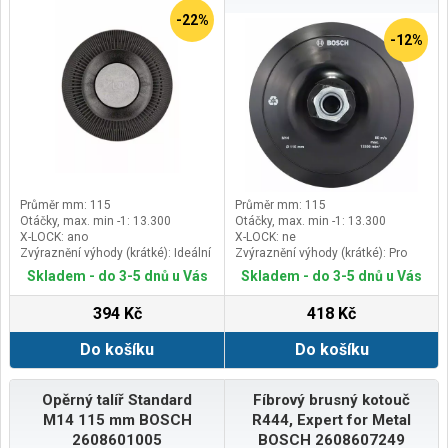
-22%
-12%
Průměr mm: 115
Průměr mm: 115
Otáčky, max. min -1: 13.300
Otáčky, max. min -1: 13.300
X-LOCK: ano
X-LOCK: ne
Zvýraznění výhody (krátké): Ideální
Zvýraznění výhody (krátké): Pro
pro brusné talíře s hrubým zrnem
upevnění brusných papírů
Skladem - do 3-5 dnů u Vás
Skladem - do 3-5 dnů u Vás
(P50 a hrubší)
394 Kč
418 Kč
Do košíku
Do košíku
Opěrný talíř Standard
Fíbrový brusný kotouč
M14 115 mm BOSCH
R444, Expert for Metal
2608601005
BOSCH 2608607249