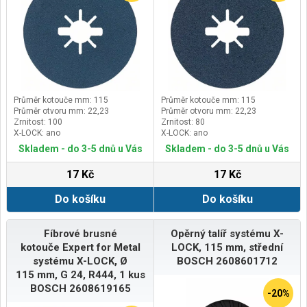
Průměr kotouče mm: 115
Průměr kotouče mm: 115
Průměr otvoru mm: 22,23
Průměr otvoru mm: 22,23
Zrnitost: 100
Zrnitost: 80
X-LOCK: ano
X-LOCK: ano
Skladem - do 3-5 dnů u Vás
Skladem - do 3-5 dnů u Vás
17 Kč
17 Kč
Do košíku
Do košíku
Fíbrové brusné
Opěrný talíř systému X-
kotouče Expert for Metal
LOCK, 115 mm, střední
systému X-LOCK, Ø
BOSCH 2608601712
115 mm, G 24, R444, 1 kus
BOSCH 2608619165
-20%