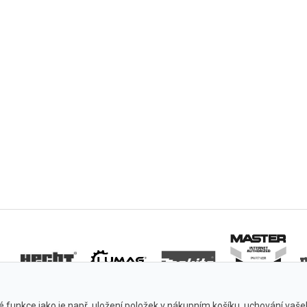
 funkce jako je např. uložení položek v nákupním košíku, uchování vašeho