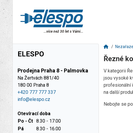
...více než 30 let s Vámi...
Nezařaz
ELESPO
Řezné ko
Prodejna Praha 8 - Palmovka
V kategorii Ř
Na Žertvách 881/40
jsou vysoké kv
180 00 Praha 8
profesionální
+420 777 777 337
na další produ
info@elespo.cz
Nebojte se pou
Otevírací doba
Po - Čt
8.30 - 17.00
Pá
8.30 - 16.00