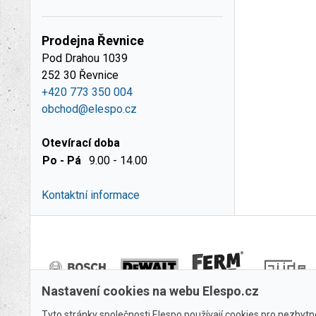
Prodejna Řevnice
Pod Drahou 1039
252 30 Řevnice
+420 773 350 004
obchod@elespo.cz
Otevírací doba
Po - Pá
9.00 - 14.00
Kontaktní informace
Nastavení cookies na webu Elespo.cz
Tyto stránky společnosti Elespo používají cookies pro nezbytné