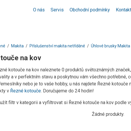
O nás
Servis
Obchodní podmínky
Kontak
ené
Makita
Příslušenství makita netříděné
Úhlové brusky Makita
touče na kov
ezné kotouče na kov naleznete 0 produktů světoznámých značek,
ality a v perfektním stavu a poskytnou vám všechno potřebné, co
 řemeslníky nebo je to vaše hobby, u nás najdete Řezné kotouče n
kty v
Řezné kotouče
. Doručujeme do 24 hodin!
žít filtr v kategorii a vyfiltrovat si Řezné kotouče na kov podle 
Žádné produkty.