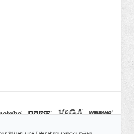
 přihlášení a jiné. Dále pak pro analytiku, měření