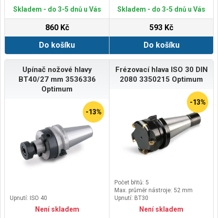
Skladem - do 3-5 dnů u Vás
Skladem - do 3-5 dnů u Vás
860 Kč
593 Kč
Do košíku
Do košíku
Upínač nožové hlavy
Frézovací hlava ISO 30 DIN
BT40/27 mm 3536336
2080 3350215 Optimum
Optimum
-13%
-13%
Počet břitů: 5
Max. průměr nástroje: 52 mm
Upnutí: ISO 40
Upnutí: BT30
Není skladem
Není skladem