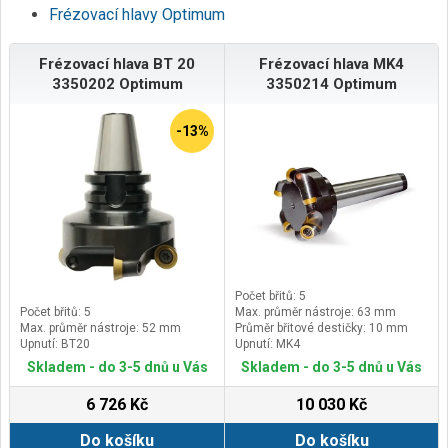
Frézovací hlavy Optimum
Frézovací hlava BT 20
Frézovací hlava MK4
3350202 Optimum
3350214 Optimum
-13%
Počet břitů: 5
Počet břitů: 5
Max. průměr nástroje: 63 mm
Max. průměr nástroje: 52 mm
Průměr břitové destičky: 10 mm
Upnutí: BT20
Upnutí: MK4
Skladem - do 3-5 dnů u Vás
Skladem - do 3-5 dnů u Vás
6 726 Kč
10 030 Kč
Do košíku
Do košíku