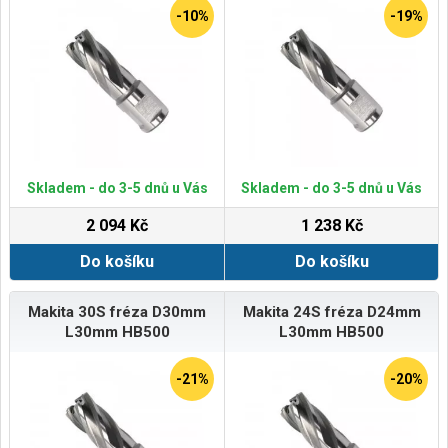
-10%
-19%
Skladem - do 3-5 dnů u Vás
Skladem - do 3-5 dnů u Vás
2 094 Kč
1 238 Kč
Do košíku
Do košíku
Makita 30S fréza D30mm
Makita 24S fréza D24mm
L30mm HB500
L30mm HB500
-21%
-20%