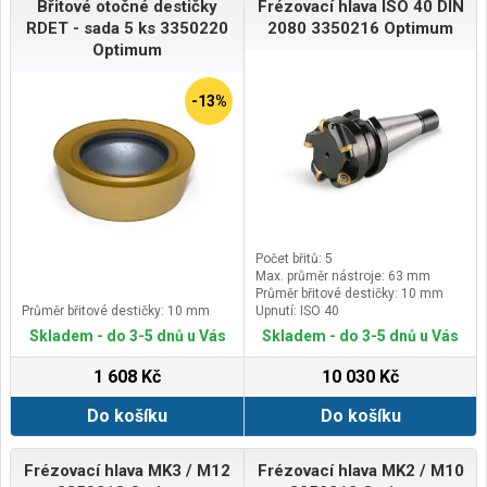
Břitové otočné destičky
Frézovací hlava ISO 40 DIN
RDET - sada 5 ks 3350220
2080 3350216 Optimum
Optimum
-13%
Počet břitů: 5
Max. průměr nástroje: 63 mm
Průměr břitové destičky: 10 mm
Průměr břitové destičky: 10 mm
Upnutí: ISO 40
Skladem - do 3-5 dnů u Vás
Skladem - do 3-5 dnů u Vás
1 608 Kč
10 030 Kč
Do košíku
Do košíku
Frézovací hlava MK3 / M12
Frézovací hlava MK2 / M10