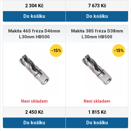
2 304 Kč
7 673 Kč
Do košíku
Do košíku
Makita 46S fréza D46mm
Makita 38S fréza D38mm
L30mm HB500
L30mm HB500
-15%
-15%
Není skladem
Není skladem
2 450 Kč
1 815 Kč
Do košíku
Do košíku