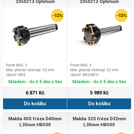
3350213 Optimum
3350212 Optimum
-12%
-13%
Počet břitů: 5
Počet břitů: 5
Max. průměr nástroje: 52 mm
Max. průměr nástroje: 52 mm
Upnutí: MK3
Upnutí: MK2/M10
Skladem - do 3-5 dnů u Vás
Skladem - do 3-5 dnů u Vás
6 871 Kč
5 989 Kč
Do košíku
Do košíku
Makita 40S fréza D40mm
Makita 32S fréza D32mm
L30mm HB500
L30mm HB500