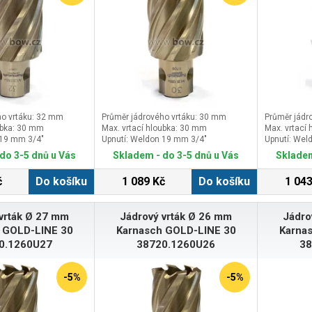
ho vrtáku: 32 mm
Průměr jádrového vrtáku: 30 mm
Průměr jádr
ubka: 30 mm
Max. vrtací hloubka: 30 mm
Max. vrtací
 19 mm 3/4″
Upnutí: Weldon 19 mm 3/4″
Upnutí: Wel
do 3-5 dnů u Vás
Skladem - do 3-5 dnů u Vás
Skladem
č
Do košíku
1 089 Kč
Do košíku
1 043
vrták Ø 27 mm
Jádrový vrták Ø 26 mm
Jádro
 GOLD-LINE 30
Karnasch GOLD-LINE 30
Karna
0.1260U27
38720.1260U26
38
-5%
-5%