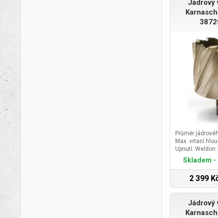
Jádrový 
Karnasch
3872
Průměr jádrové
Max. vrtací hlo
Upnutí: Weldon
Skladem - 
2 399 K
Jádrový 
Karnasch