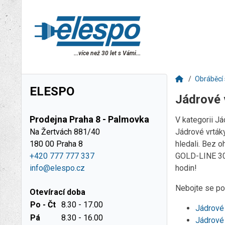
...více než 30 let s Vámi...
Obráběcí 
ELESPO
Jádrové 
Prodejna Praha 8 - Palmovka
V kategorii J
Na Žertvách 881/40
Jádrové vrták
180 00 Praha 8
hledali. Bez o
+420 777 777 337
GOLD-LINE 30 
info@elespo.cz
hodin!
Nebojte se pou
Otevírací doba
Po - Čt
8.30 - 17.00
Jádrové
Pá
8.30 - 16.00
Jádrové