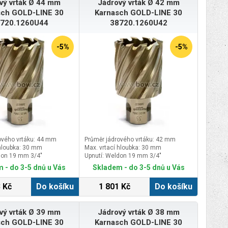
vý vrták Ø 44 mm
Jádrový vrták Ø 42 mm
sch GOLD-LINE 30
Karnasch GOLD-LINE 30
720.1260U44
38720.1260U42
-5%
-5%
ového vrtáku: 44 mm
Průměr jádrového vrtáku: 42 mm
 hloubka: 30 mm
Max. vrtací hloubka: 30 mm
don 19 mm 3/4″
Upnutí: Weldon 19 mm 3/4″
 - do 3-5 dnů u Vás
Skladem - do 3-5 dnů u Vás
 Kč
Do košíku
1 801 Kč
Do košíku
vý vrták Ø 39 mm
Jádrový vrták Ø 38 mm
sch GOLD-LINE 30
Karnasch GOLD-LINE 30