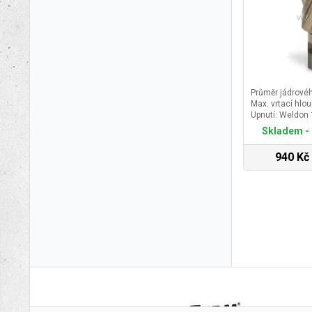
Průměr jádrové
Max. vrtací hlo
Upnutí: Weldon
Skladem - 
940 Kč