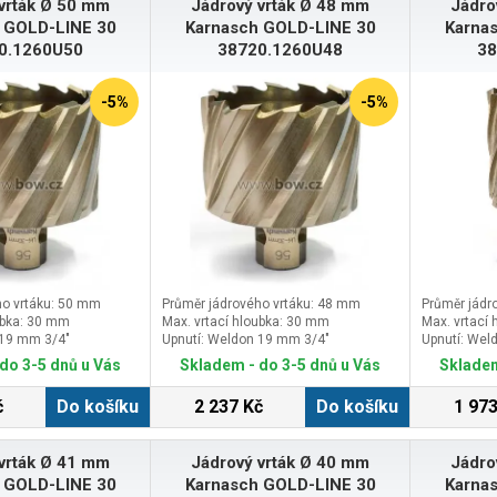
vrták Ø 50 mm
Jádrový vrták Ø 48 mm
Jádro
 GOLD-LINE 30
Karnasch GOLD-LINE 30
Karna
0.1260U50
38720.1260U48
38
-5%
-5%
ho vrtáku: 50 mm
Průměr jádrového vrtáku: 48 mm
Průměr jádr
ubka: 30 mm
Max. vrtací hloubka: 30 mm
Max. vrtací
 19 mm 3/4″
Upnutí: Weldon 19 mm 3/4″
Upnutí: Wel
do 3-5 dnů u Vás
Skladem - do 3-5 dnů u Vás
Skladem
č
Do košíku
2 237 Kč
Do košíku
1 973
vrták Ø 41 mm
Jádrový vrták Ø 40 mm
Jádro
 GOLD-LINE 30
Karnasch GOLD-LINE 30
Karna