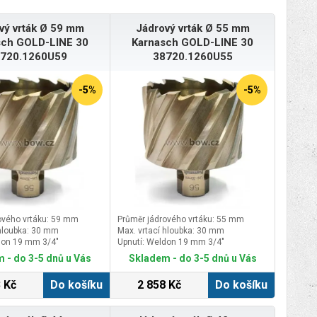
vý vrták Ø 59 mm
Jádrový vrták Ø 55 mm
sch GOLD-LINE 30
Karnasch GOLD-LINE 30
720.1260U59
38720.1260U55
-5%
-5%
ového vrtáku: 59 mm
Průměr jádrového vrtáku: 55 mm
 hloubka: 30 mm
Max. vrtací hloubka: 30 mm
don 19 mm 3/4″
Upnutí: Weldon 19 mm 3/4″
 - do 3-5 dnů u Vás
Skladem - do 3-5 dnů u Vás
 Kč
Do košíku
2 858 Kč
Do košíku