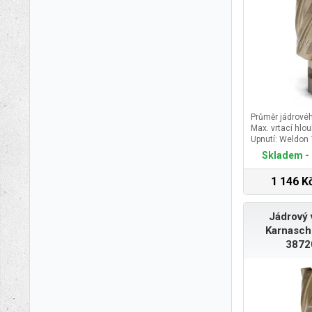
Průměr jádrové
Max. vrtací hlo
Upnutí: Weldon
Skladem - 
1 146 K
Jádrový 
Karnasch
3872