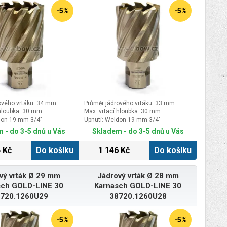
-5%
-5%
ového vrtáku: 34 mm
Průměr jádrového vrtáku: 33 mm
 hloubka: 30 mm
Max. vrtací hloubka: 30 mm
don 19 mm 3/4″
Upnutí: Weldon 19 mm 3/4″
 - do 3-5 dnů u Vás
Skladem - do 3-5 dnů u Vás
 Kč
Do košíku
1 146 Kč
Do košíku
vý vrták Ø 29 mm
Jádrový vrták Ø 28 mm
sch GOLD-LINE 30
Karnasch GOLD-LINE 30
720.1260U29
38720.1260U28
-5%
-5%