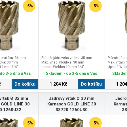
-5%
-5%
ho vrtáku: 36 mm
Průměr jádrového vrtáku: 35 mm
Průměr jádr
ubka: 30 mm
Max. vrtací hloubka: 30 mm
Max. vrtací
 19 mm 3/4″
Upnutí: Weldon 19 mm 3/4″
Upnutí: Wel
do 3-5 dnů u Vás
Skladem - do 3-5 dnů u Vás
Skladem
č
Do košíku
1 204 Kč
Do košíku
1 204
vrták Ø 32 mm
Jádrový vrták Ø 30 mm
Jádro
 GOLD-LINE 30
Karnasch GOLD-LINE 30
Karna
0.1260U32
38720.1260U30
38
-5%
-5%