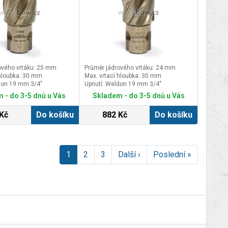
ového vrtáku: 25 mm
Průměr jádrového vrtáku: 24 mm
 hloubka: 30 mm
Max. vrtací hloubka: 30 mm
don 19 mm 3/4″
Upnutí: Weldon 19 mm 3/4″
 - do 3-5 dnů u Vás
Skladem - do 3-5 dnů u Vás
Kč
Do košíku
882 Kč
Do košíku
1
2
3
Další ›
Poslední »