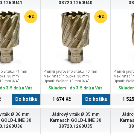
0.1260U41
38720.1260U40
38
-5%
-5%
ho vrtáku: 41 mm
Průměr jádrového vrtáku: 40 mm
Průměr jádr
ubka: 30 mm
Max. vrtací hloubka: 30 mm
Max. vrtací
 19 mm 3/4″
Upnutí: Weldon 19 mm 3/4″
Upnutí: Wel
do 3-5 dnů u Vás
Skladem - do 3-5 dnů u Vás
Skladem
č
Do košíku
1 674 Kč
Do košíku
1 525
vrták Ø 36 mm
Jádrový vrták Ø 35 mm
Jádro
 GOLD-LINE 30
Karnasch GOLD-LINE 30
Karna
0.1260U36
38720.1260U35
38