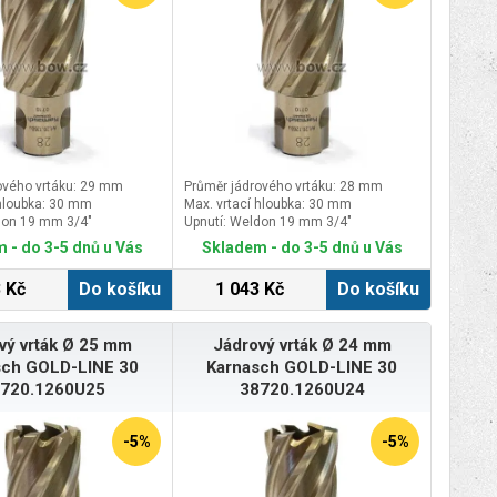
ového vrtáku: 29 mm
Průměr jádrového vrtáku: 28 mm
 hloubka: 30 mm
Max. vrtací hloubka: 30 mm
don 19 mm 3/4″
Upnutí: Weldon 19 mm 3/4″
 - do 3-5 dnů u Vás
Skladem - do 3-5 dnů u Vás
 Kč
Do košíku
1 043 Kč
Do košíku
vý vrták Ø 25 mm
Jádrový vrták Ø 24 mm
sch GOLD-LINE 30
Karnasch GOLD-LINE 30
720.1260U25
38720.1260U24
-5%
-5%