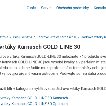
O nás
Servis
Obchodní podmínky
Kontak
stroje
Příslušenství
Jádrové vrtáky Karnasch®
Jádrové vrtáky 
vrtáky Karnasch GOLD-LINE 30
ádrové vrtáky Karnasch GOLD-LINE 30 naleznete 74 produktů svě
y Karnasch GOLD-LINE 30 jsou vysoké kvality a v perfektním sta
hledu na to, zda se řadíte mezi profesionální řemeslníky nebo je
vyhovující přesně vašim potřebám. Podívejte se i na další prod
žít filtr v kategorii a vyfiltrovat si Jádrové vrtáky Karnasch G
 vrtáky Karnasch GOLD-LINE 30 Karnasch
 vrtáky Karnasch GOLD-LINE 30 Optimum