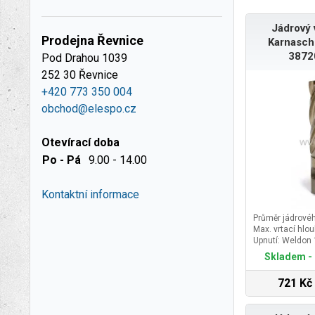
Jádrový 
Prodejna Řevnice
Karnasch
3872
Pod Drahou 1039
252 30 Řevnice
+420 773 350 004
obchod@elespo.cz
Otevírací doba
Po - Pá
9.00 - 14.00
Kontaktní informace
Průměr jádrové
Max. vrtací hlo
Upnutí: Weldon
Skladem - 
721 Kč