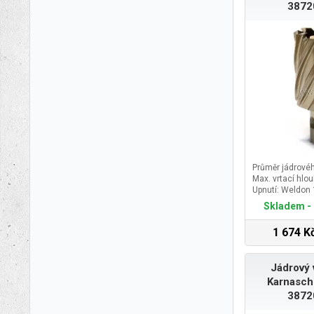
3872
Průměr jádrové
Max. vrtací hlo
Upnutí: Weldon
Skladem - 
1 674 K
Jádrový 
Karnasch
3872