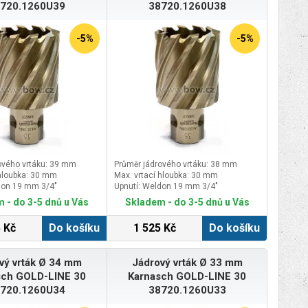
720.1260U39
38720.1260U38
-5%
-5%
ového vrtáku: 39 mm
Průměr jádrového vrtáku: 38 mm
 hloubka: 30 mm
Max. vrtací hloubka: 30 mm
don 19 mm 3/4″
Upnutí: Weldon 19 mm 3/4″
 - do 3-5 dnů u Vás
Skladem - do 3-5 dnů u Vás
 Kč
Do košíku
1 525 Kč
Do košíku
vý vrták Ø 34 mm
Jádrový vrták Ø 33 mm
sch GOLD-LINE 30
Karnasch GOLD-LINE 30
720.1260U34
38720.1260U33