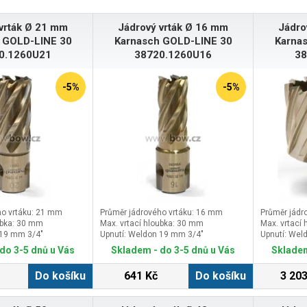
vrták Ø 21 mm
Jádrový vrták Ø 16 mm
Jádro
 GOLD-LINE 30
Karnasch GOLD-LINE 30
Karna
0.1260U21
38720.1260U16
38
-5%
-5%
ho vrtáku: 21 mm
Průměr jádrového vrtáku: 16 mm
Průměr jádr
ubka: 30 mm
Max. vrtací hloubka: 30 mm
Max. vrtací
 19 mm 3/4″
Upnutí: Weldon 19 mm 3/4″
Upnutí: Wel
do 3-5 dnů u Vás
Skladem - do 3-5 dnů u Vás
Skladem
Do košíku
641 Kč
Do košíku
3 203