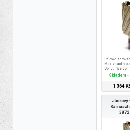
Průměr jádrové
Max. vrtací hlo
Upnutí: Weldon
Skladem - 
1 364 K
Jádrový 
Karnasch
3872